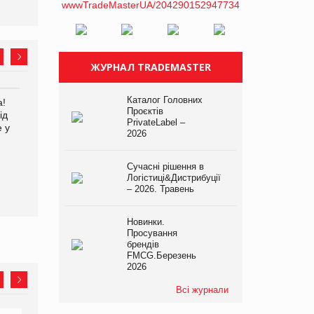
ЖУРНАЛ TRADEMASTER
Каталог Головних
а!
EVA.UA запустила
Kraft Heinz скоротила
Проєктів
ід
кампанію «Хто б знав» про
збиток у першому півріччі
PrivateLabel –
е у
асортимент, якого покупці
2026
не очікують побачити на
платформі
Сучасні рішення в
Логістиці&Дистрибуції
– 2026. Травень
Новинки.
Просування
брендів
FMCG.Березень
2026
Всі журнали