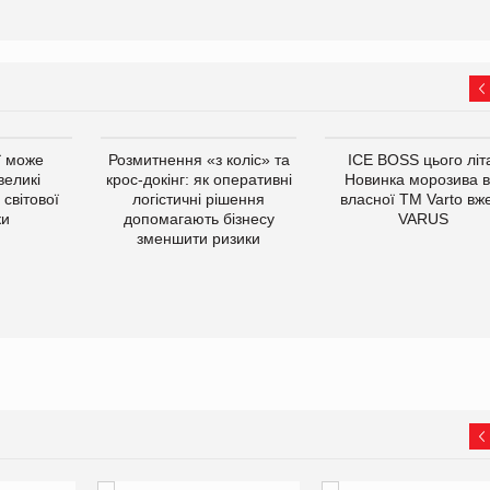
ї може
Розмитнення «з коліс» та
ICE BOSS цього літ
великі
крос-докінг: як оперативні
Новинка морозива в
світової
логістичні рішення
власної ТМ Varto вж
ки
допомагають бізнесу
VARUS
зменшити ризики