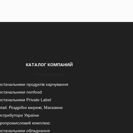
КАТАЛОГ КОМПАНИЙ
остачальники продуктів харчування
остачальники nonfood
стачальники Private Label
tail. Роздрібні мережі, Магазини
истрибутори України
гропромисловий комплекс
остачальники обладнання