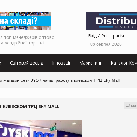
Вхід
Реєстрація
л топ-менеджерів оптової
та роздрібної торгівлі
08 серпня 2026
к
Світовий досвід
Інновації
Маркетинг
Каталог Ком
 магазин сети JYSK начал работу в киевском ТРЦ Sky Mall
10 кві
В КИЕВСКОМ ТРЦ SKY MALL