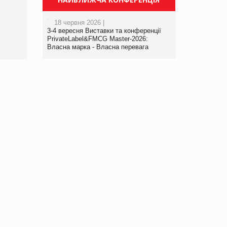
Просування компанії на
порталі оптової та роздрібної
18 червня 2026 |
торгівлі www.trademaster.ua.
3-4 вересня Виставки та конференції
правила. Особливості.
PrivateLabel&FMCG Master-2026:
Рекомендації
Власна марка - Власна перевага