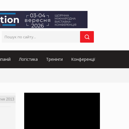
паній
Логістика
Тренінги
Конференції
тня 2013