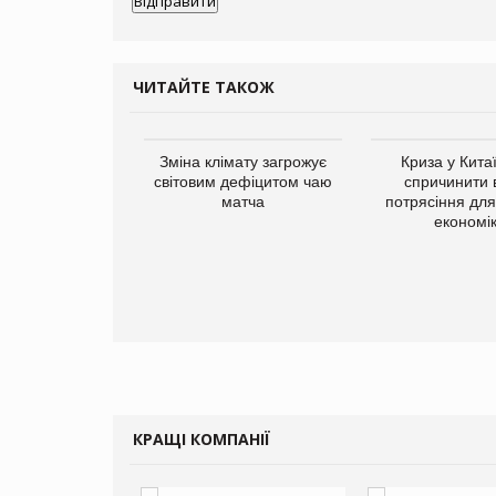
ЧИТАЙТЕ ТАКОЖ
ує виробника
Зміна клімату загрожує
Криза у Кита
добавок Thorne
світовим дефіцитом чаю
спричинити 
матча
потрясіння для 
економі
КРАЩІ КОМПАНІЇ