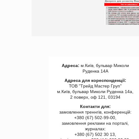
Просування компанії на
порталі оптової та роздрібної
торгівлі www.trademaster.ua.
правила. Особливості.
Рекомендації
Адреса:
м.Київ, бульвар Миколи
Руденка 14А
Адреса для кореспонденції:
ТОВ "Tрейд Мастер Груп"
м.Київ, бульвар Миколи Руденка 14а,
2 поверх, оф 121, 03194
Контакти для:
замовлення треннгів, конференцій:
+380 (67) 502-99-00,
замовлення реклами на порталі,
журналах:
+380 (67) 502 30 13,