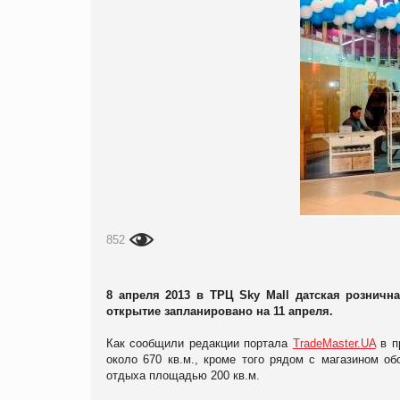
852
8 апреля 2013 в ТРЦ Sky Mall датская рознич
открытие запланировано на 11 апреля.
Как сообщили редакции портала
TradeMaster.UA
в п
около 670 кв.м., кроме того рядом с магазином о
отдыха площадью 200 кв.м.