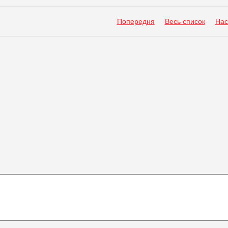
Попередня
Весь список
Нас