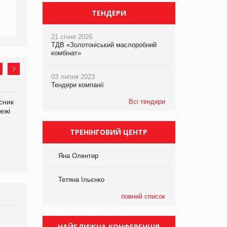
ТЕНДЕРИ
21 січня 2026
ТДВ «Золотоніський маслоробний
комбінат»
03 липня 2023
Тендери компанії
сник
Олексій Логачов-Михайлов
Всі тендери
Яна Сараніна, директор
ежі
Файно маркет Директор
компанії «УкраМарин»
департаменту з
виробництва
ТРЕНІНГОВИЙ ЦЕНТР
Яна Олентир
Тетяна Ільєнко
повний список
Брагина Людмила
НАЙБЛИЖЧА КОНФЕРЕНЦІЯ