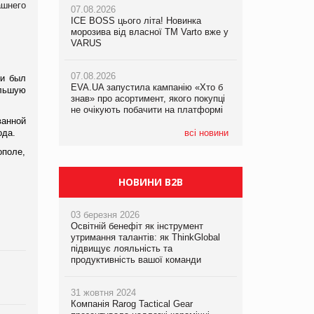
ашнего
07.08.2026
07.08.2026
ICE BOSS цього літа! Новинка
ICE BOSS цього літа! Новинка
07.08.2026
морозива від власної ТМ Varto вже у
морозива від власної ТМ Varto вже у
Франція заборонила рекламні дзвінки
VARUS
VARUS
без згоди клієнтів
07.08.2026
07.08.2026
ти был
EVA.UA запустила кампанію «Хто б
EVA.UA запустила кампанію «Хто б
льшую
знав» про асортимент, якого покупці
знав» про асортимент, якого покупці
не очікують побачити на платформі
не очікують побачити на платформі
ванной
ода.
всі новини
ополе,
НОВИНИ B2B
03 березня 2026
Освітній бенефіт як інструмент
утримання талантів: як ThinkGlobal
підвищує лояльність та
продуктивність вашої команди
31 жовтня 2024
Компанія Rarog Tactical Gear