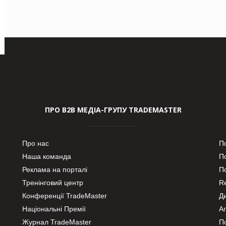
ПРО В2В МЕДІА-ГРУПУ TRADEMASTER
Про нас
П
Наша команда
П
Реклама на порталі
По
Тренінговий центр
Re
Конференції TradeMaster
Д
Національні Премії
А
Журнал TradeMaster
П