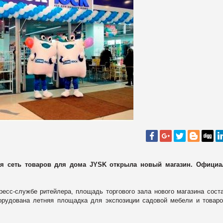
ная сеть товаров для дома JYSK открыла новый магазин. Официа
ресс-службе ритейлера, п
лощадь торгового зала нового магазина сост
борудована летняя площадка для экспозиции садовой мебели и товар