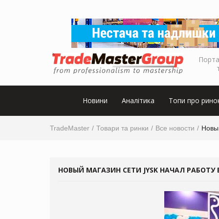
Порта
Новини
Аналітика
Топи про рино
TradeMaster
Товари та ринки
Все новости
Новый
НОВЫЙ МАГАЗИН СЕТИ JYSK НАЧАЛ РАБОТУ 