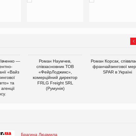
 Івченко —
Роман Наумчев,
Роман Корсак, співвла
ентно-
співзасновник ТОВ
франчайзингової мер
нії «Вайз
«ФейрЛоджикс»,
SPAR в Україні
тингової
комерційний директор
ето» та
FRLG Freight SRL
 агенції
(Румунія)
cy.
Брагина Людмила