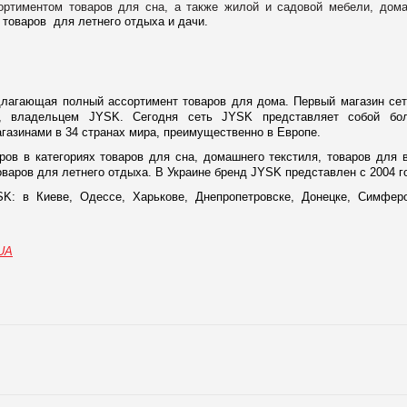
ортиментом товаров для сна, а также жилой и садовой мебели, дом
 товаров для летнего отдыха и дачи.
длагающая полный ассортимент товаров для дома. Первый магазин се
, владельцем JYSK. Сегодня сеть JYSK представляет собой бо
азинами в 34 странах мира, преимущественно в Европе.
ров в категориях товаров для сна, домашнего текстиля, товаров для 
оваров для летнего отдыха. В Украине бренд JYSK представлен с 2004 г
K: в Киеве, Одессе, Харькове, Днепропетровске, Донецке, Симфер
.UA