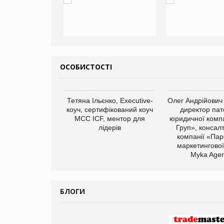
ОСОБИСТОСТІ
арас Ігорович,
Тетяна Ільєнко, Executive-
Олег Андрійович
иробництва ТОВ
коуч, сертифікований коуч
директор пат
Герчак"
МСС ICF, ментор для
юридичної компа
лідерів
Груп», консал
компанії «Пар
маркетингової
Myka Agen
БЛОГИ
Брагина Людмила