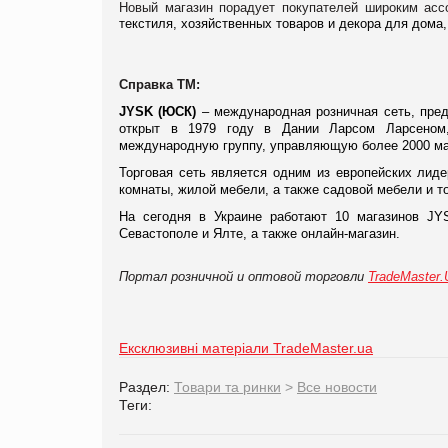
Новый магазин порадует покупателей широким асс
текстиля, хозяйственных товаров и декора для дома,
Справка ТМ:
JYSK (ЮСК)
– международная розничная сеть, пре
открыт в 1979 году в Дании Ларсом Ларсеном
международную группу, управляющую более 2000 маг
Торговая сеть является одним из европейских лиде
комнаты, жилой мебели, а также садовой мебели и т
На сегодня в Украине работают 10 магазинов JYS
Севастополе и Ялте, а также онлайн-магазин.
Портал розничной и оптовой торговли
TradeMaster
Ексклюзивні матеріали TradeMaster.ua
Раздел:
Товари та ринки
>
Все новости
Теги: