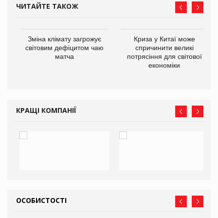
ЧИТАЙТЕ ТАКОЖ
Зміна клімату загрожує
Криза у Китаї може
ne
світовим дефіцитом чаю
спричинити великі
матча
потрясіння для світової
економіки
КРАЩІ КОМПАНІЇ
ОСОБИСТОСТІ