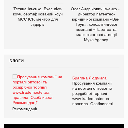
,
Тетяна Ільєнко, Executive-
Олег Андрійович Івченко —
ОВ
коуч, сертифікований коуч
директор патентно-
МСС ICF, ментор для
юридичної компанії «Вайз
лідерів
Груп», консалтингової
компанії «Парето» та
маркетингової агенції
Myka Agency.
БЛОГИ
Брагина Людмила
ї
Просування компанії
а
на порталі оптової та
роздрібної торгівлі
www.trademaster.ua.
і.
правила. Особливості.
Рекомендації
Ре