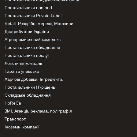
Постачальники nonfood
Постачальники Private Label
Retail. Роздрібні мережі, Магазини
Дистрибутори України
Агропромисловий комплекс
Постачальники обладнання
Постачальники послуг
Логістичні компанії
Тара та упаковка
Харчові добавки. Інгредієнти.
Постачальники IT-рішень
Складське обладнання
HoReCa
ЗМІ, Агенції, реклама, поліграфія
Транспорт
Іноземні компанії