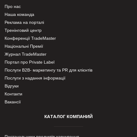
Про нас
Наша команда
Реклама на порталі
Тренінговий центр
Конференції TradeMaster
Національні Премії
Журнал TradeMaster
Портал про Private Label
Послуги В2В- маркетингу та PR для клієнтів
Послуги з надання інформації
Відгуки
Контакти
Вакансії
КАТАЛОГ КОМПАНИЙ
Постачальники продуктів харчування