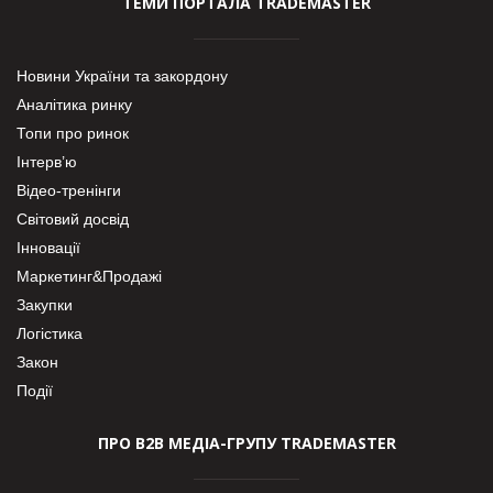
ТЕМИ ПОРТАЛА TRADEMASTER
Новини України та закордону
Аналітика ринку
Топи про ринок
Інтерв’ю
Відео-тренінги
Світовий досвід
Інновації
Маркетинг&Продажі
Закупки
Логістика
Закон
Події
ПРО В2В МЕДІА-ГРУПУ TRADEMASTER