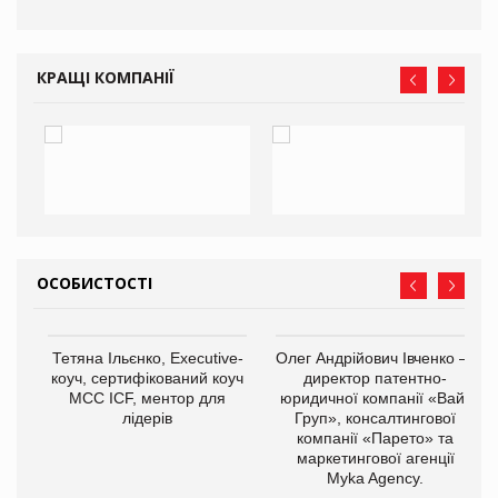
КРАЩІ КОМПАНІЇ
ОСОБИСТОСТІ
,
Тетяна Ільєнко, Executive-
Олег Андрійович Івченко —
ОВ
коуч, сертифікований коуч
директор патентно-
МСС ICF, ментор для
юридичної компанії «Вайз
лідерів
Груп», консалтингової
компанії «Парето» та
маркетингової агенції
Myka Agency.