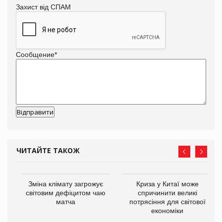
Захист від СПАМ
Сообщение
*
ЧИТАЙТЕ ТАКОЖ
Зміна клімату загрожує
Криза у Китаї може
ne
світовим дефіцитом чаю
спричинити великі
матча
потрясіння для світової
економіки