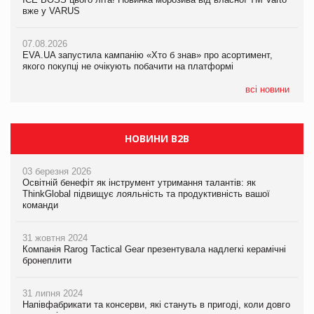
вже у VARUS
вже у VARUS
07.08.2026
Франція заборонила рекламні дзвінки без згоди клієнтів
07.08.2026
07.08.2026
EVA.UA запустила кампанію «Хто б знав» про асортимент,
EVA.UA запустила кампанію «Хто б знав» про асортимент,
якого покупці не очікують побачити на платформі
якого покупці не очікують побачити на платформі
всі новини
НОВИНИ B2B
03 березня 2026
Освітній бенефіт як інструмент утримання талантів: як
ThinkGlobal підвищує лояльність та продуктивність вашої
команди
31 жовтня 2024
Компанія Rarog Tactical Gear презентувала надлегкі керамічні
бронеплити
31 липня 2024
Напівфабрикати та консерви, які стануть в пригоді, коли довго