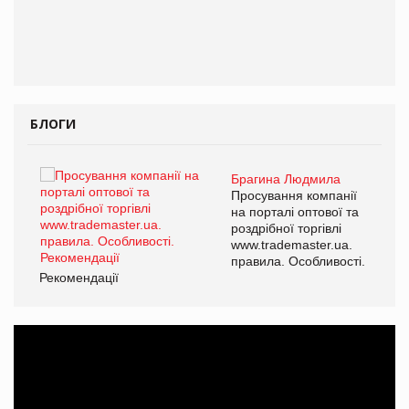
БЛОГИ
Брагина Людмила
ї
Просування компанії
а
на порталі оптової та
роздрібної торгівлі
www.trademaster.ua.
і.
правила. Особливості.
Рекомендації
Ре