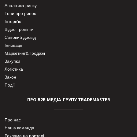
Аналітика ринку
Топи про ринок
Інтерв’ю
Відео-тренінги
Світовий досвід
Інновації
Маркетинг&Продажі
Закупки
Логістика
Закон
Події
ПРО В2В МЕДІА-ГРУПУ TRADEMASTER
Про нас
Наша команда
Реклама на порталі