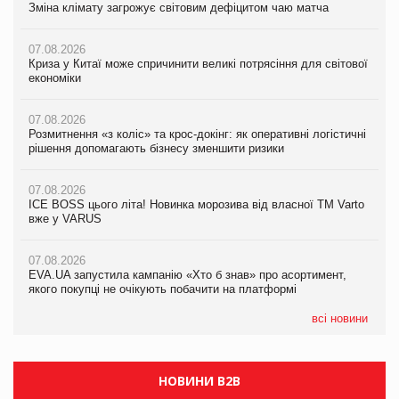
Зміна клімату загрожує світовим дефіцитом чаю матча
Зміна клімату загрожує світовим дефіцитом чаю матча
Зміна клімату загрожує світовим дефіцитом чаю матча
07.08.2026
07.08.2026
07.08.2026
Криза у Китаї може спричинити великі потрясіння для світової
Криза у Китаї може спричинити великі потрясіння для світової
Криза у Китаї може спричинити великі потрясіння для світової
економіки
економіки
економіки
07.08.2026
07.08.2026
07.08.2026
Розмитнення «з коліс» та крос-докінг: як оперативні логістичні
Розмитнення «з коліс» та крос-докінг: як оперативні логістичні
Kraft Heinz скоротила збиток у першому півріччі
рішення допомагають бізнесу зменшити ризики
рішення допомагають бізнесу зменшити ризики
07.08.2026
07.08.2026
07.08.2026
Продажі Hugo Boss впали на 9%
ICE BOSS цього літа! Новинка морозива від власної ТМ Varto
ICE BOSS цього літа! Новинка морозива від власної ТМ Varto
вже у VARUS
вже у VARUS
07.08.2026
Франція заборонила рекламні дзвінки без згоди клієнтів
07.08.2026
07.08.2026
EVA.UA запустила кампанію «Хто б знав» про асортимент,
EVA.UA запустила кампанію «Хто б знав» про асортимент,
якого покупці не очікують побачити на платформі
якого покупці не очікують побачити на платформі
всі новини
НОВИНИ B2B