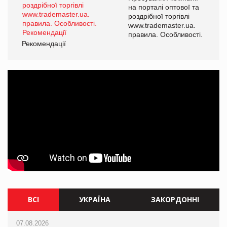
а
на порталі оптової та
роздрібної торгівлі
www.trademaster.ua.
і.
правила. Особливості.
Рекомендації
Ре
ВСІ
УКРАЇНА
ЗАКОРДОННІ
07.08.2026
07.08.2026
07.08.2026