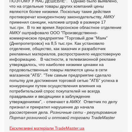
ПОЭТОМУ У НАС ДЕШЕВЛЕ". Однако было выявлено,
что на отдельные товары других компаний цены
являются более низкими. Поскольку такие действия
противоречат конкурентному законодательству, АМКУ
применил санкции, наложив штраф в размере 17
тыс.грн. В то же время Херсонское областное отделение
АМКУ оштрафовало ООО "Производственно-
коммерческое предприятие "Торговый дом "Маяк"
(Днепропетровск) на 8,5 тыс.грн. Как установило
отделение, общество, как заказчик и разработчик
рекламных материалов, распространяло недостоверную
информацию. В частности, в телевизионной рекламе
утверждалось, что наиболее низкими ценами на
продовольственные товары являются цены в сети
магазинов "АТБ". "Тем самым предприятие сделало
попытку для достижения торговой сетью "АТБ" успеха в
конкуренции путем осуществления влияния на
потребительский спрос покупателей не всегда
правдивыми и вводящими в заблуждение
утверждениями", - отмечают в АМКУ. Ответчик по делу
признал и прекратил нарушение до начала
рассмотрения дела.
Розничные сети - регулирование
Портал розничной и оптовой торговли TradeMaster
Ексклюзивні матеріали TradeMaster.ua