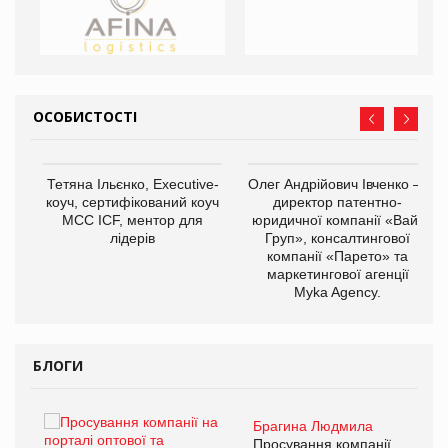
ОСОБИСТОСТІ
,
Тетяна Ільєнко, Executive-
Олег Андрійович Івченко —
ОВ
коуч, сертифікований коуч
директор патентно-
МСС ICF, ментор для
юридичної компанії «Вайз
лідерів
Груп», консалтингової
компанії «Парето» та
маркетингової агенції
Myka Agency.
БЛОГИ
Брагина Людмила
ї
Просування компанії