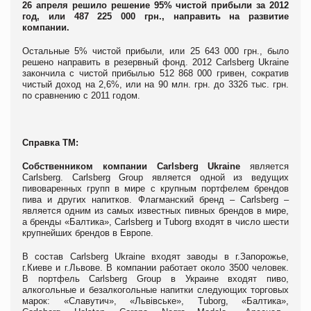
26 апреля решило решение 95% чистой прибыли за 2012
год, или 487 225 000 грн., направить на развитие
компании.
Остальные 5% чистой прибыли, или 25 643 000 грн., было
решено направить в резервный фонд. 2012 Carlsberg Ukraine
закончила с чистой прибылью 512 868 000 гривен, сократив
чистый доход на 2,6%, или на 90 млн. грн. до 3326 тыс. грн.
по сравнению с 2011 годом.
Справка ТМ:
Собственником компании Carlsberg Ukraine
является
Carlsberg. Carlsberg Group является одной из ведущих
пивоваренных групп в мире с крупным портфелем брендов
пива и других напитков. Флагманский бренд – Carlsberg –
является одним из самых известных пивных брендов в мире,
а бренды «Балтика», Carlsberg и Tuborg входят в число шести
крупнейших брендов в Европе.
В состав Carlsberg Ukraine входят заводы в г.Запорожье,
г.Киеве и г.Львове. В компании работает около 3500 человек.
В портфель Carlsberg Group в Украине входят пиво,
алкогольные и безалкогольные напитки следующих торговых
марок: «Славутич», «Львівське», Tuborg, «Балтика»,