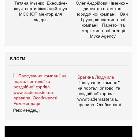
,
Тетяна Ільєнко, Executive-
Олег Андрійович Івченко —
ОВ
коуч, сертифікований коуч
директор патентно-
МСС ICF, ментор для
юридичної компанії «Вайз
лідерів
Груп», консалтингової
компанії «Парето» та
маркетингової агенції
Myka Agency.
БЛОГИ
Брагина Людмила
ї
Просування компанії
а
на порталі оптової та
роздрібної торгівлі
www.trademaster.ua.
і.
правила. Особливості.
Рекомендації
Ре