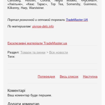
Carlsberg, Holsten, Corona, Negra Modelo, «Арсенал»,
«Хмільне», «Квас Тарас», Top Tea, Somersby, Guinness,
Kilkenny, Harp, Warsteiner.
Портал розничной и оптовой торговли
TradeMaster.UA
По материалам:
pivnoe-delo.info
Ексклюзивні матеріали TradeMaster.ua
Раздел:
Товари та ринки
>
Все новости
Теги:
Попередня
Весь список
Наступна
Коментарі
Ваш коментар буде першим.
Додати коментар