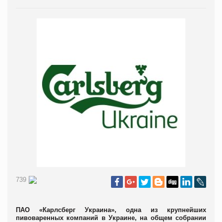
739
ПАО «Карлсберг Украина», одна из крупнейших
пивоваренных компаний в Украине,
на общем собрании