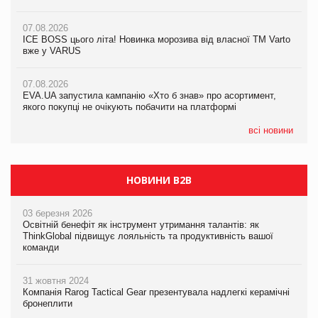
07.08.2026
07.08.2026
07.08.2026
Продажі Hugo Boss впали на 9%
ICE BOSS цього літа! Новинка морозива від власної ТМ Varto
ICE BOSS цього літа! Новинка морозива від власної ТМ Varto
вже у VARUS
вже у VARUS
07.08.2026
Франція заборонила рекламні дзвінки без згоди клієнтів
07.08.2026
07.08.2026
EVA.UA запустила кампанію «Хто б знав» про асортимент,
EVA.UA запустила кампанію «Хто б знав» про асортимент,
якого покупці не очікують побачити на платформі
якого покупці не очікують побачити на платформі
всі новини
НОВИНИ B2B
03 березня 2026
Освітній бенефіт як інструмент утримання талантів: як
ThinkGlobal підвищує лояльність та продуктивність вашої
команди
31 жовтня 2024
Компанія Rarog Tactical Gear презентувала надлегкі керамічні
бронеплити