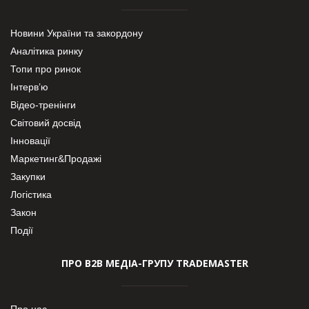
Новини України та закордону
Аналітика ринку
Топи про ринок
Інтерв’ю
Відео-тренінги
Світовий досвід
Інновації
Маркетинг&Продажі
Закупки
Логістика
Закон
Події
ПРО В2В МЕДІА-ГРУПУ TRADEMASTER
Про нас