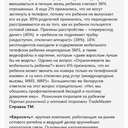
вмешиваться в личную жизнь ребенка считают 36%
опрошенных. А еще 2% признались, что не могут
заглянуть в телефон, потому что ребенок не выпускает
его из рук. 80% родителей признались, что периодически
расстраиваются из-за того, как их ребенок пользуется
сотовой связью. Причины расстройства – «перерасход
денег» (45%) и «ребенок не поднимает трубку
(недоступен, отключил аппарат)» (38%). 16%
респондентов находили в содержимом мобильного
телефона ребенка нецензурные SMS, а также
видеофайлы и картинки, которые «даже взрослым лучше
бы не видеть». Однако на вопрос «Ограничиваете вы
мобильность ребенка?» всего 6% признались, что их
ребенок может звонить на номера только из телефонной
книжки» и «у него отключен ряд услуг (международные
вызовы, ММS, WAP)». Большинство же белорусов
ответили на этот вопрос отрицательно: «Нет, мы
обошлись профилактической беседой и поэтому
доверяем ему».
Розничная торговля за рубежом
Портал розничной и оптовой торговли TradeMaster
Справка ТМ:
«Евросеть»
: крупная компания, работающая на рынке
сотового ритейла и ведущий дилер крупнейших
операторов связи. Основными направлениями