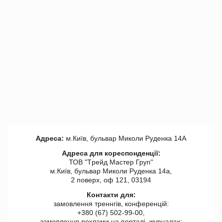
Адреса:
м.Київ, бульвар Миколи Руденка 14А
Адреса для кореспонденції:
ТОВ "Tрейд Мастер Груп"
м.Київ, бульвар Миколи Руденка 14а,
2 поверх, оф 121, 03194
Контакти для:
замовлення треннгів, конференцій:
+380 (67) 502-99-00,
замовлення реклами на порталі, журналах: