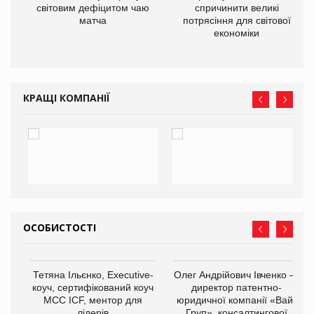
ne
світовим дефіцитом чаю
спричинити великі
матча
потрясіння для світової
економіки
КРАЩІ КОМПАНІЇ
ОСОБИСТОСТІ
,
Тетяна Ільєнко, Executive-
Олег Андрійович Івченко —
ОВ
коуч, сертифікований коуч
директор патентно-
МСС ICF, ментор для
юридичної компанії «Вайз
лідерів
Груп», консалтингової