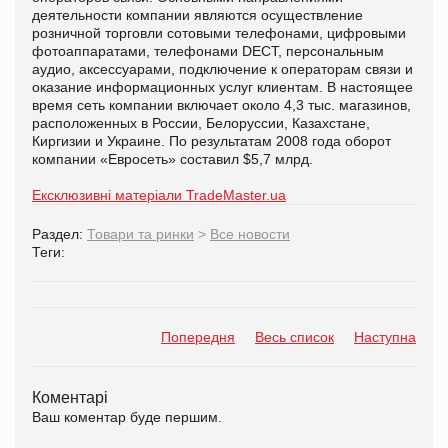
деятельности компании являются осуществление
розничной торговли сотовыми телефонами, цифровыми
фотоаппаратами, телефонами DECT, персональным
аудио, аксессуарами, подключение к операторам связи и
оказание информационных услуг клиентам. В настоящее
время сеть компании включает около 4,3 тыс. магазинов,
расположенных в России, Белоруссии, Казахстане,
Киргизии и Украине. По результатам 2008 года оборот
компании «Евросеть» составил $5,7 млрд.
Ексклюзивні матеріали TradeMaster.ua
Раздел:
Товари та ринки
>
Все новости
Теги:
Попередня
Весь список
Наступна
Коментарі
Ваш коментар буде першим.