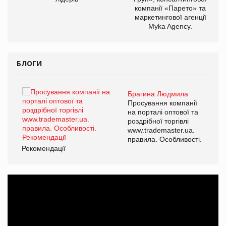
компанії «Парето» та
маркетингової агенції
Myka Agency.
БЛОГИ
Брагина Людмила
ї
Просування компанії
а
на порталі оптової та
роздрібної торгівлі
www.trademaster.ua.
і.
правила. Особливості.
Рекомендації
Ре