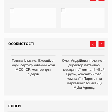
ОСОБИСТОСТІ
,
Тетяна Ільєнко, Executive-
Олег Андрійович Івченко —
ОВ
коуч, сертифікований коуч
директор патентно-
МСС ICF, ментор для
юридичної компанії «Вайз
лідерів
Груп», консалтингової
компанії «Парето» та
маркетингової агенції
Myka Agency.
БЛОГИ