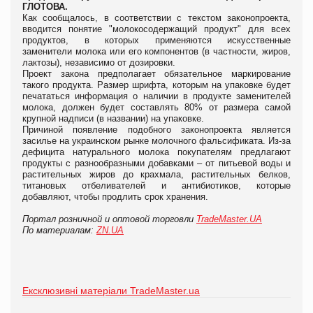
ГЛОТОВА.
Как сообщалось, в соответствии с текстом законопроекта,
вводится понятие "молокосодержащий продукт" для всех
продуктов, в которых применяются искусственные
заменители молока или его компонентов (в частности, жиров,
лактозы), независимо от дозировки.
Проект закона предполагает обязательное маркирование
такого продукта. Размер шрифта, которым на упаковке будет
печататься информация о наличии в продукте заменителей
молока, должен будет составлять 80% от размера самой
крупной надписи (в названии) на упаковке.
Причиной появление подобного законопроекта является
засилье на украинском рынке молочного фальсификата. Из-за
дефицита натурального молока покупателям предлагают
продукты с разнообразными добавками – от питьевой воды и
растительных жиров до крахмала, растительных белков,
титановых отбеливателей и антибиотиков, которые
добавляют, чтобы продлить срок хранения.
Портал розничной и оптовой торговли
TradeMaster.UA
По материалам:
ZN.UA
Ексклюзивні матеріали TradeMaster.ua