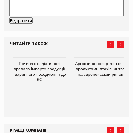
ЧИТАЙТЕ ТАКОЖ
в
Починають діяти нові
Аргентина повертається з
правила імпорту продукції
продуктами птахівництва
тваринного походження до
на європейський ринок
О:
ЄС
КРАЩІ КОМПАНІЇ