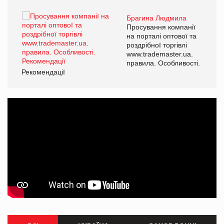
Брагина Людмила
ї
Просування компанії
а
на порталі оптової та
роздрібної торгівлі
www.trademaster.ua.
і.
правила. Особливості.
Рекомендації
Ре