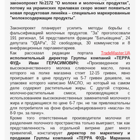
законопроект №2172 "О молоке и молочных продуктах",
потому на украинских прилавках скоро может появиться
новая продуктовая линейка – специально маркированные
"молокосодержащие продукты"
.
Законопроект планирует усилить методы борьбы с
фальсификацией молочных продуктов. "За" проголосовали
191 регионал, 54 представителя фракции "Батьківщина", 24
депутата "УДАРа", 32 свободовца, 30 коммунистов и 8
внефракционных парламентариев.
Как рассказал редакции портала
TradeMaster.UA
исполнительный директор Группы компаний «ТЕРРА
ФУД» Иван ГЕРАСИМОВИЧ:
«Произведенное из
высококачественного молока сливочное масло, пачка
которого на полке магазина стоит 12-15 гривен, явно
проигрывает в цене продукту на 5-7 гривен дешевле, на
упаковке которого написано МАСЛО, но который на самом
деле содержит растительные жиры. С другой стороны,
молочно-растительные смеси, производящиеся с
использованием высококачественных заменителей молочного
жира и продающиеся по цене 6-7 грн. не так привлекательны
для потребителя на фоне фальсифицированного «масла» по
8-9 грн. за пачку».
Кроме того ответственные производители молочки от
разделения полочного пространства только выиграют, так как
представленность на отдельной витрине дает много
привилегий, констатирует
директор по маркетингу и
продажам Группы компаний «ТЕРРА ФУД» Марианна