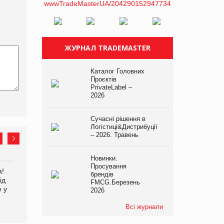
ЖУРНАЛ TRADEMASTER
Каталог Головних
Проєктів
PrivateLabel –
2026
Сучасні рішення в
Логістиці&Дистрибуції
– 2026. Травень
Новинки.
Просування
а!
EVA.UA запустила
Kraft Heinz скоротила
брендів
ід
кампанію «Хто б знав» про
збиток у першому півріччі
FMCG.Березень
е у
асортимент, якого покупці
2026
не очікують побачити на
платформі
Всі журнали