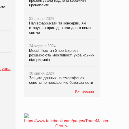
презентувала надлегкі керамічні
бронеплити
что
31 липня 2024
Напівфабрикати та консерви, які
стануть в пригоді, коли довго нема
світла
24 червня 2024
Meest Пошта і Shop-Express
розширюють можливості українських
підприємців
тупна
30 квітня 2024
Защита данных на смартфонах:
советы по повышению безопасности
Всі новини