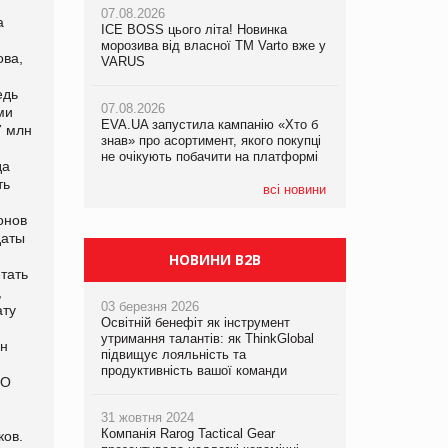
07.08.2026
07.08.2026
а
ICE BOSS цього літа! Новинка
ICE BOSS цього літа! Новинка
07.08.2026
морозива від власної ТМ Varto вже у
морозива від власної ТМ Varto вже у
ова,
Франція заборонила рекламні дзвінки
VARUS
VARUS
без згоди клієнтів
едь
07.08.2026
07.08.2026
ми
EVA.UA запустила кампанію «Хто б
EVA.UA запустила кампанію «Хто б
7 млн
знав» про асортимент, якого покупці
знав» про асортимент, якого покупці
не очікують побачити на платформі
не очікують побачити на платформі
да
ть
всі новини
онов
даты
НОВИНИ B2B
тать
,
03 березня 2026
ату
Освітній бенефіт як інструмент
утримання талантів: як ThinkGlobal
лн
підвищує лояльність та
продуктивність вашої команди
ОО
31 жовтня 2024
Компанія Rarog Tactical Gear
ков.