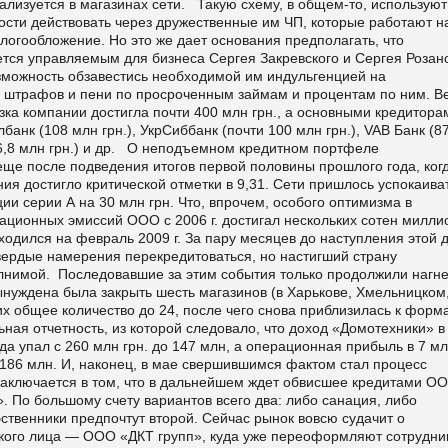
ализуется в магазинах сети. Такую схему, в общем-то, используют
сти действовать через дружественные им ЧП, которые работают н
логообложение. Но это же дает основания предполагать, что
ется управляемым для бизнеса Сергея Закревского и Сергея Розан
зможность обзавестись необходимой им индульгенцией на
у штрафов и пени по просроченным займам и процентам по ним. В
узка компании достигла почти 400 млн грн., а основными кредитора
нк (108 млн грн.), УкрСиббанк (почти 100 млн грн.), VAB Банк (8
 (16,8 млн грн.) и др. О неподъемном кредитном портфеле
ще после подведения итогов первой половины прошлого года, ког
ия достигло критической отметки в 9,31. Сети пришлось успокаива
ии серии А на 30 млн грн. Что, впрочем, особого оптимизма в
ационных эмиссий ООО с 2006 г. достигал нескольких сотен милли
ходился на февраль 2009 г. За пару месяцев до наступления этой 
ердые намерения перекредитоваться, но настигший страну
лнимой. Последовавшие за этим события только продолжили нагне
ынуждена была закрыть шесть магазинов (в Харькове, Хмельницком
их общее количество до 24, после чего снова приблизилась к форм
ьная отчетность, из которой следовало, что доход «Домотехники» в
а упал с 260 млн грн. до 147 млн, а операционная прибыль в 7 м
186 млн. И, наконец, в мае свершившимся фактом стал процесс
заключается в том, что в дальнейшем ждет обвисшее кредитами О
. По большому счету вариантов всего два: либо санация, либо
ственники предпочтут второй. Сейчас рынок вовсю судачит о
кого лица — ООО «ДКТ групп», куда уже переоформляют сотрудни