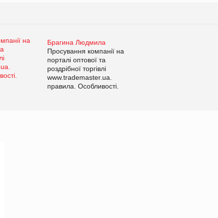
Брагина Людмила
Просування компанії на
порталі оптової та
роздрібної торгівлі
www.trademaster.ua.
правила. Особливості.
Рекомендації