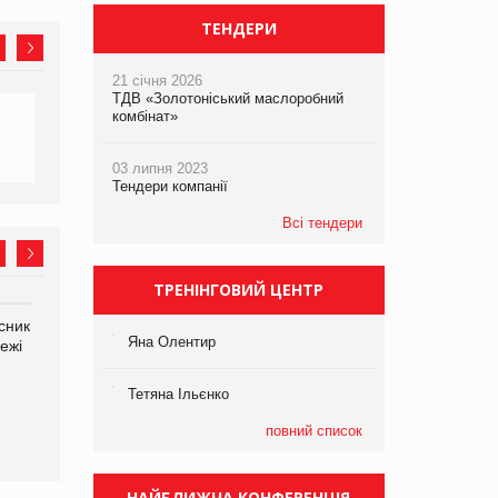
ТЕНДЕРИ
21 січня 2026
ТДВ «Золотоніський маслоробний
комбінат»
03 липня 2023
Тендери компанії
Всі тендери
ТРЕНІНГОВИЙ ЦЕНТР
сник
Олексій Логачов-Михайлов
Яна Сараніна, директор
Яна Олентир
ежі
Файно маркет Директор
компанії «УкраМарин»
департаменту з
виробництва
Тетяна Ільєнко
повний список
НАЙБЛИЖЧА КОНФЕРЕНЦІЯ