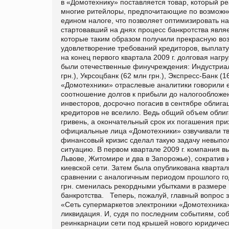
в «Домотехнику» поставляется товар, который ре
многие ритейлоры, предпочитающие по возможно
едином налоге, что позволяет оптимизировать на
стартовавший на днях процесс банкротства явля
которые таким образом получили прекрасную во
удовлетворение требований кредиторов, выплат
на конец первого квартала 2009 г. долговая нагр
были отечественные финучреждения: Индустриалба
грн.), Укрсоцбанк (62 млн грн.), Экспресс-Банк
«Домотехники» отраслевые аналитики говорили е
соотношение долгов к прибыли до налогообложен
инвесторов, досрочно погасив в сентябре облигац
кредиторов не вселило. Ведь общий объем облиг
гривень, а окончательный срок их погашения при
официальные лица «Домотехники» озвучивали тв
финансовый кризис сделал такую задачу невыпо
ситуацию. В первом квартале 2009 г. компания в
Львове, Житомире и два в Запорожье), сократив 
киевской сети. Затем была опубликована квартал
сравнении с аналогичным периодом прошлого год
грн. сменилась рекордными убытками в размере 
банкротства. Теперь, пожалуй, главный вопрос 
«Сеть супермаркетов электроники «Домотехника»
ликвидация. И, судя по последним событиям, соб
реинкарнации сети под крышей нового юридичес