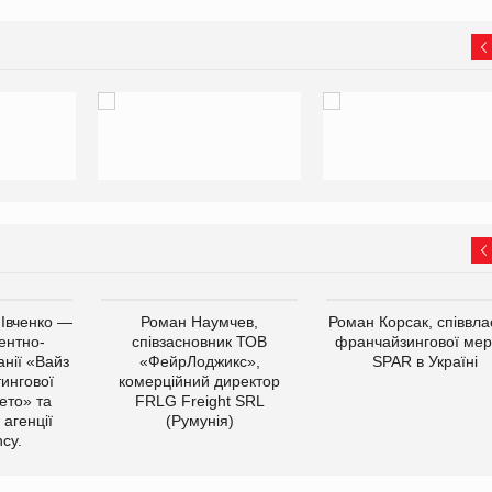
 Івченко —
Роман Наумчев,
Роман Корсак, співвла
ентно-
співзасновник ТОВ
франчайзингової мер
нії «Вайз
«ФейрЛоджикс»,
SPAR в Україні
тингової
комерційний директор
ето» та
FRLG Freight SRL
 агенції
(Румунія)
cy.