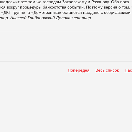
ринадлежит все тем же господам Закревскому и Розанову. Оба пока
я вокруг процедуры банкротства событий. Поэтому версия о том, 
в «ДКТ групп», а «Домотехника» останется наедине с осерчавшими
тор: Алексей Грибановский
Деловая столица
Попередня
Весь список
Нас