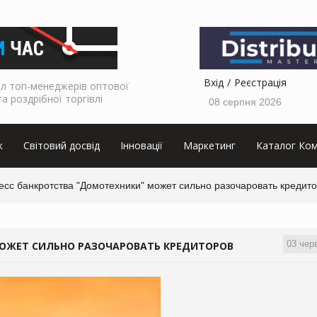
Вхід
Реєстрація
л топ-менеджерів оптової
та роздрібної торгівлі
08 серпня 2026
к
Світовий досвід
Інновації
Маркетинг
Каталог Ком
есс банкротства "Домотехники" может сильно разочаровать кредит
03 чер
МОЖЕТ СИЛЬНО РАЗОЧАРОВАТЬ КРЕДИТОРОВ