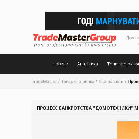
Порта
Новини
Аналітика
Топи про рино
TradeMaster
Товари та ринки
Все новости
Проц
ПРОЦЕСС БАНКРОТСТВА "ДОМОТЕХНИКИ" 