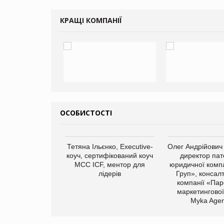
КРАЩІ КОМПАНІЇ
ОСОБИСТОСТІ
арас Ігорович,
Тетяна Ільєнко, Executive-
Олег Андрійович
иробництва ТОВ
коуч, сертифікований коуч
директор пат
Герчак"
МСС ICF, ментор для
юридичної компа
лідерів
Груп», консал
компанії «Пар
маркетингової
Myka Agen