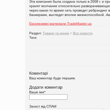
Эта компания была создана только в 2008 г. и п
хранят молчание относительно разворачивающихс
через какое-то время сеть проведет ребрэндинг 
банкирами, выглядит вполне жизнеспособной.
Ав
Ексклюзивні матеріали TradeMaster.ua
Раздел:
Товари та ринки
>
Все новости
Теги:
Коментарі
Ваш коментар буде першим.
Додати коментар
Ваше імя
*
Захист від СПАМ