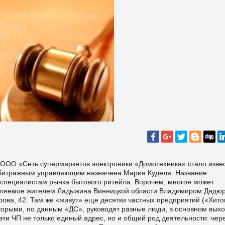
 ООО «Сеть супермаркетов электроники «Домотехника» стало изве
рбитражным управляющим назначена Мария Куделя. Название
т специалистам рынка бытового ритейла. Впрочем, многое может
лавляемое жителем Ладыжина Винницкой области Владимиром Дядюр
рова, 42. Там же «живут» еще десятки частных предприятий («Хито
оторыми, по данным «ДС», руководят разные люди, в основном вых
 эти ЧП не только единый адрес, но и общий род деятельности: чер