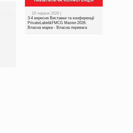
18 червня 2026 |
3-4 вересня Виставки та конференції
PrivateLabel&FMCG Master-2026:
Брагина Людмила
Власна марка - Власна перевага
Просування компанії на
порталі оптової та
роздрібної торгівлі
www.trademaster.ua.
правила. Особливості.