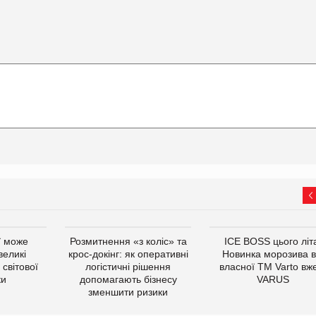
ї може
Розмитнення «з коліс» та
ICE BOSS цього літ
великі
крос-докінг: як оперативні
Новинка морозива в
світової
логістичні рішення
власної ТМ Varto вж
ки
допомагають бізнесу
VARUS
зменшити ризики