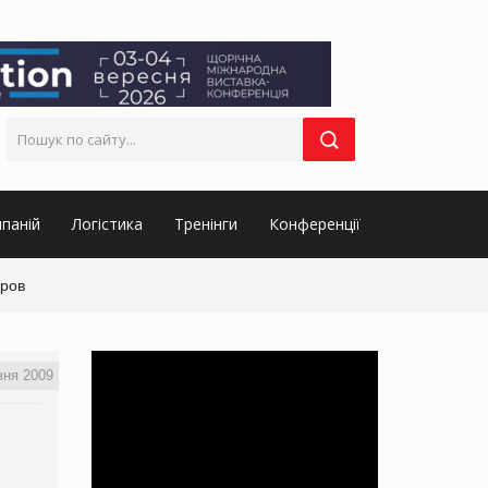
паній
Логістика
Тренінги
Конференції
оров
вня 2009