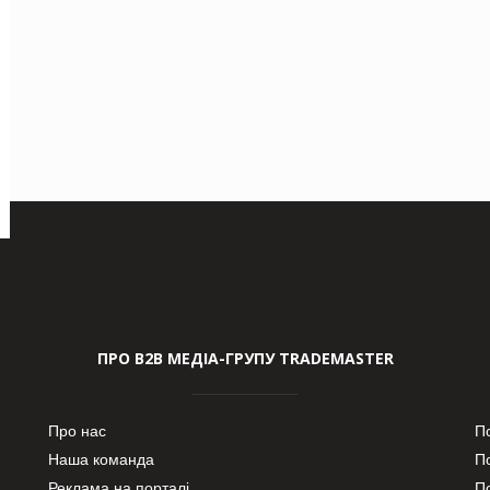
ПРО В2В МЕДІА-ГРУПУ TRADEMASTER
Про нас
П
Наша команда
П
Реклама на порталі
По