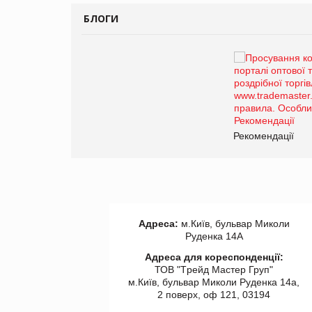
БЛОГИ
Брагина Людмила
Просування компанії на
порталі оптової та
роздрібної торгівлі
www.trademaster.ua.
правила. Особливості.
ії
Рекомендації
Адреса:
м.Київ, бульвар Миколи
Руденка 14А
Адреса для кореспонденції:
ТОВ "Tрейд Мастер Груп"
м.Київ, бульвар Миколи Руденка 14а,
2 поверх, оф 121, 03194