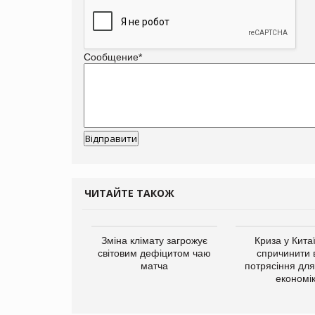
Сообщение
*
ЧИТАЙТЕ ТАКОЖ
ує виробника
Зміна клімату загрожує
Криза у Кита
добавок Thorne
світовим дефіцитом чаю
спричинити 
матча
потрясіння для 
економі