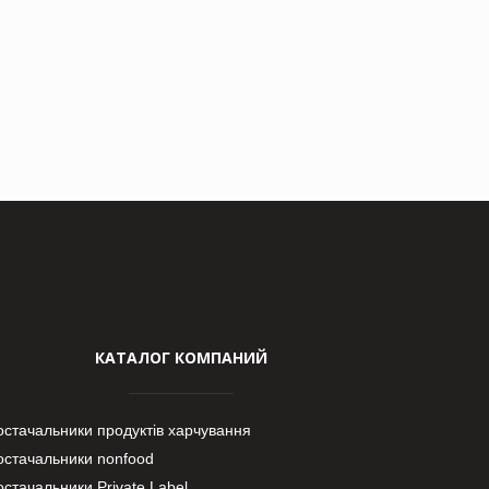
КАТАЛОГ КОМПАНИЙ
остачальники продуктів харчування
остачальники nonfood
стачальники Private Label