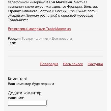
телефонном интервью
Карл МакФейл
. Частная
компания также имеет магазины во Франции, Бельгии,
странах Ближнего Востока и России.
Розничные сети -
экспансия
Портал розничной и оптовой торговли
TradeMaster
Ексклюзивні матеріали TradeMaster.ua
Раздел:
Товари та ринки
>
Все новости
Теги:
Попередня
Весь список
Наступна
Коментарі
Ваш коментар буде першим.
Додати коментар
Ваше імя
*