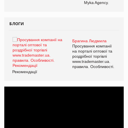
Myka Agency.
БЛОГИ
Брагина Людмила
ї
Просування компанії
а
на порталі оптової та
роздрібної торгівлі
www.trademaster.ua.
і.
правила. Особливості.
Рекомендації
Ре