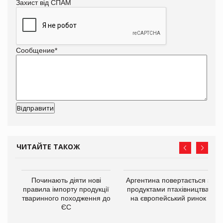
Захист від СПАМ
Сообщение
*
ЧИТАЙТЕ ТАКОЖ
в
Починають діяти нові
Аргентина повертається з
правила імпорту продукції
продуктами птахівництва
тваринного походження до
на європейський ринок
О:
ЄС