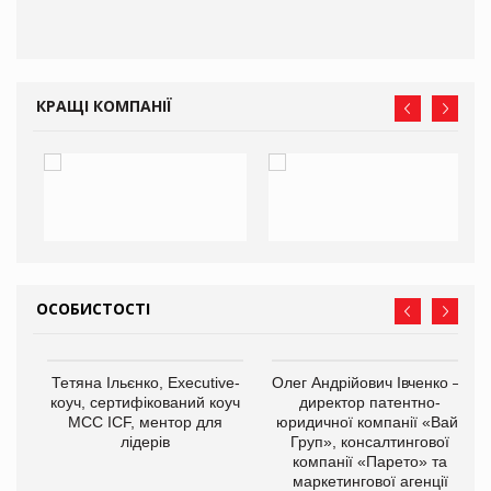
КРАЩІ КОМПАНІЇ
ОСОБИСТОСТІ
,
Тетяна Ільєнко, Executive-
Олег Андрійович Івченко —
ОВ
коуч, сертифікований коуч
директор патентно-
МСС ICF, ментор для
юридичної компанії «Вайз
лідерів
Груп», консалтингової
компанії «Парето» та
маркетингової агенції