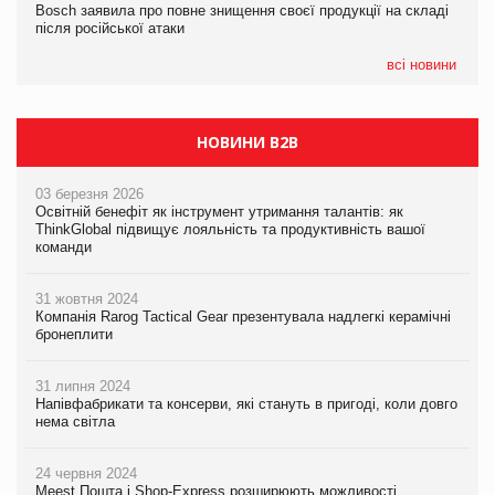
Bosch заявила про повне знищення своєї продукції на складі
Bosch заявила про повне знищення своєї продукції на складі
Bosch заявила про повне знищення своєї продукції на складі
після російської атаки
після російської атаки
після російської атаки
всі новини
НОВИНИ B2B
03 березня 2026
Освітній бенефіт як інструмент утримання талантів: як
ThinkGlobal підвищує лояльність та продуктивність вашої
команди
31 жовтня 2024
Компанія Rarog Tactical Gear презентувала надлегкі керамічні
бронеплити
31 липня 2024
Напівфабрикати та консерви, які стануть в пригоді, коли довго
нема світла
24 червня 2024
Meest Пошта і Shop-Express розширюють можливості