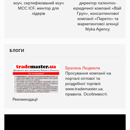
ОВ
коуч, сертифікований коуч
директор патентно-
МСС ICF, ментор для
юридичної компанії «Вайз
лідерів
Груп», консалтингової
компанії «Парето» та
маркетингової агенції
Myka Agency.
БЛОГИ
Брагина Людмила
Просування компанії на
порталі оптової та
роздрібної торгівлі
www.trademaster.ua.
правила. Особливості.
Рекомендації
Ре