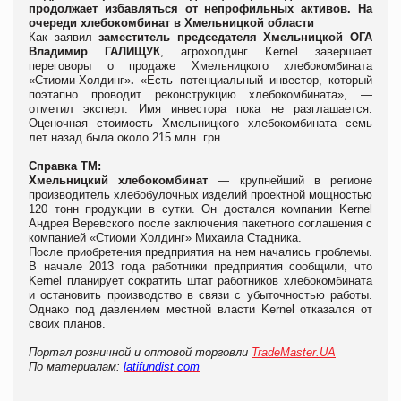
продолжает избавляться от непрофильных активов. На
очереди хлебокомбинат в Хмельницкой области
Как заявил
заместитель председателя Хмельницкой ОГА
Владимир ГАЛИЩУК
,
агрохолдинг Kernel завершает
переговоры о продаже Хмельницкого хлебокомбината
«Стиоми-Холдинг»
.
«Есть потенциальный инвестор, который
поэтапно проводит реконструкцию хлебокомбината», —
отметил эксперт. Имя инвестора пока не разглашается.
Оценочная стоимость Хмельницкого хлебокомбината семь
лет назад была около 215 млн. грн.
Справка ТМ:
Хмельницкий хлебокомбинат
— крупнейший в регионе
производитель хлебобулочных изделий проектной мощностью
120 тонн продукции в сутки. Он достался компании Kernel
Андрея Веревского после заключения пакетного соглашения с
компанией «Стиоми Холдинг» Михаила Стадника.
После приобретения предприятия на нем начались проблемы.
В начале 2013 года работники предприятия сообщили, что
Kernel планирует сократить штат работников хлебокомбината
и остановить производство в связи с убыточностью работы.
Однако под давлением местной власти Kernel отказался от
своих планов.
Портал розничной и оптовой торговли
TradeMaster.UA
По материалам:
latifundist.com