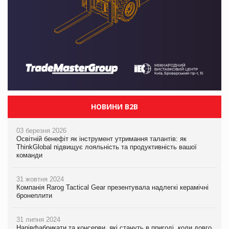
НОВИНИ B2B
03 березня 2026
Освітній бенефіт як інструмент утримання талантів: як
ThinkGlobal підвищує лояльність та продуктивність вашої
команди
31 жовтня 2024
Компанія Rarog Tactical Gear презентувала надлегкі керамічні
бронеплити
31 липня 2024
Напівфабрикати та консерви, які стануть в пригоді, коли довго