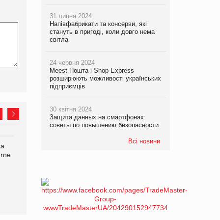
31 липня 2024
Напівфабрикати та консерви, які
стануть в пригоді, коли довго нема
світла
24 червня 2024
Meest Пошта і Shop-Express
розширюють можливості українських
підприємців
30 квітня 2024
Защита данных на смартфонах:
советы по повышению безопасности
Всі новини
ка
Bosch заявила про повне
Смачна новинка для
orne
знищення своєї продукції
хвостатих: у VARUS
на складі після російської
з’явилися паучі Varto Paw
атаки
expert від власної ТМ
Varto!