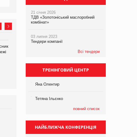
21 січня 2026
ТДВ «Золотоніський маслоробний
комбінат»
03 липня 2023
Тендери компанії
сник
Олексій Логачов-Михайлов
Яна Сараніна, директор
ежі
Файно маркет Директор
Всі тендери
компанії «УкраМарин»
департаменту з
виробництва
ТРЕНІНГОВИЙ ЦЕНТР
Яна Олентир
Тетяна Ільєнко
повний список
Брагина Людмила
Просування компанії на
НАЙБЛИЖЧА КОНФЕРЕНЦІЯ
порталі оптової та
роздрібної торгівлі