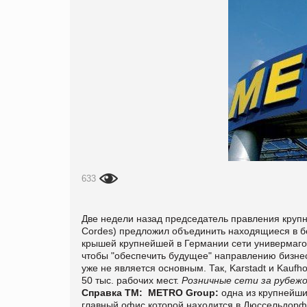
633
Две недели назад председатель правления крупн
Cordes) предложил объединить находящиеся в бе
крышей крупнейшей в Германии сети универмагов
чтобы "обеспечить будущее" направлению бизнеса
уже не является основным. Так, Karstadt и Kauf
50 тыс. рабочих мест.
Розничные сети за рубежо
Справка ТМ:
METRO Group:
одна из крупнейш
главный офис которой находится в Дюссельдорфе