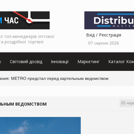
Вхід
Реєстрація
л топ-менеджерів оптової
та роздрібної торгівлі
07 серпня 2026
к
Світовий досвід
Інновації
Маркетинг
Каталог Ком
ания: METRO предстал перед картельным ведомством
05 чер
ЕЛЬНЫМ ВЕДОМСТВОМ