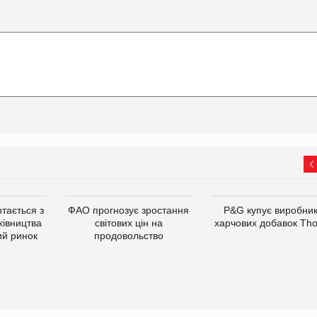
тається з
ФАО прогнозує зростання
P&G купує виробни
хівництва
світових цін на
харчових добавок Th
ий ринок
продовольство