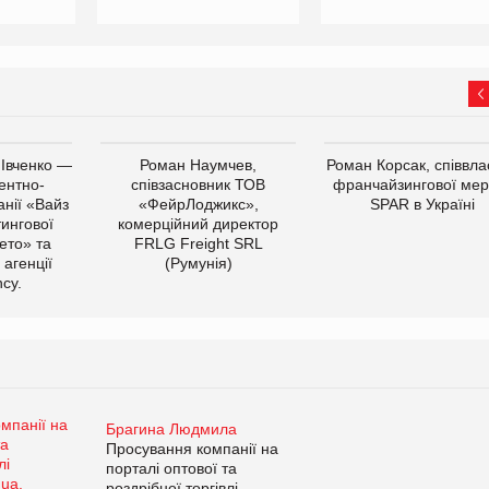
 Івченко —
Роман Наумчев,
Роман Корсак, співвла
ентно-
співзасновник ТОВ
франчайзингової мер
нії «Вайз
«ФейрЛоджикс»,
SPAR в Україні
тингової
комерційний директор
ето» та
FRLG Freight SRL
 агенції
(Румунія)
cy.
Брагина Людмила
Просування компанії на
порталі оптової та
роздрібної торгівлі