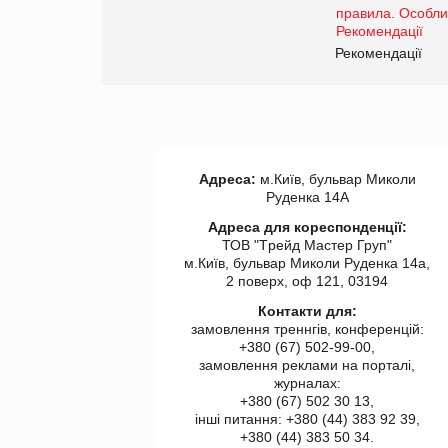
www.trademaster.ua.
правила. Особливості.
ії
Рекомендації
Адреса:
м.Київ, бульвар Миколи
Руденка 14А
Адреса для кореспонденції:
ТОВ "Tрейд Мастер Груп"
м.Київ, бульвар Миколи Руденка 14а,
2 поверх, оф 121, 03194
Контакти для:
замовлення треннгів, конференцій:
+380 (67) 502-99-00,
замовлення реклами на порталі,
журналах:
+380 (67) 502 30 13,
інші питання: +380 (44) 383 92 39,
+380 (44) 383 50 34.