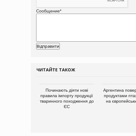
Сообщение
*
ЧИТАЙТЕ ТАКОЖ
упермаркетів
Починають діяти нові
Аргентина повер
упує мережу
правила імпорту продукції
продуктами пта
нів формату
тваринного походження до
на європейськ
ce store КОЛО:
ЄС
ана компанія
ватиме 374
газини