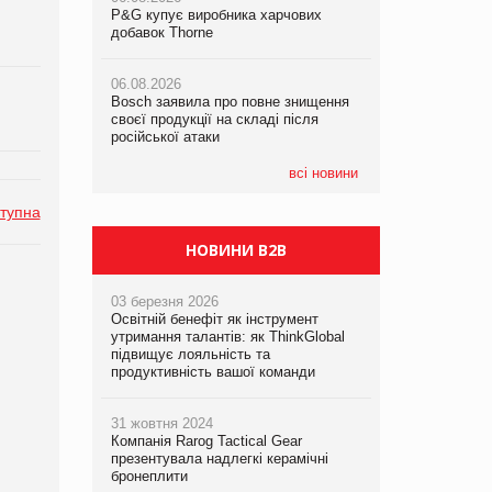
P&G купує виробника харчових
P&G купує виробника харчових
P&G купує виробника харчових
добавок Thorne
добавок Thorne
добавок Thorne
06.08.2026
06.08.2026
06.08.2026
Bosch заявила про повне знищення
Bosch заявила про повне знищення
Bosch заявила про повне знищення
своєї продукції на складі після
своєї продукції на складі після
своєї продукції на складі після
російської атаки
російської атаки
російської атаки
всі новини
тупна
НОВИНИ B2B
03 березня 2026
Освітній бенефіт як інструмент
утримання талантів: як ThinkGlobal
підвищує лояльність та
продуктивність вашої команди
31 жовтня 2024
Компанія Rarog Tactical Gear
презентувала надлегкі керамічні
бронеплити