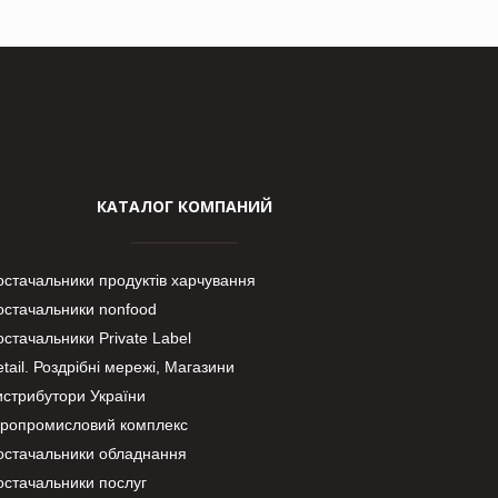
КАТАЛОГ КОМПАНИЙ
остачальники продуктів харчування
остачальники nonfood
стачальники Private Label
tail. Роздрібні мережі, Магазини
истрибутори України
гропромисловий комплекс
остачальники обладнання
остачальники послуг