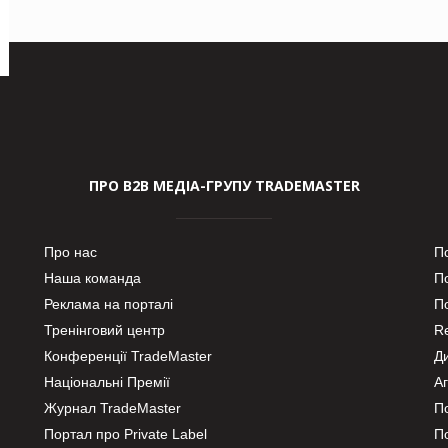
ПРО В2В МЕДІА-ГРУПУ TRADEMASTER
Про нас
П
Наша команда
П
Реклама на порталі
По
Тренінговий центр
Re
Конференції TradeMaster
Д
Національні Премії
А
Журнал TradeMaster
П
Портал про Private Label
П