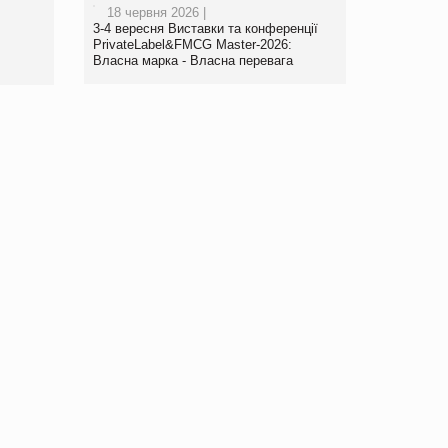
18 червня 2026 |
www.trademaster.ua.
3-4 вересня Виставки та конференції
правила. Особливості.
PrivateLabel&FMCG Master-2026:
Власна марка - Власна перевага