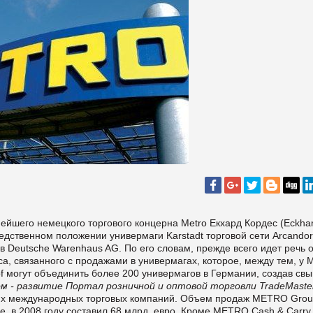
ейшего немецкого торгового концерна Metro Екхард Кордес (Eckha
дственном положении универмаги Karstadt торговой сети Arcandor
 Deutsche Warenhaus AG. По его словам, прежде всего идет речь о
, связанного с продажами в универмагах, которое, между тем, у M
hof могут объединить более 200 универмагов в Германии, создав св
м - развитие
Портал розничной и оптовой торговли TradeMaste
их международных торговых компаний. Объем продаж METRO Grou
, в 2008 году составил 68 млрд. евро. Кроме METRO Cash & Carry