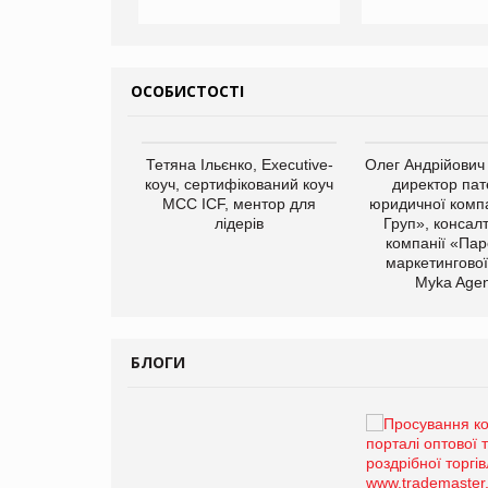
ОСОБИСТОСТІ
арас Ігорович,
Тетяна Ільєнко, Executive-
Олег Андрійович
иробництва ТОВ
коуч, сертифікований коуч
директор пат
Герчак"
МСС ICF, ментор для
юридичної компа
лідерів
Груп», консал
компанії «Пар
маркетингової
Myka Agen
БЛОГИ
Брагина Людмила
Просування компанії на
порталі оптової та
роздрібної торгівлі