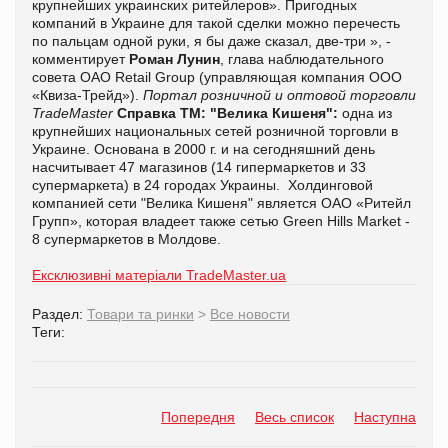
крупнейших украинских ритейлеров».
Пригодных
компаний в Украине для такой сделки можно перечесть
по пальцам одной руки, я бы даже сказал, две-три », -
комментирует
Роман Лунин
, глава наблюдательного
совета ОАО Retail Group (управляющая компания ООО
«Квиза-Трейд»).
Портал розничной и оптовой торговли
TradeMaster
Cправка ТМ:
"Велика Кишеня":
одна из
крупнейших национальных сетей розничной торговли в
Украине. Основана в 2000 г. и на сегодняшний день
насчитывает 47 магазинов (14 гипермаркетов и 33
супермаркета) в 24 городах Украины.
Холдинговой
компанией сети "Велика Кишеня" является ОАО «Ритейл
Групп», которая
владеет также сетью Green Hills Market -
8 супермаркетов в Молдове.
Ексклюзивні матеріали TradeMaster.ua
Раздел:
Товари та ринки
>
Все новости
Теги:
Попередня
Весь список
Наступна