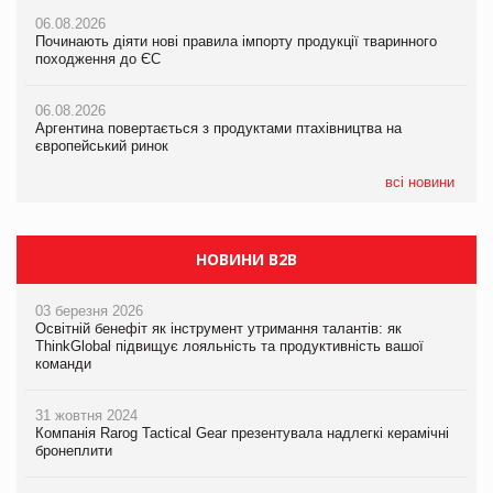
06.08.2026
06.08.2026
06.08.2026
Починають діяти нові правила імпорту продукції тваринного
Починають діяти нові правила імпорту продукції тваринного
Починають діяти нові правила імпорту продукції тваринного
походження до ЄС
походження до ЄС
походження до ЄС
06.08.2026
06.08.2026
06.08.2026
Аргентина повертається з продуктами птахівництва на
Аргентина повертається з продуктами птахівництва на
Аргентина повертається з продуктами птахівництва на
європейський ринок
європейський ринок
європейський ринок
всі новини
НОВИНИ B2B
03 березня 2026
Освітній бенефіт як інструмент утримання талантів: як
ThinkGlobal підвищує лояльність та продуктивність вашої
команди
31 жовтня 2024
Компанія Rarog Tactical Gear презентувала надлегкі керамічні
бронеплити