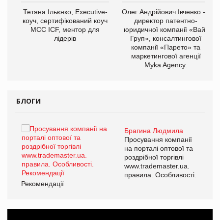
,
Тетяна Ільєнко, Executive-
Олег Андрійович Івченко —
ОВ
коуч, сертифікований коуч
директор патентно-
МСС ICF, ментор для
юридичної компанії «Вайз
лідерів
Груп», консалтингової
компанії «Парето» та
маркетингової агенції
Myka Agency.
БЛОГИ
Брагина Людмила
ї
Просування компанії
а
на порталі оптової та
роздрібної торгівлі
www.trademaster.ua.
і.
правила. Особливості.
Рекомендації
Ре