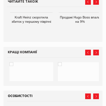
ЧИТАЙТЕ ТАКОЖ
ам
Kraft Heinz скоротила
Продажі Hugo Boss впали
іше
збиток у першому півріччі
на 9%
КРАЩІ КОМПАНІЇ
ОСОБИСТОСТІ