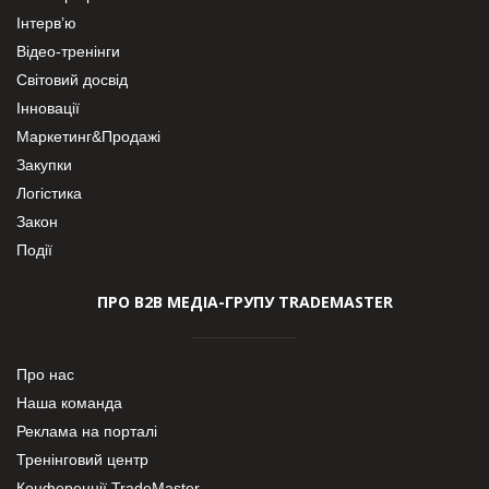
Інтерв’ю
Відео-тренінги
Світовий досвід
Інновації
Маркетинг&Продажі
Закупки
Логістика
Закон
Події
ПРО В2В МЕДІА-ГРУПУ TRADEMASTER
Про нас
Наша команда
Реклама на порталі
Тренінговий центр
Конференції TradeMaster