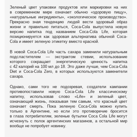
Зеленый цвет упаковки продуктов или маркировки на них
в современном мире означает обычно «здоровую пищу»,
«натуральные ингредиенты», «экологическое производство».
Прекрасно зная тенденцию людей вести здоровый образ
жизни и правильно питаться, Coca-Cola выпустила новую
версию напитка под названием Coca-Cola Life, которая
позиционируется как здоровая альтернатива обычной Coca-
Cola и имеет зеленую этикетку вместо красной.
В новой Coca-Cola Life часть сахара заменили натуральным
подсластителем — экстрактом стевии, использование
которого сокращает энергетическую ценность напитка
с 42 калорий на 100 мл до 18. Это даже лучше, чем Coca-Cola
Diet и Coca-Cola Zero, в которых используются заменители
сахара.
Однако, сами того не подозревая, создатели кампании
противопоставили новую Coca-Cola Life классическому
напитку, использовав слово «Life» и зеленый цвет,
означающий жизнь, показывая тем самым, что красный цвет
означает смерть. Пока зеленую Coca-Cola можно купить
только в Аргентине, но если это противоречие бросится
в глаза потребителям, зеленые бутылки Coca Cola Life могут
исчезнуть с полок аргентинских магазинов, а остальной мир
вообще не попробует новинку.