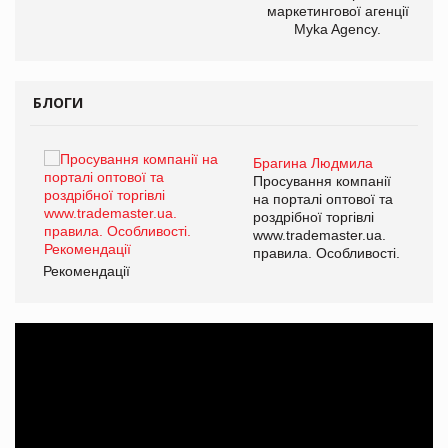
маркетингової агенції
Myka Agency.
БЛОГИ
Брагина Людмила
ї
Просування компанії
а
на порталі оптової та
роздрібної торгівлі
www.trademaster.ua.
і.
правила. Особливості.
Рекомендації
Ре