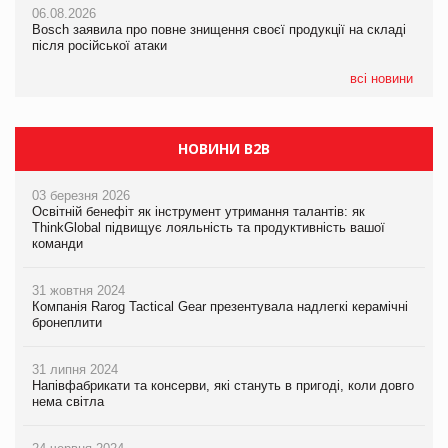
06.08.2026
06.08.2026
06.08.2026
Bosch заявила про повне знищення своєї продукції на складі
Bosch заявила про повне знищення своєї продукції на складі
Bosch заявила про повне знищення своєї продукції на складі
після російської атаки
після російської атаки
після російської атаки
всі новини
НОВИНИ B2B
03 березня 2026
Освітній бенефіт як інструмент утримання талантів: як
ThinkGlobal підвищує лояльність та продуктивність вашої
команди
31 жовтня 2024
Компанія Rarog Tactical Gear презентувала надлегкі керамічні
бронеплити
31 липня 2024
Напівфабрикати та консерви, які стануть в пригоді, коли довго
нема світла