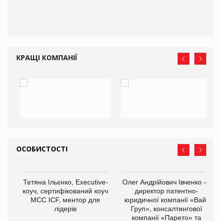
КРАЩІ КОМПАНІЇ
ОСОБИСТОСТІ
,
Тетяна Ільєнко, Executive-
Олег Андрійович Івченко —
ОВ
коуч, сертифікований коуч
директор патентно-
МСС ICF, ментор для
юридичної компанії «Вайз
лідерів
Груп», консалтингової
компанії «Парето» та