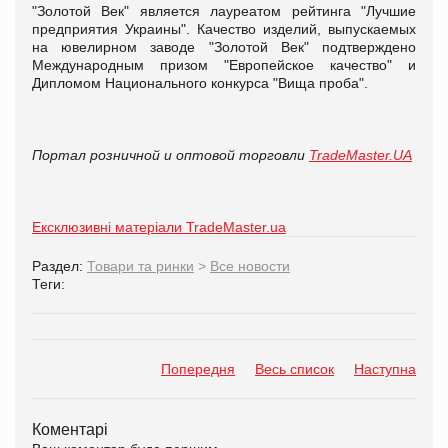
"Золотой Век" является лауреатом рейтинга "Лучшие
предприятия Украины". Качество изделий, выпускаемых
на ювелирном заводе "Золотой Век" подтверждено
Международным призом "Европейское качество" и
Дипломом Национального конкурса "Вища проба".
Портал розничной и оптовой торговли
TradeMaster.UA
Ексклюзивні матеріали TradeMaster.ua
Раздел:
Товари та ринки
>
Все новости
Теги:
Попередня
Весь список
Наступна
Коментарі