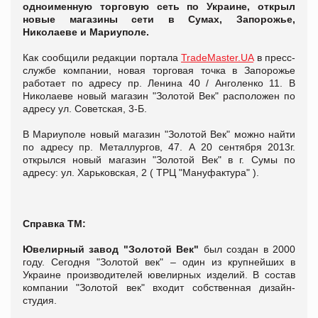
одноименную торговую сеть по Украине, открыл
новые магазины сети в Сумах, Запорожье,
Николаеве и Мариуполе.
Как сообщили редакции портала
TradeMaster.UA
в пресс-
службе компании, новая торговая точка в Запорожье
работает по адресу пр. Ленина 40 / Анголенко 11. В
Николаеве новый магазин "Золотой Век" расположен по
адресу ул. Советская, 3-Б.
В Мариуполе новый магазин "Золотой Век" можно найти
по адресу пр. Металлургов, 47. А 20 сентября 2013г.
открылся новый магазин "Золотой Век" в г. Сумы по
адресу: ул. Харьковская, 2 ( ТРЦ "Мануфактура" ).
Справка ТМ:
Ювелирный завод "Золотой Век"
был создан в 2000
году. Сегодня "Золотой век" – один из крупнейших в
Украине производителей ювелирных изделий. В состав
компании "Золотой век" входит собственная дизайн-
студия.