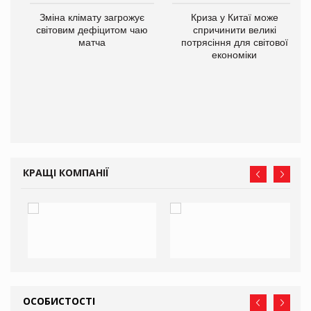
Зміна клімату загрожує
Криза у Китаї може
ne
світовим дефіцитом чаю
спричинити великі
матча
потрясіння для світової
економіки
КРАЩІ КОМПАНІЇ
ОСОБИСТОСТІ