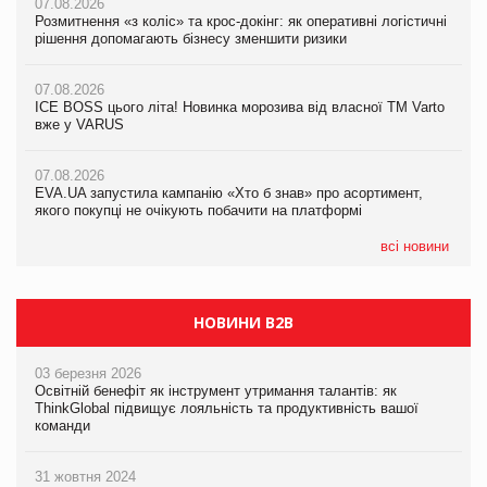
07.08.2026
07.08.2026
07.08.2026
Розмитнення «з коліс» та крос-докінг: як оперативні логістичні
Розмитнення «з коліс» та крос-докінг: як оперативні логістичні
Kraft Heinz скоротила збиток у першому півріччі
рішення допомагають бізнесу зменшити ризики
рішення допомагають бізнесу зменшити ризики
07.08.2026
07.08.2026
07.08.2026
Продажі Hugo Boss впали на 9%
ICE BOSS цього літа! Новинка морозива від власної ТМ Varto
ICE BOSS цього літа! Новинка морозива від власної ТМ Varto
вже у VARUS
вже у VARUS
07.08.2026
Франція заборонила рекламні дзвінки без згоди клієнтів
07.08.2026
07.08.2026
EVA.UA запустила кампанію «Хто б знав» про асортимент,
EVA.UA запустила кампанію «Хто б знав» про асортимент,
якого покупці не очікують побачити на платформі
якого покупці не очікують побачити на платформі
всі новини
НОВИНИ B2B
03 березня 2026
Освітній бенефіт як інструмент утримання талантів: як
ThinkGlobal підвищує лояльність та продуктивність вашої
команди
31 жовтня 2024