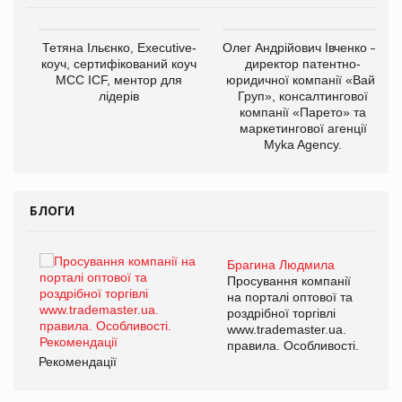
,
Тетяна Ільєнко, Executive-
Олег Андрійович Івченко —
ОВ
коуч, сертифікований коуч
директор патентно-
МСС ICF, ментор для
юридичної компанії «Вайз
лідерів
Груп», консалтингової
компанії «Парето» та
маркетингової агенції
Myka Agency.
БЛОГИ
Брагина Людмила
ї
Просування компанії
а
на порталі оптової та
роздрібної торгівлі
www.trademaster.ua.
і.
правила. Особливості.
Рекомендації
Ре