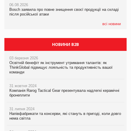
06.08.2026
06.08.2026
06.08.2026
Bosch заявила про повне знищення своєї продукції на складі
Bosch заявила про повне знищення своєї продукції на складі
Bosch заявила про повне знищення своєї продукції на складі
після російської атаки
після російської атаки
після російської атаки
всі новини
НОВИНИ B2B
03 березня 2026
Освітній бенефіт як інструмент утримання талантів: як
ThinkGlobal підвищує лояльність та продуктивність вашої
команди
31 жовтня 2024
Компанія Rarog Tactical Gear презентувала надлегкі керамічні
бронеплити
31 липня 2024
Напівфабрикати та консерви, які стануть в пригоді, коли довго
нема світла