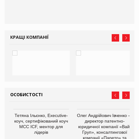
КРАЩІ КОМПАНІЇ
ОСОБИСТОСТІ
,
Тетяна Ільєнко, Executive-
Олег Андрійович Івченко —
ОВ
коуч, сертифікований коуч
директор патентно-
МСС ICF, ментор для
юридичної компанії «Вайз
лідерів
Груп», консалтингової
компанії «Парето» та