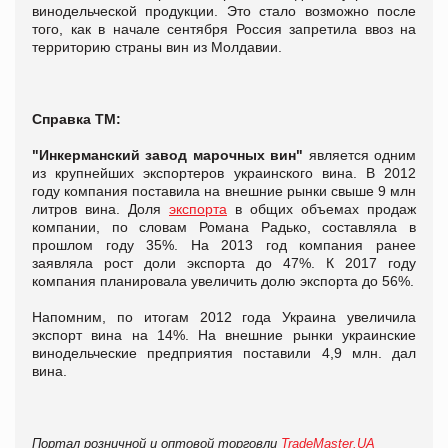
винодельческой продукции. Это стало возможно после
того, как в начале сентября Россия запретила ввоз на
территорию страны вин из Молдавии.
Справка ТМ:
"Инкерманский завод марочных вин"
является одним
из крупнейших экспортеров украинского вина. В 2012
году компания поставила на внешние рынки свыше 9 млн
литров вина. Доля
экспорта
в общих объемах продаж
компании, по словам Романа Радько, составляла в
прошлом году 35%. На 2013 год компания ранее
заявляла рост доли экспорта до 47%. К 2017 году
компания планировала увеличить долю экспорта до 56%.
Напомним, по итогам 2012 года Украина увеличила
экспорт вина на 14%. На внешние рынки украинские
винодельческие предприятия поставили 4,9 млн. дал
вина.
Портал розничной и оптовой торговли
TradeMaster.UA