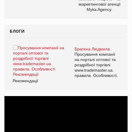
маркетингової агенції
Myka Agency.
БЛОГИ
Брагина Людмила
ї
Просування компанії
а
на порталі оптової та
роздрібної торгівлі
www.trademaster.ua.
і.
правила. Особливості.
Рекомендації
Ре