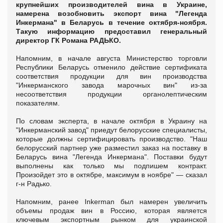
к
рупнейших производителей вина в Украине,
намерена возобновить экспорт вина "Легенда
Инкермана" в Беларусь в течение октября-ноября.
Такую информацию предоставил генеральный
директор ГК Романа РАДЬКО.
Напомним, в начале августа Министерство торговли
Республики Беларусь отменило действие сертификата
соответствия продукции для вин производства
"Инкерманского завода марочных вин" из-за
несоответствия продукции органолептическим
показателям.
По словам эксперта, в начале октября в Украину на
"Инкерманский завод" приедут белорусские специалисты,
которые должны сертифицировать производство. "Наш
белорусский партнер уже разместил заказ на поставку в
Беларусь вина "Легенда Инкермана". Поставки будут
выполнены как только мы подпишем контракт.
Произойдет это в октябре, максимум в ноябре" — сказал
г-н Радько.
Напомним, ранее Inkerman был намерен увеличить
объемы продаж вин в Россию, которая является
ключевым экспортным рынком для украинской