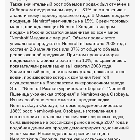
Также значительный рост объемов продаж был отмечен в
Сибирском федеральном округе – 31% по отношению к
аналогичному периоду прошлого года. В Москве продажи
продукции Nemiroff увеличились на 15%. Среди торговых
марок, принадлежащих Nemiroff Холдинг, лидером
продаж в России остается знаменитая во всем мире
"Nemiroff Медовая с перцем". Объем продаж этого
уникального продукта от Nemiroff в I квартале 2009 года
составил 2,8 млн литров или 37% от общего объема
реализованной продукции. При этом продажи марки
продолжают стабильно расти – на 10%, по сравнению с
показателями реализации за I квартал 2008 года.
Значительный рост, по итогам квартала, показали также
водки, производство которых компания Nemiroff
осуществляет на Ярославском ликероводочном заводе.
Это – "Nemiroff Ржаная украинская отборная", "Nemiroff
Пшеница украинская отборная" и Nemirovskaya Osobaya.
Из них особенно стоит отметить, продажи водки
Nemirovskaya Osobaya, которые продемонстрировали
188% рост. Nemirovskaya Osobaya, изготовленная в
соответствии с эталоном классических зерновых водок,
была выведена на российский рынок в конце 2007 года и
подобная динамика продаж демонстрирует однозначный
успех марки. Рекомендованная розничная цена
Nemirovskaya Osobaya, так же как и остальных марок,