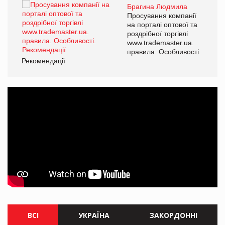
Брагина Людмила
ї
Просування компанії
а
на порталі оптової та
роздрібної торгівлі
www.trademaster.ua.
і.
правила. Особливості.
Рекомендації
Ре
ВСІ
УКРАЇНА
ЗАКОРДОННІ