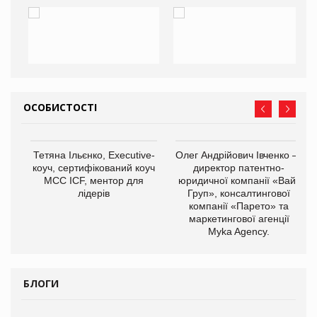
ОСОБИСТОСТІ
,
Тетяна Ільєнко, Executive-
Олег Андрійович Івченко —
ОВ
коуч, сертифікований коуч
директор патентно-
МСС ICF, ментор для
юридичної компанії «Вайз
лідерів
Груп», консалтингової
компанії «Парето» та
маркетингової агенції
Myka Agency.
БЛОГИ