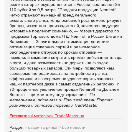
розлив которых осуществляется в России, составляет 95-
110 рублей за 0,5 литра. "Продажи продукции Nemiroff,
четко отражают нынешний тренд легального
алкогольного рынка, когда основной рост демонстрируют
бренды, известных производителей, качество продукции
которых не подлежит сомнению, — говорит директор по
продажам Торгового дома /ТД/ Nemiroff в России Виталий
Варижкин. — Значительная оптимизация логистики —
оптимизация товарных партий и равномерное
распределение отгрузок по срокам отправки —
позволили компании сократить время пребывания товара
в пути, и дали возможность не держать на складах
больших товарных запасов. Эти меры позволяют нам
своевременно реагировать на потребности рынка,
эффективно и своевременно удовлетворять запросы
наших партнёров даже в самых отдаленных регионах. И
70-процентное увеличение продаж Nemiroff на Дальнем
Востоке – прямое тому подтверждение".
По
материалам: prime-tass.ru
Производители
Портал
розничной и оптовой торговли TradeMaster
Ексклюзивні матеріали TradeMaster.ua
Раздел:
Товари та ринки
>
Все новости