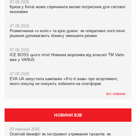
07.08.2026
07.08.2026
07.08.2026
Криза у Китаї може спричинити великі потрясіння для світової
Криза у Китаї може спричинити великі потрясіння для світової
Криза у Китаї може спричинити великі потрясіння для світової
економіки
економіки
економіки
07.08.2026
07.08.2026
07.08.2026
Розмитнення «з коліс» та крос-докінг: як оперативні логістичні
Розмитнення «з коліс» та крос-докінг: як оперативні логістичні
Kraft Heinz скоротила збиток у першому півріччі
рішення допомагають бізнесу зменшити ризики
рішення допомагають бізнесу зменшити ризики
07.08.2026
07.08.2026
07.08.2026
Продажі Hugo Boss впали на 9%
ICE BOSS цього літа! Новинка морозива від власної ТМ Varto
ICE BOSS цього літа! Новинка морозива від власної ТМ Varto
вже у VARUS
вже у VARUS
07.08.2026
Франція заборонила рекламні дзвінки без згоди клієнтів
07.08.2026
07.08.2026
EVA.UA запустила кампанію «Хто б знав» про асортимент,
EVA.UA запустила кампанію «Хто б знав» про асортимент,
якого покупці не очікують побачити на платформі
якого покупці не очікують побачити на платформі
всі новини
НОВИНИ B2B
03 березня 2026
Освітній бенефіт як інструмент утримання талантів: як