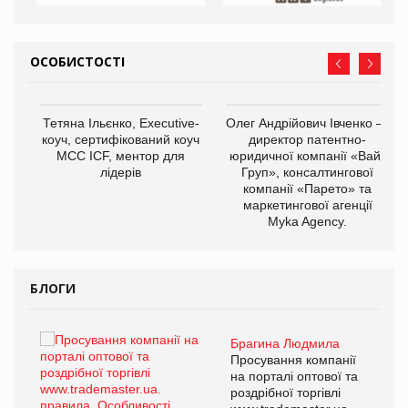
ОСОБИСТОСТІ
,
Тетяна Ільєнко, Executive-
Олег Андрійович Івченко —
ОВ
коуч, сертифікований коуч
директор патентно-
МСС ICF, ментор для
юридичної компанії «Вайз
лідерів
Груп», консалтингової
компанії «Парето» та
маркетингової агенції
Myka Agency.
БЛОГИ
Брагина Людмила
ї
Просування компанії
а
на порталі оптової та
роздрібної торгівлі