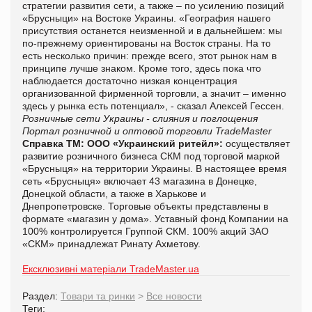
стратегии развития сети, а также – по усилению позиций
«Брусныци» на Востоке Украины. «География нашего
присутствия останется неизменной и в дальнейшем: мы
по-прежнему ориентированы на Восток страны. На то
есть несколько причин: прежде всего, этот рынок нам в
принципе лучше знаком. Кроме того, здесь пока что
наблюдается достаточно низкая концентрация
организованной фирменной торговли, а значит – именно
здесь у рынка есть потенциал», - сказал Алексей Гессен.
Розничные сети Украины - слияния и поглощения
Портал розничной и оптовой торговли TradeMaster
Справка ТМ:
ООО «Украинский ритейл»:
осуществляет
развитие розничного бизнеса СКМ под торговой маркой
«Брусныця» на территории Украины. В настоящее время
сеть «Брусныця» включает 43 магазина в Донецке,
Донецкой области, а также в Харькове и
Днепропетровске. Торговые объекты представлены в
формате «магазин у дома». Уставный фонд Компании на
100% контролируется Группой СКМ. 100% акций ЗАО
«СКМ» принадлежат Ринату Ахметову.
Ексклюзивні матеріали TradeMaster.ua
Раздел:
Товари та ринки
>
Все новости
Теги: