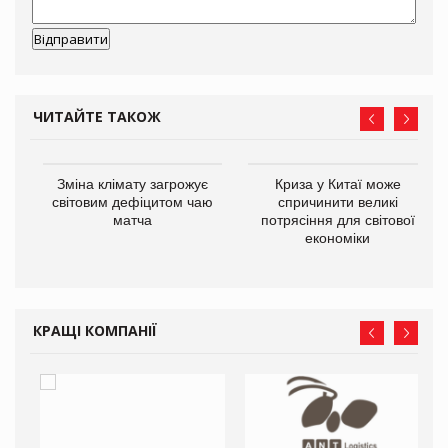
ЧИТАЙТЕ ТАКОЖ
Зміна клімату загрожує
Криза у Китаї може
ne
світовим дефіцитом чаю
спричинити великі
матча
потрясіння для світової
економіки
КРАЩІ КОМПАНІЇ