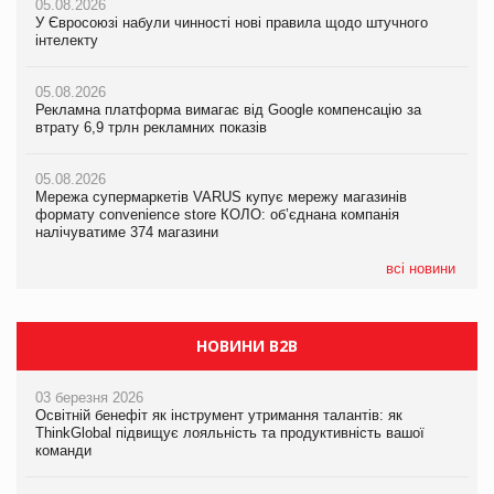
05.08.2026
05.08.2026
05.08.2026
У Євросоюзі набули чинності нові правила щодо штучного
У Євросоюзі набули чинності нові правила щодо штучного
У Євросоюзі набули чинності нові правила щодо штучного
інтелекту
інтелекту
інтелекту
05.08.2026
05.08.2026
05.08.2026
Рекламна платформа вимагає від Google компенсацію за
Рекламна платформа вимагає від Google компенсацію за
Рекламна платформа вимагає від Google компенсацію за
втрату 6,9 трлн рекламних показів
втрату 6,9 трлн рекламних показів
втрату 6,9 трлн рекламних показів
05.08.2026
05.08.2026
05.08.2026
Мережа супермаркетів VARUS купує мережу магазинів
Мережа супермаркетів VARUS купує мережу магазинів
Adidas витратила понад $1 млрд на маркетинг за квартал
формату convenience store КОЛО: об’єднана компанія
формату convenience store КОЛО: об’єднана компанія
налічуватиме 374 магазини
налічуватиме 374 магазини
всі новини
НОВИНИ B2B
03 березня 2026
Освітній бенефіт як інструмент утримання талантів: як
ThinkGlobal підвищує лояльність та продуктивність вашої
команди