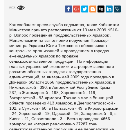
603
Как сообщает пресс-служба ведомства, также Кабинетом
Министров принято распоряжение от 13 мая 2009 N516-
р "Вопрос проведения продовольственных ярмарок".
Минэкономики на выполнение поручения Премьер-
министра Украины Юлии Тимошенко обеспечивает
контроль за организацией и проведением в городах
еженедельных ярмарок по продаже
сельскохозяйственной продукции. По информации
главных управлений экономики и агропромышленного
развития областных городских государственных
администраций, за январь-май 2009 года проведено в
Донецкой области 1866 продовольственных ярмарок, в
Николаевской - 390, в Автономной Республике Крым -
237, в Житомирской - 198, Харьковской - 119,
Закарпатской - 93 ярмарки. Только в мае в Винницкой
области проведено 413 ярмарок, в Днепропетровской -
102, в Сумской - 60, в Полтавской - 49, в Кировоградской
- 24, Херсонской - 19, Одесской - 16, Запорожской - 6, в
Киеве - 21, Севастополе - 3. Всего проведено 4666
ярмарок, на которых реализовано 27287 тонн
сельскохозяйственной продукции и ее переработки на