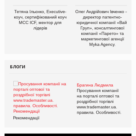
,
Тетяна Ільєнко, Executive-
Олег Андрійович Івченко —
ОВ
коуч, сертифікований коуч
директор патентно-
МСС ICF, ментор для
юридичної компанії «Вайз
лідерів
Груп», консалтингової
компанії «Парето» та
маркетингової агенції
Myka Agency.
БЛОГИ
Брагина Людмила
ї
Просування компанії
а
на порталі оптової та
роздрібної торгівлі
www.trademaster.ua.
і.
правила. Особливості.
Рекомендації
Ре