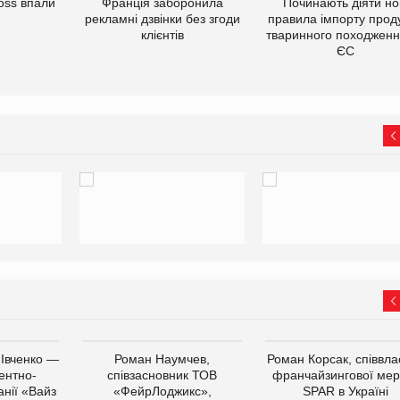
oss впали
Франція заборонила
Починають діяти но
рекламні дзвінки без згоди
правила імпорту проду
клієнтів
тваринного походженн
ЄС
 Івченко —
Роман Наумчев,
Роман Корсак, співвла
ентно-
співзасновник ТОВ
франчайзингової мер
нії «Вайз
«ФейрЛоджикс»,
SPAR в Україні