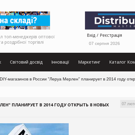
Вхід
Реєстрація
л топ-менеджерів оптової
та роздрібної торгівлі
07 серпня 2026
к
Світовий досвід
Інновації
Маркетинг
Каталог Ком
DIY-магазинов в России "Леруа Мерлен" планирует в 2014 году отк
07 лют
ЛЕН" ПЛАНИРУЕТ В 2014 ГОДУ ОТКРЫТЬ 8 НОВЫХ