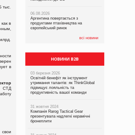
5 тыс.
06.08.2026
06.08.2026
06.08.2026
Аргентина повертається з
Аргентина повертається з
Аргентина повертається з
как в
продуктами птахівництва на
продуктами птахівництва на
продуктами птахівництва на
європейський ринок
європейський ринок
європейський ринок
нным,
всі новини
 млрд.
ности
НОВИНИ B2B
верен
ует в
03 березня 2026
Освітній бенефіт як інструмент
ектор
утримання талантів: як ThinkGlobal
підвищує лояльність та
. СТД
продуктивність вашої команди
аботу
31 жовтня 2024
Компанія Rarog Tactical Gear
презентувала надлегкі керамічні
бронеплити
 свои