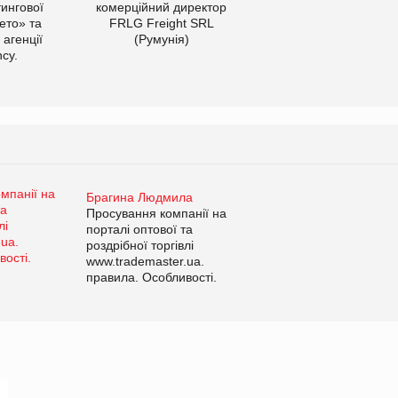
тингової
комерційний директор
ето» та
FRLG Freight SRL
 агенції
(Румунія)
cy.
Брагина Людмила
Просування компанії на
порталі оптової та
роздрібної торгівлі
www.trademaster.ua.
правила. Особливості.
Рекомендації