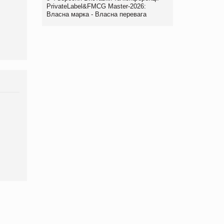
виробництва
PrivateLabel&FMCG Master-2026:
Власна марка - Власна перевага
Брагина Людмила
Просування компанії на
порталі оптової та
роздрібної торгівлі
www.trademaster.ua.
правила. Особливості.