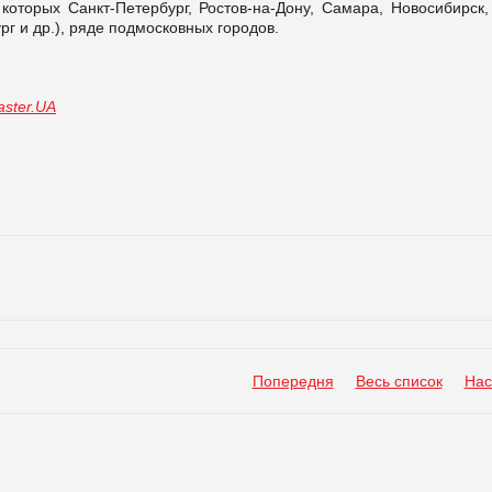
которых Санкт-Петербург, Ростов-на-Дону, Самара, Новосибирск,
рг и др.), ряде подмосковных городов.
ster.UA
Попередня
Весь список
Нас