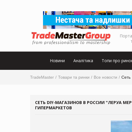
Порта
Новини
Аналітика
Топи про рино
TradeMaster
Товари та ринки
Все новости
Сеть 
СЕТЬ DIY-МАГАЗИНОВ В РОССИИ "ЛЕРУА МЕР
ГИПЕРМАРКЕТОВ