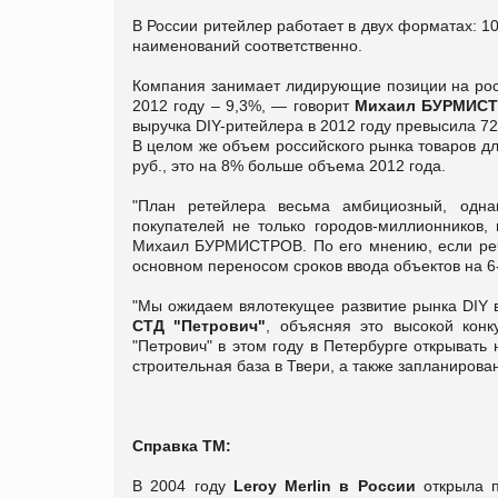
В России ритейлер работает в двух форматах: 10 
наименований соответственно.
Компания занимает лидирующие позиции на росс
2012 году – 9,3%, — говорит
Михаил БУРМИСТР
выручка DIY-ритейлера в 2012 году превысила 72 
В целом же объем российского рынка товаров дл
руб., это на 8% больше объема 2012 года.
"План ретейлера весьма амбициозный, однак
покупателей не только городов-миллионников,
Михаил БУРМИСТРОВ. По его мнению, если речь 
основном переносом сроков ввода объектов на 6
"Мы ожидаем вялотекущее развитие рынка DIY в
СТД "Петрович"
, объясняя это высокой конк
"Петрович" в этом году в Петербурге открыват
строительная база в Твери, а также запланиров
Справка ТМ:
В 2004 году
Leroy Merlin в России
открыла п