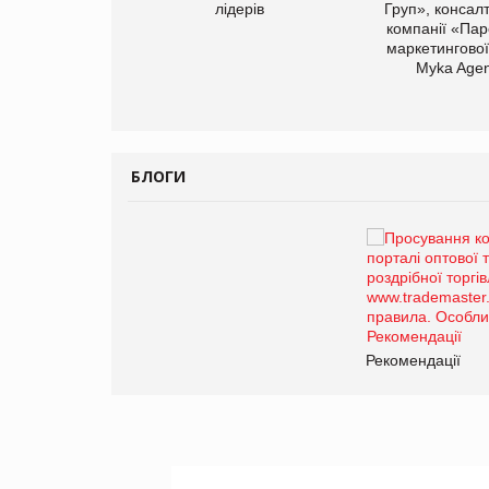
лідерів
Груп», консал
компанії «Пар
маркетингової
арас Ігорович,
Myka Agen
иробництва ТОВ
Герчак"
БЛОГИ
Брагина Людмила
Просування компанії на
порталі оптової та
роздрібної торгівлі
www.trademaster.ua.
правила. Особливості.
ії
Рекомендації