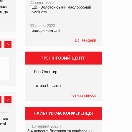
ві
Аргентина повертається з
ФАО прогнозує зростання
21 січня 2026
кції
продуктами птахівництва
світових цін на
ТДВ «Золотоніський маслоробний
я до
на європейський ринок
продовольство
комбінат»
03 липня 2023
Тендери компанії
Всі тендери
ТРЕНІНГОВИЙ ЦЕНТР
Яна Олентир
Тетяна Ільєнко
повний список
НАЙБЛИЖЧА КОНФЕРЕНЦІЯ
сник
Олексій Логачов-Михайлов
Яна Сараніна, директор
ежі
Файно маркет Директор
компанії «УкраМарин»
18 червня 2026 |
департаменту з
3-4 вересня Виставки та конференції