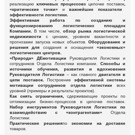
реализацию
ключевых процессов
в цепочке поставок
,
«критические точки»
и
важнейшие показатели
эффективности логистики.
Эффективная работа по созданию и
функционированию логистических площадок
Компании.
В том числе,
обзор рынка логистической
недвижимости
с ценами, уровнем вакантности и
прогнозами запуска новых объектов.
Оборудование и
решения для
создания и оснащения
«экономных»
логистических центров.
«Природа» ДЕмотивации
Руководителя Логистики и
сотрудников Отдела Логистики компании.
Способы и
источники обучения, развития и вдохновения
Руководителя Логистики
– как главного
двигателя в
цепи поставок.
Построение
эффективной системы
мотивации сотрудников отдела логистики
всех
уровней (примеры и результаты проектов).
Как снять ограничения,
сдерживающие проекты по
оптимизации бизнес-процессов в цепочке поставок.
Набор инструментов Руководителя Логистики по
взаимодействию с «контрагентами»
Отдела
Логистики.
Практические решения
по
экономии на доставке
товаров.