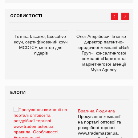
ОСОБИСТОСТІ
,
Тетяна Ільєнко, Executive-
Олег Андрійович Івченко —
ОВ
коуч, сертифікований коуч
директор патентно-
МСС ICF, ментор для
юридичної компанії «Вайз
лідерів
Груп», консалтингової
компанії «Парето» та
маркетингової агенції
Myka Agency.
БЛОГИ
Брагина Людмила
ї
Просування компанії
а
на порталі оптової та
роздрібної торгівлі
www.trademaster.ua.