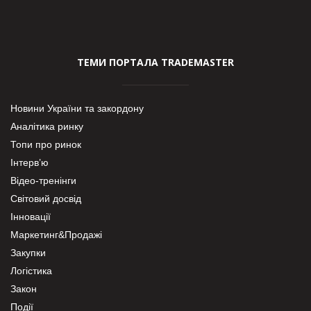
ТЕМИ ПОРТАЛА TRADEMASTER
Новини України та закордону
Аналітика ринку
Топи про ринок
Інтерв’ю
Відео-тренінги
Світовий досвід
Інновації
Маркетинг&Продажі
Закупки
Логістика
Закон
Події