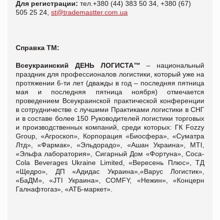
Для регистрации:
тел.+380 (44) 383 50 34, +380 (67)
505 25 24,
st@trademastter.com.ua
Справка ТМ:
Всеукраинский
ДЕНЬ ЛОГИСТА™
– национальный
праздник для профессионалов логистики, который уже на
протяжении 6-ти лет (дважды в год – последняя пятница
мая и последняя пятница ноября) отмечается
проведением Всеукраинской практической конференции
в сотрудничестве с лучшими Практиками логистики в СНГ
и в составе более 150 Руководителей логистики торговых
и производственных компаний, среди которых: ГК Fozzy
Group, «Агроскоп», Корпорация «Биосфера», «Суматра
Лтд», «Фармак», «Эльдорадо», «Ашан Украина», MTI,
«Эльфа лаборатория», Сигарный Дом «Фортуна», Coca-
Cola Beverages Ukraine Limited, «Вересень Плюс», ТД
«Щедро», ДП «Адидас Украина»,«Варус Логистик»,
«БаДМ», «JTI Украина», COMFY, «Нежин», «Концерн
Галнафтогаз», «АТБ-маркет».