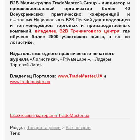
В2В Медиа-группа TradeMaster® Group -
инициатор и
профессиональный организатор более 40
Всеукраинских практических конференций и
ежегодных Национальных В2В-Премий
для владельцев
и топ-менеджеров торговых и производственных
компаний,
владелец В2В Тренингового центра
, где
обучено более 2500 участников рынка, в т.ч. по
логистике.
Издатель ежегодного практического печатного
журнала «Логистика»,
«PrivateLabel», «Лидеры
Торговой Лиги».
Владелец Порталов:
www.TradeMaster.UA
и
www.trademaster.ua
.
Ексклюзивні матеріали TradeMaster.ua
Раздел:
Товари та ринки
>
Все новости
Теги: