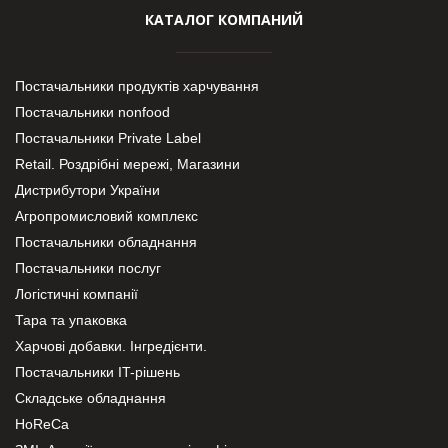
КАТАЛОГ КОМПАНИЙ
Постачальники продуктів харчування
Постачальники nonfood
Постачальники Private Label
Retail. Роздрібні мережі, Магазини
Дистрибутори України
Агропромисловий комплекс
Постачальники обладнання
Постачальники послуг
Логістичні компанії
Тара та упаковка
Харчові добавки. Інгредієнти.
Постачальники IT-рішень
Складське обладнання
HoReCa