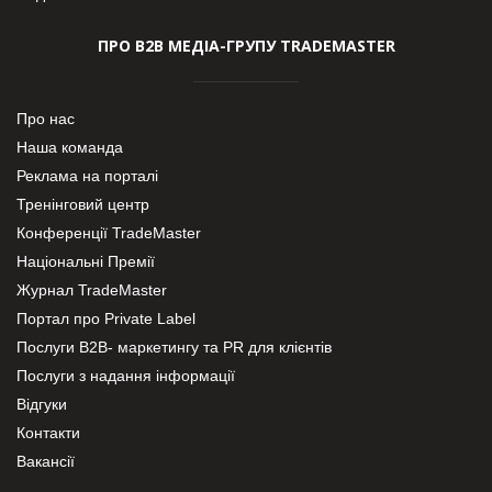
ПРО В2В МЕДІА-ГРУПУ TRADEMASTER
Про нас
Наша команда
Реклама на порталі
Тренінговий центр
Конференції TradeMaster
Національні Премії
Журнал TradeMaster
Портал про Private Label
Послуги В2В- маркетингу та PR для клієнтів
Послуги з надання інформації
Відгуки
Контакти
Вакансії