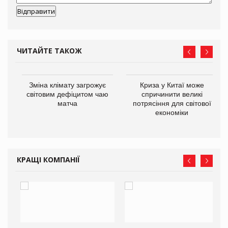
ЧИТАЙТЕ ТАКОЖ
Зміна клімату загрожує
Криза у Китаї може
ne
світовим дефіцитом чаю
спричинити великі
матча
потрясіння для світової
економіки
КРАЩІ КОМПАНІЇ