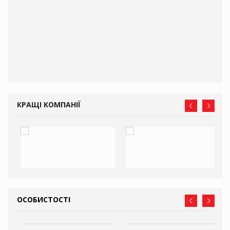
ам
іше
КРАЩІ КОМПАНІЇ
ОСОБИСТОСТІ