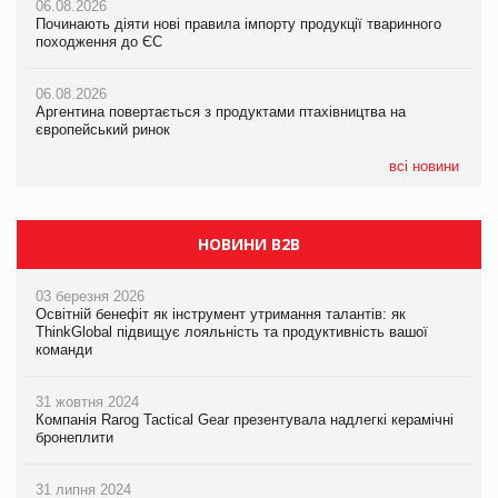
06.08.2026
06.08.2026
06.08.2026
Починають діяти нові правила імпорту продукції тваринного
Починають діяти нові правила імпорту продукції тваринного
Починають діяти нові правила імпорту продукції тваринного
походження до ЄС
походження до ЄС
походження до ЄС
06.08.2026
06.08.2026
06.08.2026
Аргентина повертається з продуктами птахівництва на
Аргентина повертається з продуктами птахівництва на
Аргентина повертається з продуктами птахівництва на
європейський ринок
європейський ринок
європейський ринок
всі новини
НОВИНИ B2B
03 березня 2026
Освітній бенефіт як інструмент утримання талантів: як
ThinkGlobal підвищує лояльність та продуктивність вашої
команди
31 жовтня 2024
Компанія Rarog Tactical Gear презентувала надлегкі керамічні
бронеплити
31 липня 2024