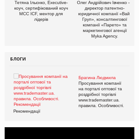
,
Тетяна Ільєнко, Executive-
Олег Андрійович Івченко —
ОВ
коуч, сертифікований коуч
директор патентно-
МСС ICF, ментор для
юридичної компанії «Вайз
лідерів
Груп», консалтингової
компанії «Парето» та
маркетингової агенції
Myka Agency.
БЛОГИ
Брагина Людмила
ї
Просування компанії
а
на порталі оптової та
роздрібної торгівлі
www.trademaster.ua.
і.
правила. Особливості.
Рекомендації
Ре