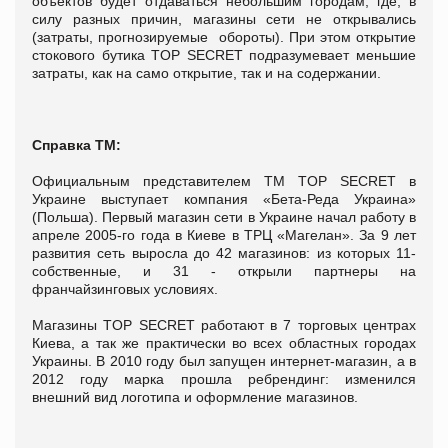
объектов будет отдаваться небольшим городам, где, в
силу разных причин, магазины сети не открывались
(затраты, прогнозируемые обороты). При этом открытие
стокового бутика TOP SECRET подразумевает меньшие
затраты, как на само открытие, так и на содержании.
Справка ТМ:
Официальным представителем ТМ TOP SECRET в
Украине выступает компания «Бета-Реда Украина»
(Польша). Первый магазин сети в Украине начал работу в
апреле 2005-го года в Киеве в ТРЦ «Магелан». За 9 лет
развития сеть выросла до 42 магазинов: из которых 11-
собственные, и 31 - открыли партнеры на
франчайзинговых условиях.
Магазины TOP SECRET работают в 7 торговых центрах
Киева, а так же практически во всех областных городах
Украины. В 2010 году был запущен интернет-магазин, а в
2012 году марка прошла ребрендинг: изменился
внешний вид логотипа и оформление магазинов.