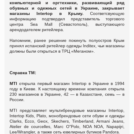
компьютерной и оргтехники, развивающий ряд
обувных и одежных сетей в Украине, закрывает
магазины Intertop в Крыму.
Соответсвующую
информацию подтвердил представитель торгового
центра Sea Mall (Севастополь), выступающего
арендодателем ритейлера.
Напомним, ранее решение покинуть полуостров Крым
принял испанский ритейлер одежды Inditex, чьи магазины
должны были открыться в ТРЦ «Меганом».
Справка ТМ:
MTI
открыла первый магазин Intertop в Украине в 1994
году в Киеве. К настоящему времени компания открыла
230 магазинов в Украине, 42 — в Казахстане, семь — в
России.
MTI представляет мультибрендовые магазины Intertop,
Intertop Kids, Plato, монобрендовые сети обуви и одежды
Clarks, Ecco, Geox, Skechers, Timberland, Armani Jeans,
Atelier de courcelles, Marc O"Polo, NOA NOA, Napapijri,
Lee/Wrangler, а также сеть ювелирных бутиков Pandora.