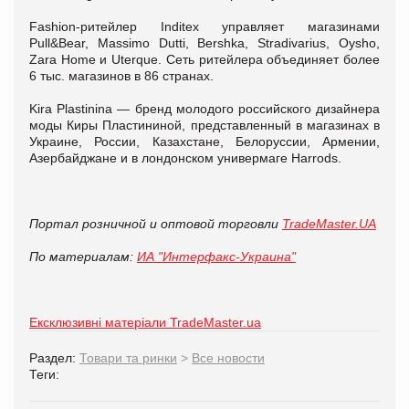
Fashion-ритейлер Inditex управляет магазинами
Pull&Bear, Massimo Dutti, Bershka, Stradivarius, Oysho,
Zara Home и Uterque. Сеть ритейлера объединяет более
6 тыс. магазинов в 86 странах.
Kira Plastinina — бренд молодого российского дизайнера
моды Киры Пластининой, представленный в магазинах в
Украине, России, Казахстане, Белоруссии, Армении,
Азербайджане и в лондонском универмаге Harrods.
Портал розничной и оптовой торговли
TradeMaster.UA
По материалам:
ИА "Интерфакс-Украина"
Ексклюзивні матеріали TradeMaster.ua
Раздел:
Товари та ринки
>
Все новости
Теги: