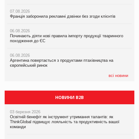
07.08.2026
07.08.2026
07.08.2026
Франція заборонила рекламні дзвінки без згоди клієнтів
Франція заборонила рекламні дзвінки без згоди клієнтів
Франція заборонила рекламні дзвінки без згоди клієнтів
06.08.2026
06.08.2026
06.08.2026
Починають діяти нові правила імпорту продукції тваринного
Починають діяти нові правила імпорту продукції тваринного
Починають діяти нові правила імпорту продукції тваринного
походження до ЄС
походження до ЄС
походження до ЄС
06.08.2026
06.08.2026
06.08.2026
Аргентина повертається з продуктами птахівництва на
Аргентина повертається з продуктами птахівництва на
Аргентина повертається з продуктами птахівництва на
європейський ринок
європейський ринок
європейський ринок
всі новини
НОВИНИ B2B
03 березня 2026
Освітній бенефіт як інструмент утримання талантів: як
ThinkGlobal підвищує лояльність та продуктивність вашої
команди