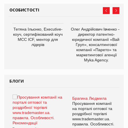
ОСОБИСТОСТІ
,
Тетяна Ільєнко, Executive-
Олег Андрійович Івченко —
ОВ
коуч, сертифікований коуч
директор патентно-
МСС ICF, ментор для
юридичної компанії «Вайз
лідерів
Груп», консалтингової
компанії «Парето» та
маркетингової агенції
Myka Agency.
БЛОГИ
Брагина Людмила
ї
Просування компанії
а
на порталі оптової та
роздрібної торгівлі
www.trademaster.ua.
і.
правила. Особливості.