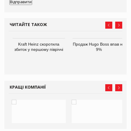
ЧИТАЙТЕ ТАКОЖ
ам
Kraft Heinz скоротила
Продаж Hugo Boss впав на
іше
збиток у першому півріччі
9%
КРАЩІ КОМПАНІЇ