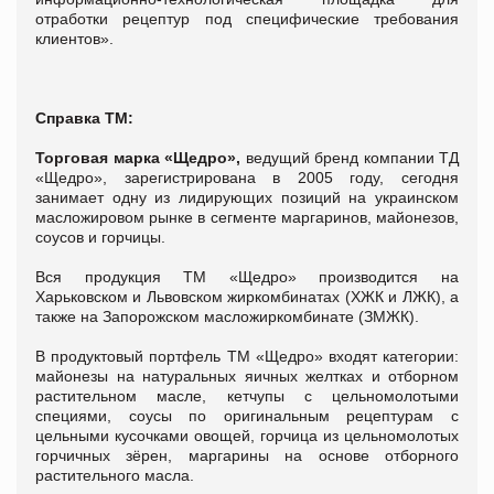
отработки рецептур под специфические требования
клиентов».
Справка ТМ:
Торговая марка «Щедро»,
ведущий бренд компании ТД
«Щедро», зарегистрирована в 2005 году, сегодня
занимает одну из лидирующих позиций на украинском
масложировом рынке в сегменте маргаринов, майонезов,
соусов и горчицы.
Вся продукция ТМ «Щедро» производится на
Харьковском и Львовском жиркомбинатах (ХЖК и ЛЖК), а
также на Запорожском масложиркомбинате (ЗМЖК).
В продуктовый портфель TM «Щедро» входят категории:
майонезы на натуральных яичных желтках и отборном
растительном масле, кетчупы с цельномолотыми
специями, соусы по оригинальным рецептурам с
цельными кусочками овощей, горчица из цельномолотых
горчичных зёрен, маргарины на основе отборного
растительного масла.