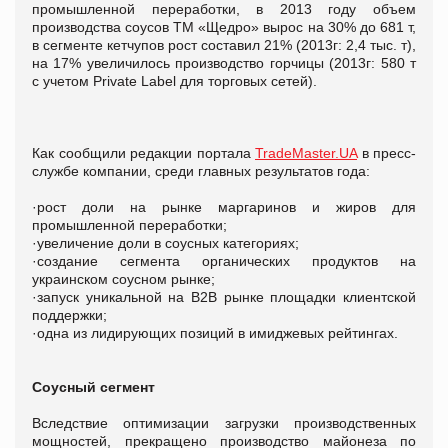
промышленной переработки, в 2013 году объем
производства соусов ТМ «Щедро» вырос на 30% до 681 т,
в сегменте кетчупов рост составил 21% (2013г: 2,4 тыс. т),
на 17% увеличилось производство горчицы (2013г: 580 т
с учетом Private Label для торговых сетей).
Как сообщили редакции портала
TradeMaster.UA
в пресс-
службе компании, среди главных результатов года:
·рост доли на рынке маргаринов и жиров для
промышленной переработки;
·увеличение доли в соусных категориях;
·создание сегмента органических продуктов на
украинском соусном рынке;
·запуск уникальной на B2B рынке площадки клиентской
поддержки;
·одна из лидирующих позиций в имиджевых рейтингах.
Соусный сегмент
Вследствие оптимизации загрузки производственных
мощностей, прекращено производство майонеза по