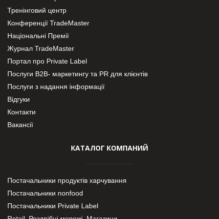
Тренінговий центр
Конференції TradeMaster
Національні Премії
Журнал TradeMaster
Портал про Private Label
Послуги В2В- маркетингу та PR для клієнтів
Послуги з надання інформації
Відгуки
Контакти
Вакансії
КАТАЛОГ КОМПАНИЙ
Постачальники продуктів харчування
Постачальники nonfood
Постачальники Private Label
Retail. Роздрібні мережі, Магазини