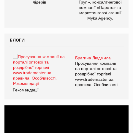
лідерів
Груп», консалтингової
компанії «Парето» та
маркетингової агенції
Myka Agency.
БЛОГИ
Брагина Людмила
ї
Просування компанії
а
на порталі оптової та
роздрібної торгівлі
www.trademaster.ua.
і.
правила. Особливості.
Рекомендації
Ре