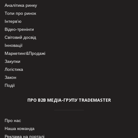
Аналітика ринку
Топи про ринок
Інтерв’ю
Відео-тренінги
Світовий досвід
Інновації
Маркетинг&Продажі
Закупки
Логістика
Закон
Події
ПРО В2В МЕДІА-ГРУПУ TRADEMASTER
Про нас
Наша команда
Реклама на порталі