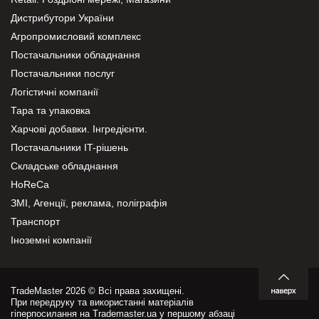
Дистрибутори України
Агропромисловий комплекс
Постачальники обладнання
Постачальники послуг
Логістичні компанії
Тара та упаковка
Харчові добавки. Інгредієнти.
Постачальники IT-рішень
Складське обладнання
HoReCa
ЗМІ, Агенції, реклама, поліграфія
Транспорт
Іноземні компанії
TradeMaster 2026 © Всі права захищені.
При передруку та використанні матеріалів
гіперпосилання на Trademaster.ua у першому абзаці