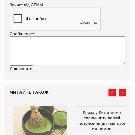
Захист від СПАМ
Сообщение
*
ЧИТАЙТЕ ТАКОЖ
Криза у Китаї може
ne
спричинити великі
потрясіння для світової
економіки