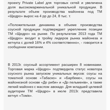
проекту Private Label для торговых сетей и увеличена
доля высокомаржинальной уникальной продукции. В
результате объем производства майонеза под ТМ
«Щедро» вырос на 4 pр до 24, 8 тыс. т.
«Положительная динамика в объеме производства
соусной продукции подтверждает укрепление позиции
ТМ «Щедро» на рынке. По результатам 2013 года ТМ
«Щедро» входит в тройку лидеров рынка майонеза и
кетчупа с долей 16% и 4% соответственно», - говорится в
сообщении компании.
В 2013г. соусный ассортимент расширен 8 новинками.
Торговая марка «Щедро» подтвердила статус новатора
соусного рынка запуском уникальных вкусов: соусы на
томатной основе «Табаско» и «Барбекю», соусы на
майонезной основе «До риби» и «До пельменів», а также
легкий майонез с маслом авокадо. Для младшей целевой
аудитории ТМ «Щедро» в июле 2013г. представила
кетчуп «Томік».