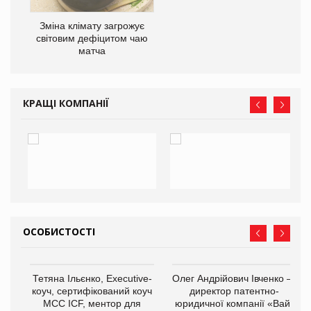
Зміна клімату загрожує
світовим дефіцитом чаю
матча
КРАЩІ КОМПАНІЇ
ОСОБИСТОСТІ
,
Тетяна Ільєнко, Executive-
Олег Андрійович Івченко —
ОВ
коуч, сертифікований коуч
директор патентно-
МСС ICF, ментор для
юридичної компанії «Вайз