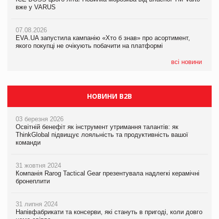
вже у VARUS
вже у VARUS
07.08.2026
Франція заборонила рекламні дзвінки без згоди клієнтів
07.08.2026
07.08.2026
EVA.UA запустила кампанію «Хто б знав» про асортимент,
EVA.UA запустила кампанію «Хто б знав» про асортимент,
якого покупці не очікують побачити на платформі
якого покупці не очікують побачити на платформі
всі новини
НОВИНИ B2B
03 березня 2026
Освітній бенефіт як інструмент утримання талантів: як
ThinkGlobal підвищує лояльність та продуктивність вашої
команди
31 жовтня 2024
Компанія Rarog Tactical Gear презентувала надлегкі керамічні
бронеплити
31 липня 2024
Напівфабрикати та консерви, які стануть в пригоді, коли довго