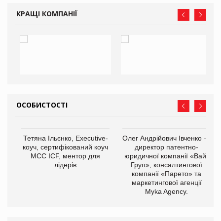
КРАЩІ КОМПАНІЇ
ОСОБИСТОСТІ
,
Тетяна Ільєнко, Executive-
Олег Андрійович Івченко —
ОВ
коуч, сертифікований коуч
директор патентно-
МСС ICF, ментор для
юридичної компанії «Вайз
лідерів
Груп», консалтингової
компанії «Парето» та
маркетингової агенції
Myka Agency.