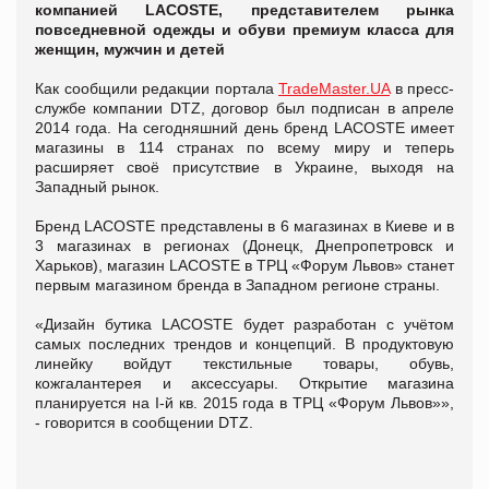
компанией LACOSTE, представителем рынка
повседневной одежды и обуви премиум класса для
женщин, мужчин и детей
Как сообщили редакции портала
TradeMaster.UA
в пресс-
службе компании DTZ, договор был подписан в апреле
2014 года. На сегодняшний день бренд LACOSTE имеет
магазины в 114 странах по всему миру и теперь
расширяет своё присутствие в Украине, выходя на
Западный рынок.
Бренд LACOSTE представлены в 6 магазинах в Киеве и в
3 магазинах в регионах (Донецк, Днепропетровск и
Харьков), магазин LACOSTE в ТРЦ «Форум Львов» станет
первым магазином бренда в Западном регионе страны.
«Дизайн бутика LACOSTE будет разработан с учётом
самых последних трендов и концепций. В продуктовую
линейку войдут текстильные товары, обувь,
кожгалантерея и аксессуары. Открытие магазина
планируется на І-й кв. 2015 года в ТРЦ «Форум Львов»»,
- говорится в сообщении DTZ.