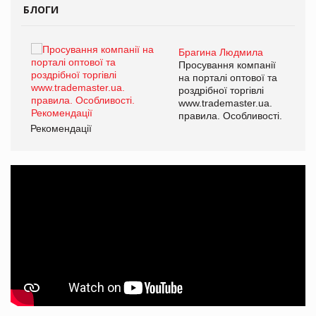
БЛОГИ
Брагина Людмила
ї
Просування компанії
а
на порталі оптової та
роздрібної торгівлі
www.trademaster.ua.
і.
правила. Особливості.
Рекомендації
Ре