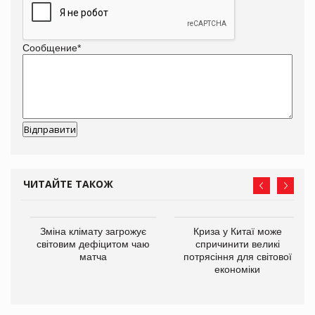
Сообщение
*
ЧИТАЙТЕ ТАКОЖ
Зміна клімату загрожує
Криза у Китаї може
ne
світовим дефіцитом чаю
спричинити великі
матча
потрясіння для світової
економіки