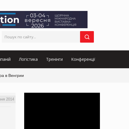
паній
Логістика
Тренінги
Конференції
ра в Венгрии
вня 2014