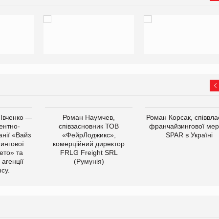
 Івченко —
Роман Наумчев,
Роман Корсак, співвла
ентно-
співзасновник ТОВ
франчайзингової мер
нії «Вайз
«ФейрЛоджикс»,
SPAR в Україні
тингової
комерційний директор
ето» та
FRLG Freight SRL
 агенції
(Румунія)
cy.