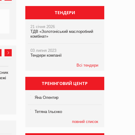
ТЕНДЕРИ
21 січня 2026
ТДВ «Золотоніський маслоробний
комбінат»
03 липня 2023
Тендери компанії
Всі тендери
сник
Олексій Логачов-Михайлов
Яна Сараніна, директор
ежі
Файно маркет Директор
компанії «УкраМарин»
ТРЕНІНГОВИЙ ЦЕНТР
департаменту з
виробництва
Яна Олентир
Тетяна Ільєнко
повний список