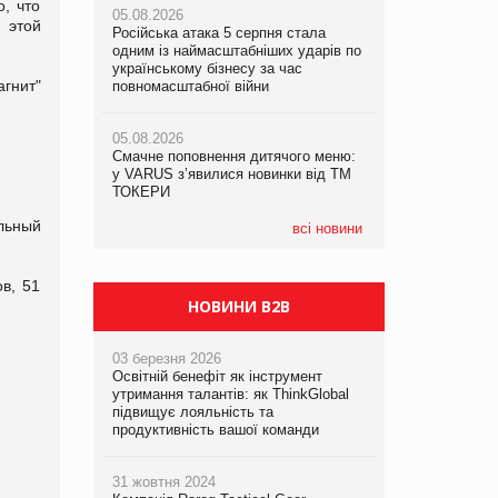
, что
05.08.2026
05.08.2026
рекламі екологічних продуктів
 этой
Російська атака 5 серпня стала
Російська атака 5 серпня стала
одним із наймасштабніших ударів по
одним із наймасштабніших ударів по
05.08.2026
українському бізнесу за час
українському бізнесу за час
агнит"
AstraZeneca обговорює найбільшу
повномасштабної війни
повномасштабної війни
угоду десятиліття
05.08.2026
05.08.2026
Смачне поповнення дитячого меню:
Смачне поповнення дитячого меню:
у VARUS з’явилися новинки від ТМ
у VARUS з’явилися новинки від ТМ
ТОКЕРИ
ТОКЕРИ
льный
всі новини
в, 51
НОВИНИ B2B
03 березня 2026
Освітній бенефіт як інструмент
утримання талантів: як ThinkGlobal
підвищує лояльність та
продуктивність вашої команди
31 жовтня 2024