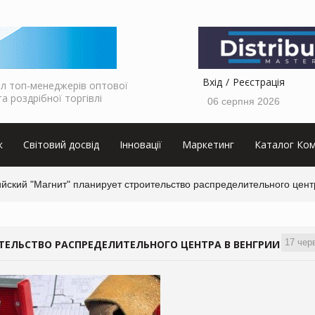
Вхід
Реєстрація
л топ-менеджерів оптової
та роздрібної торгівлі
06 серпня 2026
к
Світовий досвід
Інновації
Маркетинг
Каталог Ком
йский "Магнит" планирует строительство распределительного цент
17 чер
ТЕЛЬСТВО РАСПРЕДЕЛИТЕЛЬНОГО ЦЕНТРА В ВЕНГРИИ