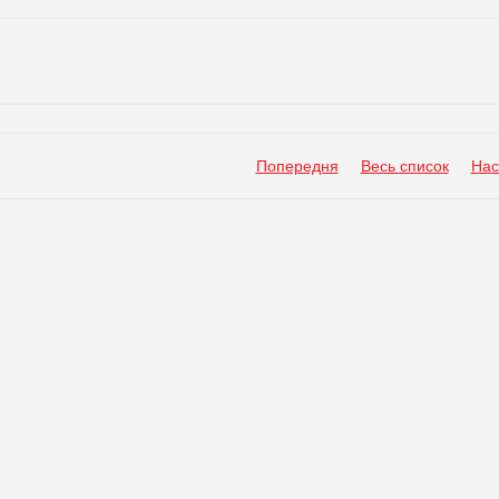
Попередня
Весь список
Нас