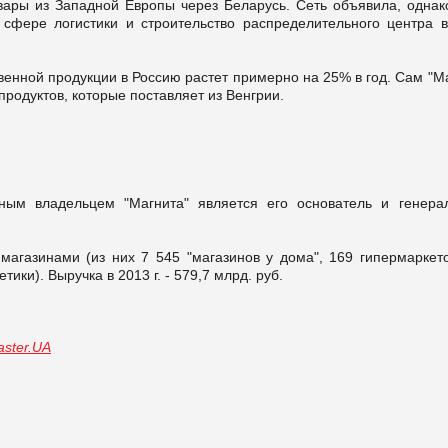
вары из Западной Европы через Беларусь. Сеть объявила, однако
 сфере логистики и строительство распределительного центра в
венной продукции в Россию растет примерно на 25% в год. Сам "М
продуктов, которые поставляет из Венгрии.
ным владельцем "Магнита" является его основатель и генера
магазинами (из них 7 545 "магазинов у дома", 169 гипермаркето
ики). Выручка в 2013 г. - 579,7 млрд. руб.
ster.UA