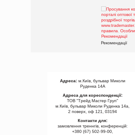
Брагина Людмила
Просування компанії на
порталі оптової та
роздрібної торгівлі
www.trademaster.ua.
правила. Особливості.
ії
Рекомендації
Адреса:
м.Київ, бульвар Миколи
Руденка 14А
Адреса для кореспонденції:
ТОВ "Tрейд Мастер Груп"
м.Київ, бульвар Миколи Руденка 14а,
2 поверх, оф 121, 03194
Контакти для:
замовлення треннгів, конференцій:
+380 (67) 502-99-00,