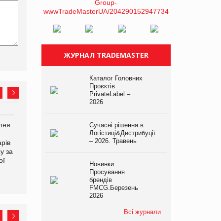
ЖУРНАЛ TRADEMASTER
Каталог Головних
Проєктів
PrivateLabel –
2026
рпня
Смачне поповнення
Сергій Лісунов про
Сучасні рішення в
Логістиці&Дистрибуції
дитячого меню: у VARUS
заморожені хлібобулочні
– 2026. Травень
рів
з’явилися новинки від ТМ
вироби на
у за
ТОКЕРИ
PrivateLabel&FMCG Master
ої
2026
Новинки.
Просування
брендів
FMCG.Березень
2026
Всі журнали