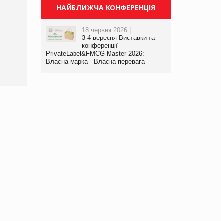
НАЙБЛИЖЧА КОНФЕРЕНЦІЯ
Брагина Людмила
Просування компанії на
18 червня 2026 |
порталі оптової та
3-4 вересня Виставки та
роздрібної торгівлі
конференції
www.trademaster.ua.
PrivateLabel&FMCG Master-2026:
правила. Особливості.
Власна марка - Власна перевага