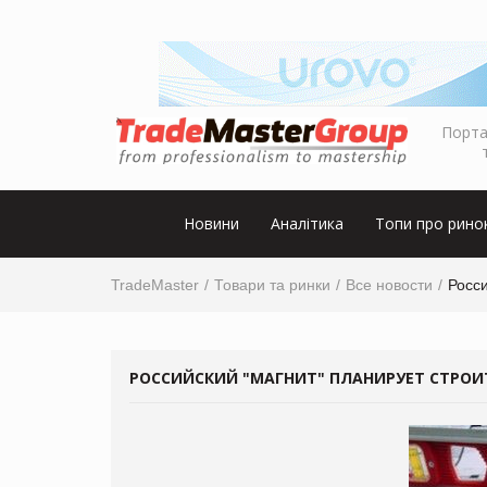
Порта
Новини
Аналітика
Топи про рино
TradeMaster
Товари та ринки
Все новости
Росси
РОССИЙСКИЙ "МАГНИТ" ПЛАНИРУЕТ СТРОИ