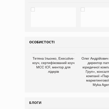
ОСОБИСТОСТІ
арас Ігорович,
Тетяна Ільєнко, Executive-
Олег Андрійович
иробництва ТОВ
коуч, сертифікований коуч
директор пат
Герчак"
МСС ICF, ментор для
юридичної компа
лідерів
Груп», консал
компанії «Пар
маркетингової
Myka Agen
БЛОГИ