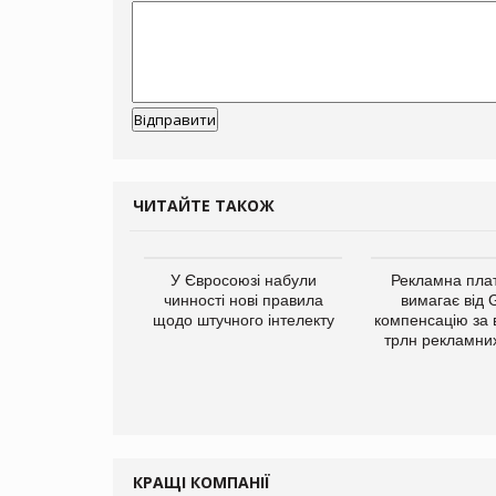
ЧИТАЙТЕ ТАКОЖ
у Зеландію
У Євросоюзі набули
Рекламна пл
22,1% світового
чинності нові правила
вимагає від 
ту молочної
щодо штучного інтелекту
компенсацію за 
одукції
трлн рекламних
КРАЩІ КОМПАНІЇ