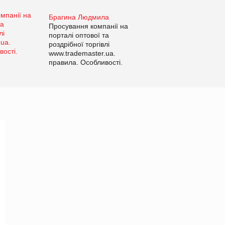
Брагина Людмила
Просування компанії на
порталі оптової та
роздрібної торгівлі
www.trademaster.ua.
правила. Особливості.
Рекомендації