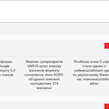
атформа
Мережа супермаркетів
Російська атака 5 се
Google
VARUS купує мережу
стала одним із
втрату 6,9
магазинів формату
наймасштабніших уда
 показів
convenience store КОЛО:
по українському бізнес
об’єднана компанія
час повномасштабн
налічуватиме 374
війни
магазини