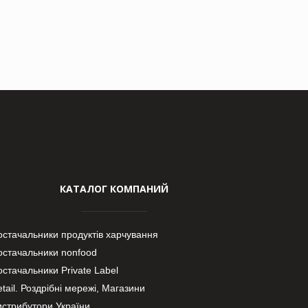
КАТАЛОГ КОМПАНИЙ
остачальники продуктів харчування
остачальники nonfood
стачальники Private Label
tail. Роздрібні мережі, Магазини
истрибутори України