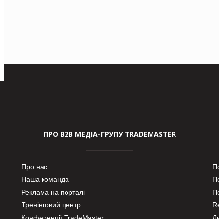
ПРО В2В МЕДІА-ГРУПУ TRADEMASTER
Про нас
П
Наша команда
П
Реклама на порталі
По
Тренінговий центр
Re
Конференції TradeMaster
Д