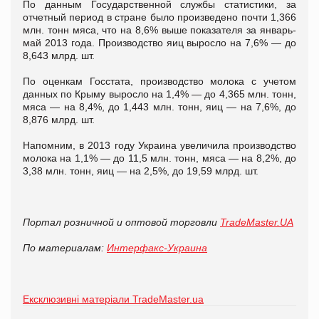
По данным Государственной службы статистики, за
отчетный период в стране было произведено почти 1,366
млн. тонн мяса, что на 8,6% выше показателя за январь-
май 2013 года. Производство яиц выросло на 7,6% — до
8,643 млрд. шт.
По оценкам Госстата, производство молока с учетом
данных по Крыму выросло на 1,4% — до 4,365 млн. тонн,
мяса — на 8,4%, до 1,443 млн. тонн, яиц — на 7,6%, до
8,876 млрд. шт.
Напомним, в 2013 году Украина увеличила производство
молока на 1,1% — до 11,5 млн. тонн, мяса — на 8,2%, до
3,38 млн. тонн, яиц — на 2,5%, до 19,59 млрд. шт.
Портал розничной и оптовой торговли
TradeMaster.UA
По материалам:
Интерфакс-Украина
Ексклюзивні матеріали TradeMaster.ua