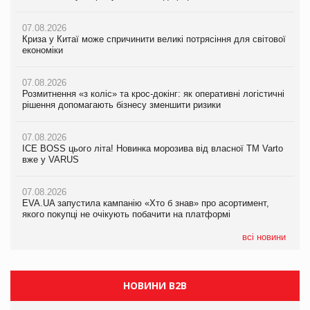
07.08.2026
07.08.2026
07.08.2026
Криза у Китаї може спричинити великі потрясіння для світової
Криза у Китаї може спричинити великі потрясіння для світової
Криза у Китаї може спричинити великі потрясіння для світової
економіки
економіки
економіки
07.08.2026
07.08.2026
07.08.2026
Розмитнення «з коліс» та крос-докінг: як оперативні логістичні
Розмитнення «з коліс» та крос-докінг: як оперативні логістичні
Kraft Heinz скоротила збиток у першому півріччі
рішення допомагають бізнесу зменшити ризики
рішення допомагають бізнесу зменшити ризики
07.08.2026
07.08.2026
07.08.2026
Продажі Hugo Boss впали на 9%
ICE BOSS цього літа! Новинка морозива від власної ТМ Varto
ICE BOSS цього літа! Новинка морозива від власної ТМ Varto
вже у VARUS
вже у VARUS
07.08.2026
Франція заборонила рекламні дзвінки без згоди клієнтів
07.08.2026
07.08.2026
EVA.UA запустила кампанію «Хто б знав» про асортимент,
EVA.UA запустила кампанію «Хто б знав» про асортимент,
якого покупці не очікують побачити на платформі
якого покупці не очікують побачити на платформі
всі новини
НОВИНИ B2B