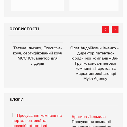
ОСОБИСТОСТІ
,
Тетяна Ільєнко, Executive-
Олег Андрійович Івченко —
ОВ
коуч, сертифікований коуч
директор патентно-
МСС ICF, ментор для
юридичної компанії «Вайз
лідерів
Груп», консалтингової
компанії «Парето» та
маркетингової агенції
Myka Agency.
БЛОГИ
Брагина Людмила
ї
Просування компанії
а
на порталі оптової та