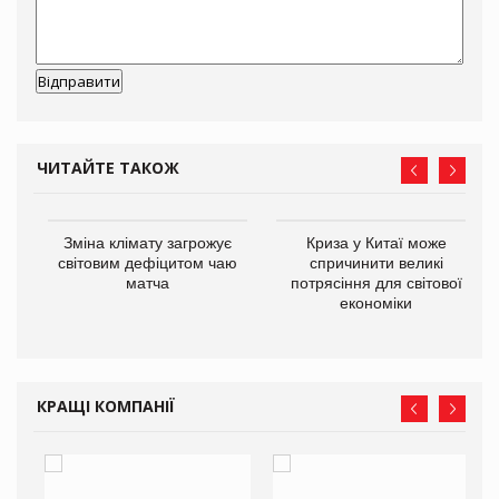
ЧИТАЙТЕ ТАКОЖ
Зміна клімату загрожує
Криза у Китаї може
ne
світовим дефіцитом чаю
спричинити великі
матча
потрясіння для світової
економіки
КРАЩІ КОМПАНІЇ