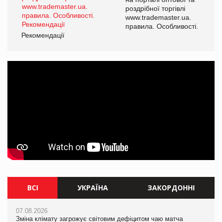
роздрібної торгівлі
www.trademaster.ua.
і.
правила. Особливості.
Рекомендації
Ре
ВСІ
УКРАЇНА
ЗАКОРДОННІ
07.08.2026
07.08.2026
07.08.2026
Зміна клімату загрожує світовим дефіцитом чаю матча
Зміна клімату загрожує світовим дефіцитом чаю матча
Зміна клімату загрожує світовим дефіцитом чаю матча