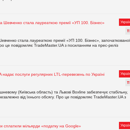
Украї
 Шевченко стала лауреаткою премії «УП 100. Бізнес»
Т
евченко стала лауреаткою премії «УП 100. Бізнес», започатковано
ро це повідомляє TradeMaster.UA з посиланням на прес-реліз
Украї
A надає послуги регулярних LTL-перевезень по Україні
Т
невому (Київська область) та Львові Boxline забезпечує стабільну,
езалежно від їхнього обсягу. Про це повідомляє TradeMaster.UA з
Украї
ти сплатили мільярди «податку на Google»