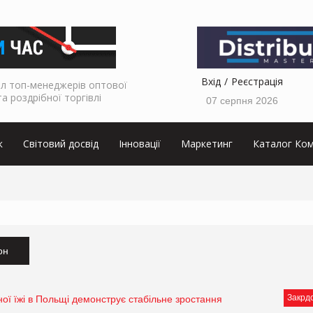
Вхід
Реєстрація
л топ-менеджерів оптової
та роздрібної торгівлі
07 серпня 2026
к
Світовий досвід
Інновації
Маркетинг
Каталог Ком
он
Закрд
ної їжі в Польщі демонструє стабільне зростання