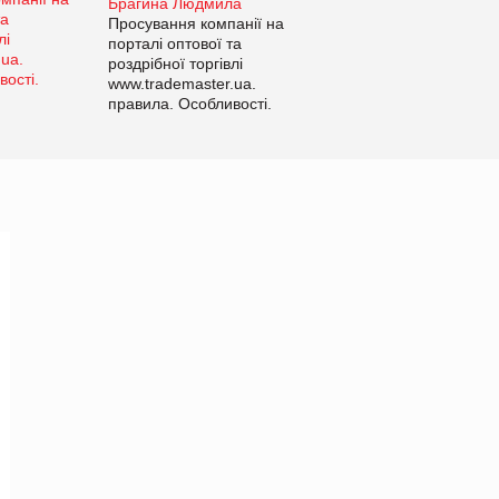
Брагина Людмила
Просування компанії на
порталі оптової та
роздрібної торгівлі
www.trademaster.ua.
правила. Особливості.
Рекомендації