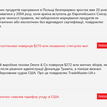
них продуктів харчування в Польщі безперервно зростає вже 20 рокі
виватися у 2004 році, коли країна вступила до Європейського Союзу
ули чинності правила, які забороняли маркування продуктів як
ганічних або екологічних без відповідної сертифікації, повідомляє
a.
Закрд
госптехніки повернув $270 млн незаконно стягнутих мит
 виробник техніки Deere & Co повернув $272 млн митних зборів, як
 після рішення адміністрації Дональда Трампа, а пізніше визнані
Верховним судом США. Про це повідомляє TradeMaster.UA з
Закрд
аточно схвалив тарифну угоду зі США