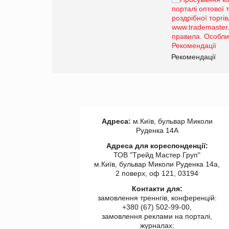
Брагина Людмила
Просування компанії на
порталі оптової та
роздрібної торгівлі
www.trademaster.ua.
правила. Особливості.
ії
Рекомендації
Адреса:
м.Київ, бульвар Миколи
Руденка 14А
Адреса для кореспонденції:
ТОВ "Tрейд Мастер Груп"
м.Київ, бульвар Миколи Руденка 14а,
2 поверх, оф 121, 03194
Контакти для:
замовлення треннгів, конференцій:
+380 (67) 502-99-00,
замовлення реклами на порталі,
журналах: