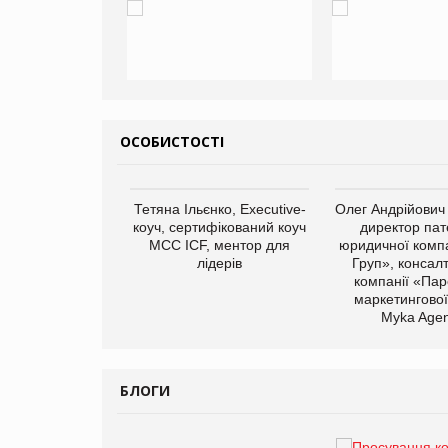
ОСОБИСТОСТІ
арас Ігорович,
Тетяна Ільєнко, Executive-
Олег Андрійович
иробництва ТОВ
коуч, сертифікований коуч
директор пат
Герчак"
МСС ICF, ментор для
юридичної компа
лідерів
Груп», консал
компанії «Пар
маркетингової
Myka Agen
БЛОГИ