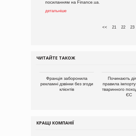
посиланням на Finance.ua.
детальніше
<<
21
22
23
ЧИТАЙТЕ ТАКОЖ
а платформа
Франція заборонила
Починають дія
є від Google
рекламні дзвінки без згоди
правила імпорту
ю за втрату 6,9
клієнтів
тваринного похо
ламних показів
ЄС
КРАЩІ КОМПАНІЇ