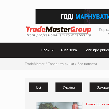
Порта
Новини
Аналітика
Топи про рино
TradeMaster
Товари та ринки
Все новости
Всі
Україна
Закорд
Ринок органіч