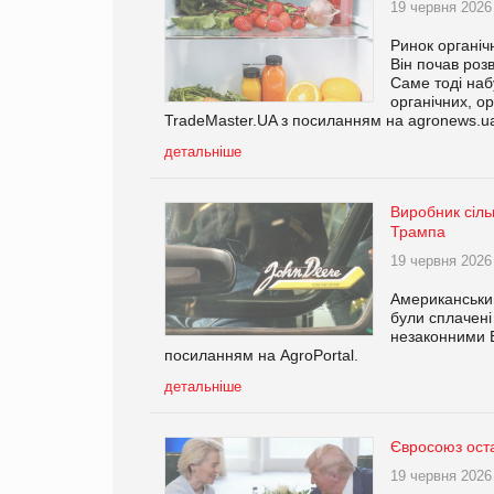
19 червня 2026
Ринок органіч
Він почав роз
Саме тоді наб
органічних, ор
TradeMaster.UA з посиланням на agronews.u
детальніше
Виробник сіль
Трампа
19 червня 2026
Американський
були сплачені
незаконними 
посиланням на AgroPortal.
детальніше
Євросоюз ост
19 червня 2026