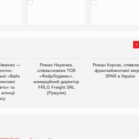
 Івченко —
Роман Наумчев,
Роман Корсак, співвла
ентно-
співзасновник ТОВ
франчайзингової мер
нії «Вайз
«ФейрЛоджикс»,
SPAR в Україні
тингової
комерційний директор
ето» та
FRLG Freight SRL
 агенції
(Румунія)
cy.