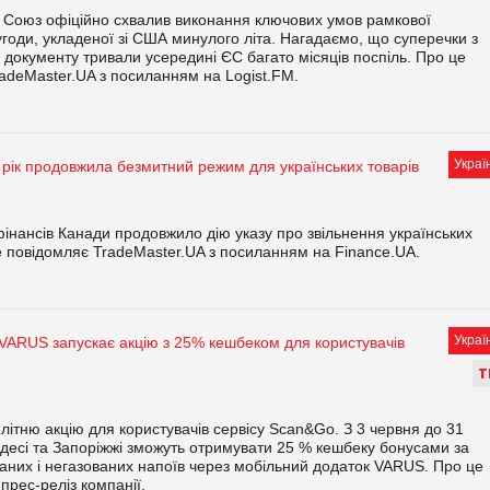
 Союз офіційно схвалив виконання ключових умов рамкової
угоди, укладеної зі США минулого літа. Нагадаємо, що суперечки з
 документу тривали усередині ЄС багато місяців поспіль. Про це
adeMaster.UA з посиланням на Logist.FM.
Украї
рік продовжила безмитний режим для українських товарів
фінансів Канади продовжило дію указу про звільнення українських
це повідомляє TradeMaster.UA з посиланням на Finance.UA.
Украї
: VARUS запускає акцію з 25% кешбеком для користувачів
Т
ітню акцію для користувачів сервісу Scan&Go. З 3 червня до 31
, Одесі та Запоріжжі зможуть отримувати 25 % кешбеку бонусами за
аних і негазованих напоїв через мобільний додаток VARUS. Про це
прес-реліз компанії.