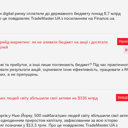
анти digital-ринку сплатили до державного бюджету понад 8,7 млрд
ро це повідомляє TradeMaster.UA з посиланням на Finance.ua.
Украї
рейд-маркетинг: як не зливати бюджет на акції і досягати
ілей
Т
жі та прибуток, а інші лише поглинають бюджет? Під час практично
вати результати акцій, оцінювати їхню ефективність, працювати з R
них, а не припущень.
Закрд
их людей світу збільшили свої активи на $336 млрд
ргів у Нью-Йорку, 500 найбагатших людей світу збільшили свої акт
одноденним приростом капіталу, зафіксованим за всю історію
сяг позначки у $13,3 трлн. Про це повідомляє TradeMaster.UA з