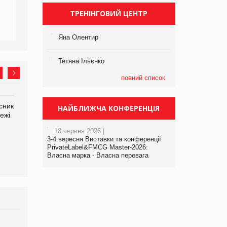
ТРЕНІНГОВИЙ ЦЕНТР
Яна Олентир
Тетяна Ільєнко
повний список
сник
Олексій Логачов-Михайлов
Яна Сараніна, директор
НАЙБЛИЖЧА КОНФЕРЕНЦІЯ
ежі
Файно маркет Директор
компанії «УкраМарин»
департаменту з
18 червня 2026 |
виробництва
3-4 вересня Виставки та конференції
PrivateLabel&FMCG Master-2026:
Власна марка - Власна перевага