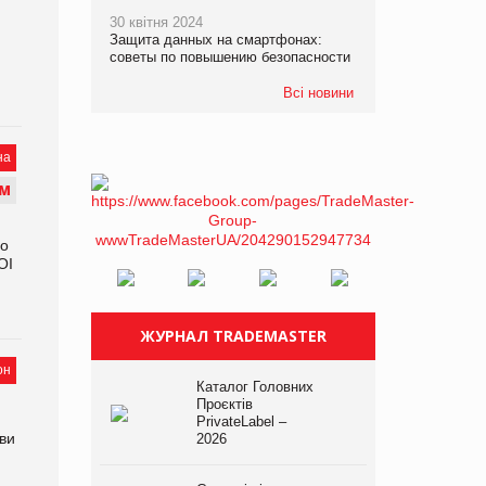
30 квітня 2024
Защита данных на смартфонах:
советы по повышению безопасности
Всі новини
на
М
го
OI
ЖУРНАЛ TRADEMASTER
он
Каталог Головних
Проєктів
PrivateLabel –
иви
2026