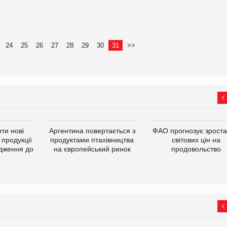
24
25
26
27
28
29
30
31
>>
ти нові
Аргентина повертається з
ФАО прогнозує зрост
 продукції
продуктами птахівництва
світових цін на
дження до
на європейський ринок
продовольство