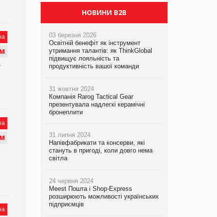
НОВИНИ B2B
03 березня 2026
на
Освітній бенефіт як інструмент
утримання талантів: як ThinkGlobal
М
підвищує лояльність та
продуктивність вашої команди
ї
31 жовтня 2024
Компанія Rarog Tactical Gear
презентувала надлегкі керамічні
бронеплити
на
31 липня 2024
М
Напівфабрикати та консерви, які
стануть в пригоді, коли довго нема
світла
24 червня 2024
Meest Пошта і Shop-Express
розширюють можливості українських
підприємців
на