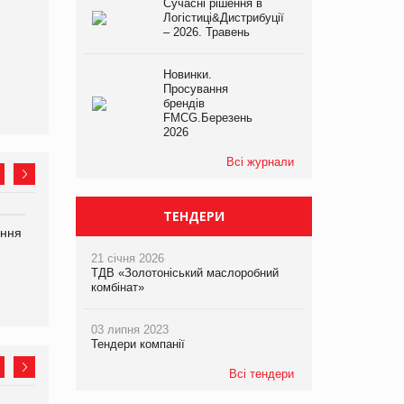
Сучасні рішення в
Логістиці&Дистрибуції
– 2026. Травень
Новинки.
Просування
брендів
FMCG.Березень
2026
Всі журнали
ТЕНДЕРИ
ання
P&G купує виробника
Bosch заявила про повне
харчових добавок Thorne
знищення своєї продукції
21 січня 2026
на складі після російської
ТДВ «Золотоніський маслоробний
атаки
комбінат»
03 липня 2023
Тендери компанії
Всі тендери