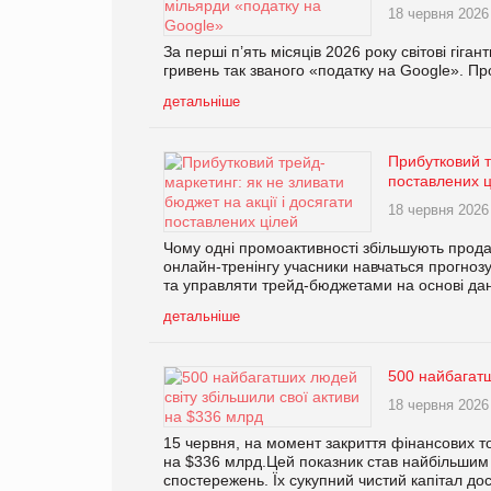
18 червня 2026
За перші п’ять місяців 2026 року світові гіг
гривень так званого «податку на Google». П
детальніше
Прибутковий т
поставлених ц
18 червня 2026
Чому одні промоактивності збільшують прода
онлайн-тренінгу учасники навчаться прогнозу
та управляти трейд-бюджетами на основі да
детальніше
500 найбагатш
18 червня 2026
15 червня, на момент закриття фінансових то
на $336 млрд.Цей показник став найбільшим 
спостережень. Їх сукупний чистий капітал до