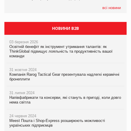
07.08.2026
EVA.UA запустила кампанію «Хто б знав» про асортимент,
всі новини
якого покупці не очікують побачити на платформі
НОВИНИ B2B
03 березня 2026
Освітній бенефіт як інструмент утримання талантів: як
ThinkGlobal підвищує лояльність та продуктивність вашої
команди
31 жовтня 2024
Компанія Rarog Tactical Gear презентувала надлегкі керамічні
бронеплити
31 липня 2024
Напівфабрикати та консерви, які стануть в пригоді, коли довго
нема світла
24 червня 2024
Meest Пошта і Shop-Express розширюють можливості
українських підприємців