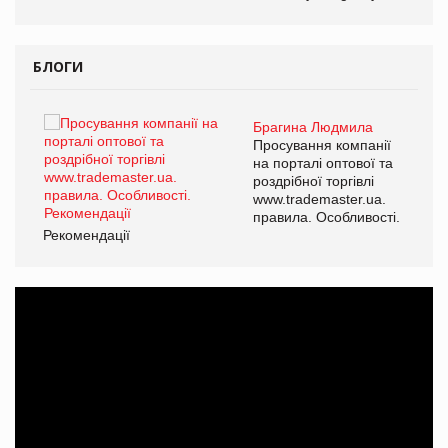
БЛОГИ
Брагина Людмила
ї
Просування компанії
а
на порталі оптової та
роздрібної торгівлі
www.trademaster.ua.
і.
правила. Особливості.
Рекомендації
Ре