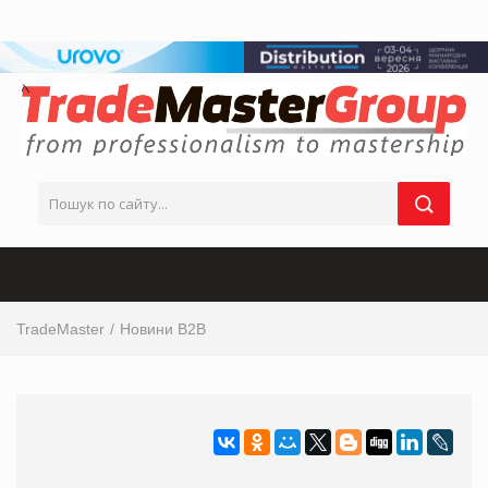
TradeMaster
Новини B2B