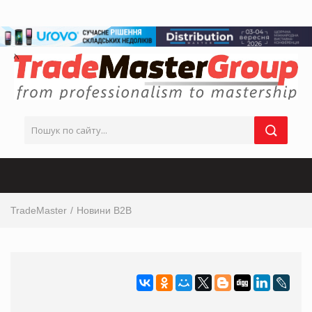
TradeMaster
Новини B2B