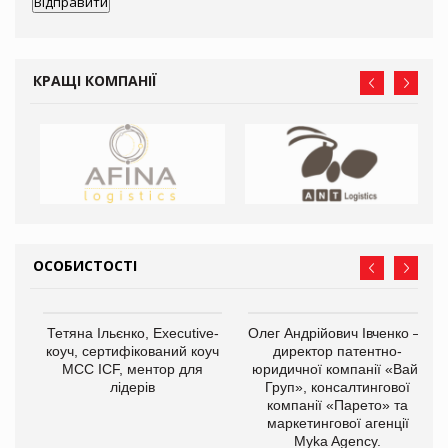
КРАЩІ КОМПАНІЇ
ОСОБИСТОСТІ
,
Тетяна Ільєнко, Executive-
Олег Андрійович Івченко —
ОВ
коуч, сертифікований коуч
директор патентно-
МСС ICF, ментор для
юридичної компанії «Вайз
лідерів
Груп», консалтингової
компанії «Парето» та
маркетингової агенції
Myka Agency.