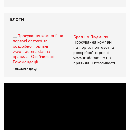
БЛОГИ
Брагина Людмила
ї
Просування компанії
а
на порталі оптової та
роздрібної торгівлі
www.trademaster.ua.
і.
правила. Особливості.
Рекомендації
Ре