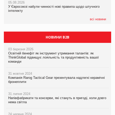
05.08.2026
05.08.2026
У Євросоюзі набули чинності нові правила щодо штучного
05.08.2026
Рекламна платформа вимагає від Google компенсацію за
інтелекту
Сергій Лісунов про заморожені хлібобулочні вироби на
втрату 6,9 трлн рекламних показів
PrivateLabel&FMCG Master 2026
всі новини
НОВИНИ B2B
03 березня 2026
Освітній бенефіт як інструмент утримання талантів: як
ThinkGlobal підвищує лояльність та продуктивність вашої
команди
31 жовтня 2024
Компанія Rarog Tactical Gear презентувала надлегкі керамічні
бронеплити
31 липня 2024
Напівфабрикати та консерви, які стануть в пригоді, коли довго
нема світла
24 червня 2024