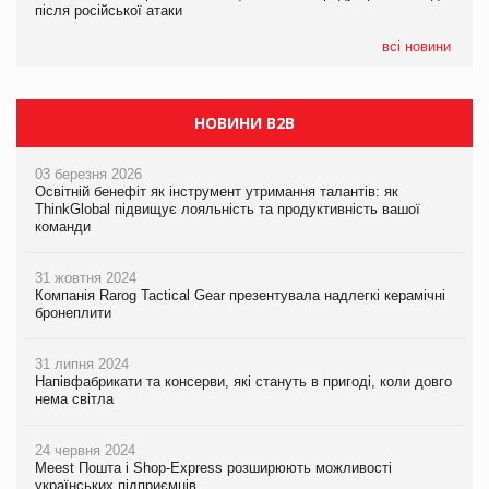
після російської атаки
після російської атаки
05.08.2026
Сергій Лісунов про заморожені хлібобулочні вироби на
всі новини
PrivateLabel&FMCG Master 2026
НОВИНИ B2B
03 березня 2026
Освітній бенефіт як інструмент утримання талантів: як
ThinkGlobal підвищує лояльність та продуктивність вашої
команди
31 жовтня 2024
Компанія Rarog Tactical Gear презентувала надлегкі керамічні
бронеплити
31 липня 2024
Напівфабрикати та консерви, які стануть в пригоді, коли довго
нема світла
24 червня 2024
Meest Пошта і Shop-Express розширюють можливості
українських підприємців