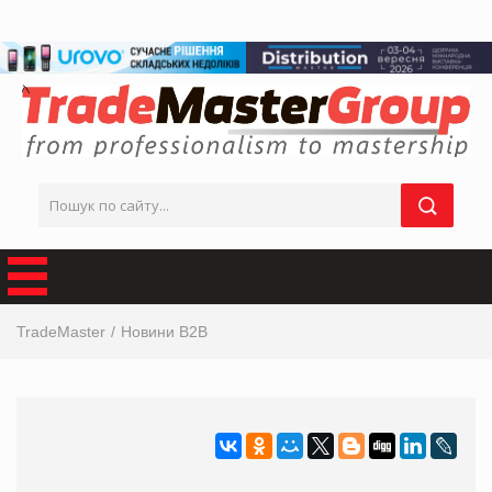
TradeMaster
Новини B2B