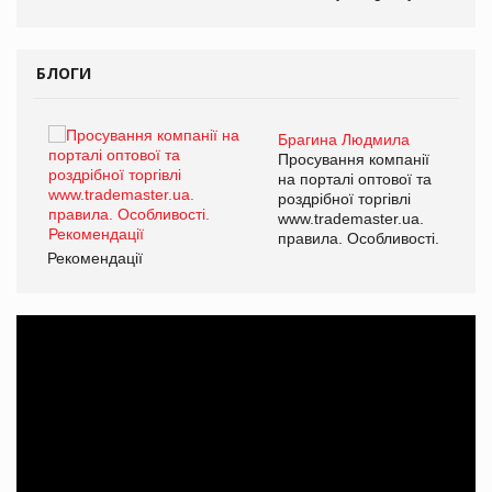
БЛОГИ
Брагина Людмила
ї
Просування компанії
а
на порталі оптової та
роздрібної торгівлі
www.trademaster.ua.
і.
правила. Особливості.
Рекомендації
Ре