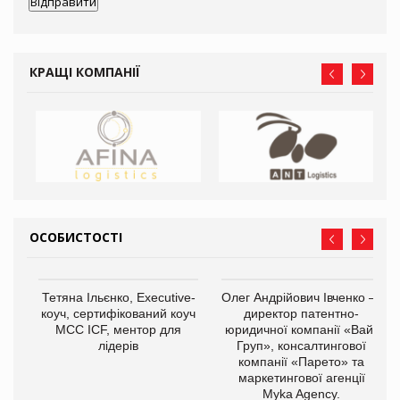
КРАЩІ КОМПАНІЇ
ОСОБИСТОСТІ
,
Тетяна Ільєнко, Executive-
Олег Андрійович Івченко —
ОВ
коуч, сертифікований коуч
директор патентно-
МСС ICF, ментор для
юридичної компанії «Вайз
лідерів
Груп», консалтингової
компанії «Парето» та
маркетингової агенції
Myka Agency.