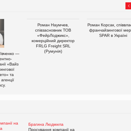
Роман Наумчев,
Роман Корсак, співвла
співзасновник ТОВ
франчайзингової мер
«ФейрЛоджикс»,
SPAR в Україні
комерційний директор
FRLG Freight SRL
(Румунія)
 Івченко —
ентно-
нії «Вайз
тингової
ето» та
 агенції
cy.
Брагина Людмила
Просування компанії на