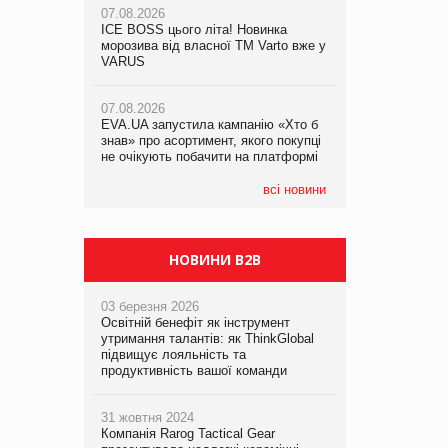
07.08.2026
ICE BOSS цього літа! Новинка
06.08.2026
07.08.2026
морозива від власної ТМ Varto вже у
Смачна новинка для хвостатих: у
Франція заборонила рекламні дзвінки
VARUS
VARUS з’явилися паучі Varto Paw
без згоди клієнтів
expert від власної ТМ Varto!
07.08.2026
EVA.UA запустила кампанію «Хто б
05.08.2026
знав» про асортимент, якого покупці
Мережа супермаркетів VARUS купує
не очікують побачити на платформі
мережу магазинів формату
convenience store КОЛО: об’єднана
компанія налічуватиме 374 магазини
всі новини
НОВИНИ B2B
03 березня 2026
Освітній бенефіт як інструмент
утримання талантів: як ThinkGlobal
підвищує лояльність та
продуктивність вашої команди
31 жовтня 2024
Компанія Rarog Tactical Gear