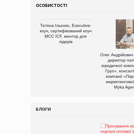
ОСОБИСТОСТІ
арас Ігорович,
Тетяна Ільєнко, Executive-
иробництва ТОВ
коуч, сертифікований коуч
Герчак"
МСС ICF, ментор для
лідерів
Олег Андрійович
директор пат
юридичної компа
Груп», консал
компанії «Пар
маркетингової
Myka Agen
БЛОГИ
Брагина Людмила
Просування компанії на