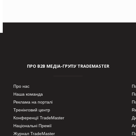
ПРО В2В МЕДІА-ГРУПУ TRADEMASTER
Про нас
П
Наша команда
П
Реклама на порталі
По
Тренінговий центр
Re
Конференції TradeMaster
Д
Національні Премії
А
Журнал TradeMaster
П