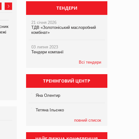
ТЕНДЕРИ
21 січня 2026
сник
Олексій Логачов-Михайлов
Яна Сараніна, директор
ТДВ «Золотоніський маслоробний
ежі
Файно маркет Директор
компанії «УкраМарин»
комбінат»
департаменту з
виробництва
03 липня 2023
Тендери компанії
Всі тендери
ТРЕНІНГОВИЙ ЦЕНТР
Яна Олентир
Тетяна Ільєнко
повний список
Брагина Людмила
Просування компанії на
НАЙБЛИЖЧА КОНФЕРЕНЦІЯ