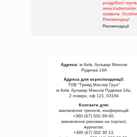
порталі оптової та роздрібної
торгівлі www.trademaster.ua.
правила. Особливості.
Рекомендації
Рекомендації
Адреса:
м.Київ, бульвар Миколи
Руденка 14А
Адреса для кореспонденції:
ТОВ "Tрейд Мастер Груп"
м.Київ, бульвар Миколи Руденка 14а,
2 поверх, оф 121, 03194
Контакти для:
замовлення треннгів, конференцій:
+380 (67) 502-99-00,
замовлення реклами на порталі,
журналах:
+380 (67) 502 30 13,