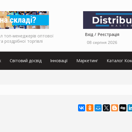
Вхід
Реєстрація
л топ-менеджерів оптової
та роздрібної торгівлі
08 серпня 2026
к
Світовий досвід
Інновації
Маркетинг
Каталог Ком