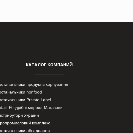
КАТАЛОГ КОМПАНИЙ
остачальники продуктів харчування
остачальники nonfood
стачальники Private Label
tail. Роздрібні мережі, Магазини
истрибутори України
гропромисловий комплекс
остачальники обладнання