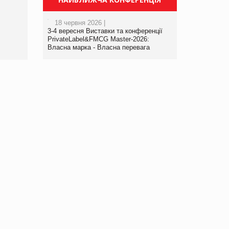
порталі оптової та роздрібної
торгівлі www.trademaster.ua.
18 червня 2026 |
правила. Особливості.
3-4 вересня Виставки та конференції
Рекомендації
PrivateLabel&FMCG Master-2026:
Власна марка - Власна перевага