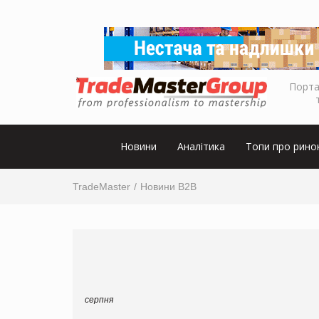
Порта
Новини
Аналітика
Топи про рино
TradeMaster
Новини B2B
серпня