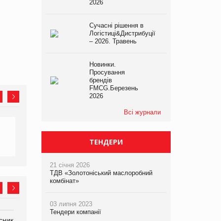
2026
Сучасні рішення в
Логістиці&Дистрибуції
– 2026. Травень
Новинки.
Просування
брендів
FMCG.Березень
2026
Всі журнали
ТЕНДЕРИ
21 січня 2026
ТДВ «Золотоніський маслоробний
комбінат»
03 липня 2023
Тендери компанії
сник
Олексій Логачов-Михайлов
Яна Сараніна, директор