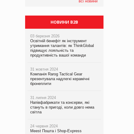
компанія налічуватиме 374 магазини
всі новини
НОВИНИ B2B
03 березня 2026
Освітній бенефіт як інструмент
утримання талантів: як ThinkGlobal
підвищує лояльність та
продуктивність вашої команди
31 жовтня 2024
Компанія Rarog Tactical Gear
презентувала надлегкі керамічні
бронеплити
31 липня 2024
Напівфабрикати та консерви, які
стануть в пригоді, коли довго нема
світла
24 червня 2024
Meest Пошта і Shop-Express