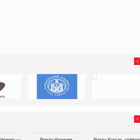
 Івченко —
Роман Наумчев,
Роман Корсак, співвла