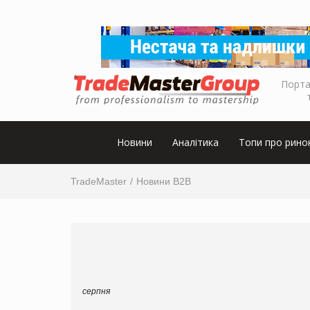
Порта
Новини
Аналітика
Топи про рино
TradeMaster
Новини B2B
серпня