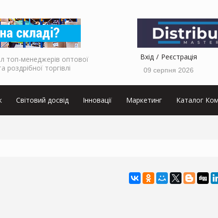
Вхід
Реєстрація
л топ-менеджерів оптової
та роздрібної торгівлі
09 серпня 2026
к
Світовий досвід
Інновації
Маркетинг
Каталог Ком