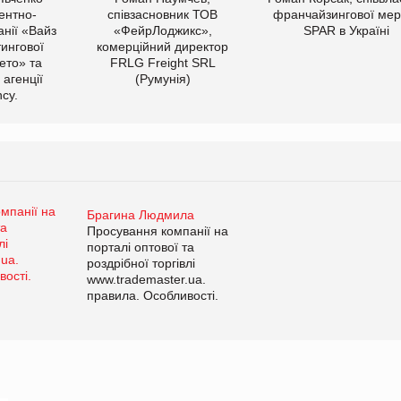
ентно-
співзасновник ТОВ
франчайзингової мер
нії «Вайз
«ФейрЛоджикс»,
SPAR в Україні
тингової
комерційний директор
ето» та
FRLG Freight SRL
 агенції
(Румунія)
cy.
Брагина Людмила
Просування компанії на
порталі оптової та
роздрібної торгівлі
www.trademaster.ua.
правила. Особливості.
Рекомендації