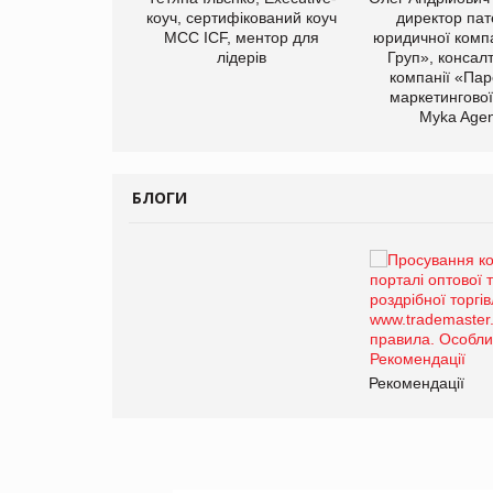
иробництва ТОВ
коуч, сертифікований коуч
директор пат
Герчак"
МСС ICF, ментор для
юридичної компа
лідерів
Груп», консал
компанії «Пар
маркетингової
Myka Agen
БЛОГИ
Брагина Людмила
Просування компанії на
порталі оптової та
роздрібної торгівлі
www.trademaster.ua.
правила. Особливості.
ії
Рекомендації