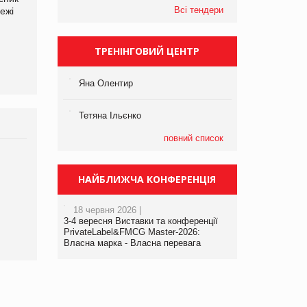
Всі тендери
ежі
Файно маркет Директор
компанії «УкраМарин»
департаменту з
виробництва
ТРЕНІНГОВИЙ ЦЕНТР
Яна Олентир
Тетяна Ільєнко
повний список
Брагина Людмила
Просування компанії на
НАЙБЛИЖЧА КОНФЕРЕНЦІЯ
порталі оптової та
роздрібної торгівлі
18 червня 2026 |
www.trademaster.ua.
3-4 вересня Виставки та конференції
правила. Особливості.
PrivateLabel&FMCG Master-2026:
Власна марка - Власна перевага