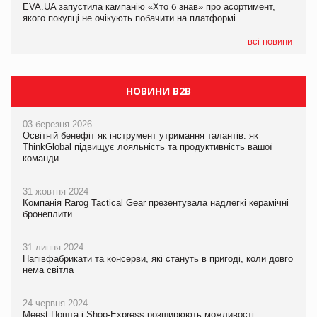
EVA.UA запустила кампанію «Хто б знав» про асортимент,
05.08.2026
якого покупці не очікують побачити на платформі
Мережа супермаркетів VARUS купує мережу магазинів
формату convenience store КОЛО: об’єднана компанія
налічуватиме 374 магазини
всі новини
НОВИНИ B2B
03 березня 2026
Освітній бенефіт як інструмент утримання талантів: як
ThinkGlobal підвищує лояльність та продуктивність вашої
команди
31 жовтня 2024
Компанія Rarog Tactical Gear презентувала надлегкі керамічні
бронеплити
31 липня 2024
Напівфабрикати та консерви, які стануть в пригоді, коли довго
нема світла
24 червня 2024
Meest Пошта і Shop-Express розширюють можливості