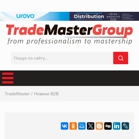
TradeMaster
Новини B2B