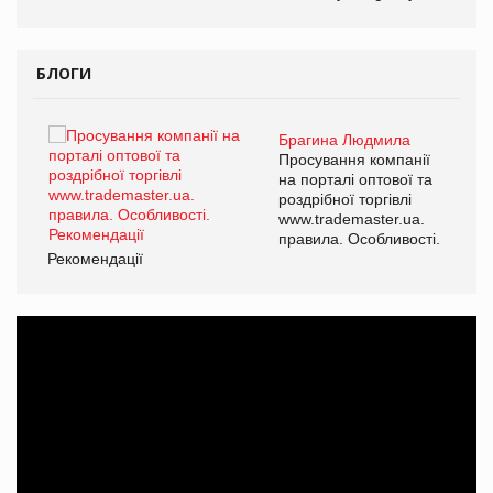
БЛОГИ
Брагина Людмила
ї
Просування компанії
а
на порталі оптової та
роздрібної торгівлі
www.trademaster.ua.
і.
правила. Особливості.
Рекомендації
Ре