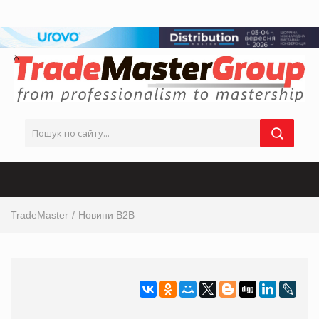
TradeMaster
Новини B2B