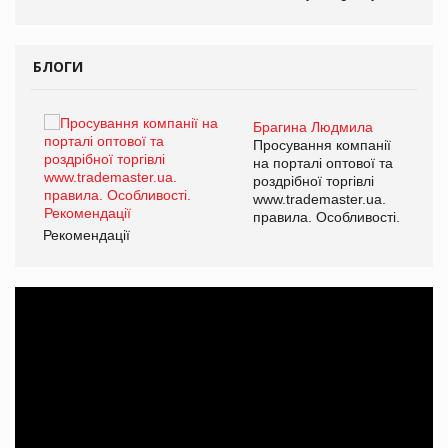
БЛОГИ
Брагина Людмила
ї
Просування компанії
а
на порталі оптової та
роздрібної торгівлі
www.trademaster.ua.
і.
правила. Особливості.
Рекомендації
Ре