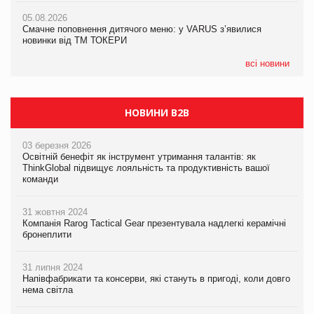
AstraZeneca обговорює найбільшу угоду десятиліття
05.08.2026
04.08.2026
Смачне поповнення дитячого меню: у VARUS з’явилися
Через атаку РФ у Дніпрі пошкоджено склад шоколаду
новинки від ТМ ТОКЕРИ
Millennium
всі новини
НОВИНИ B2B
03 березня 2026
Освітній бенефіт як інструмент утримання талантів: як
ThinkGlobal підвищує лояльність та продуктивність вашої
команди
31 жовтня 2024
Компанія Rarog Tactical Gear презентувала надлегкі керамічні
бронеплити
31 липня 2024
Напівфабрикати та консерви, які стануть в пригоді, коли довго
нема світла