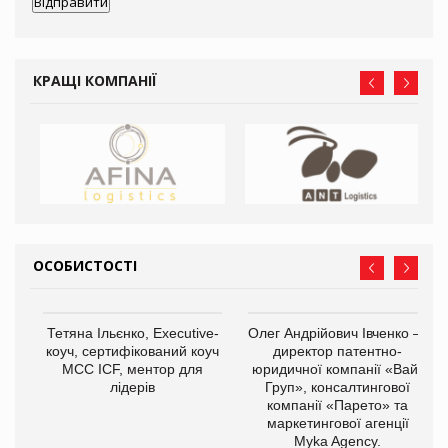
КРАЩІ КОМПАНІЇ
ОСОБИСТОСТІ
,
Тетяна Ільєнко, Executive-
Олег Андрійович Івченко —
ОВ
коуч, сертифікований коуч
директор патентно-
МСС ICF, ментор для
юридичної компанії «Вайз
лідерів
Груп», консалтингової
компанії «Парето» та
маркетингової агенції
Myka Agency.