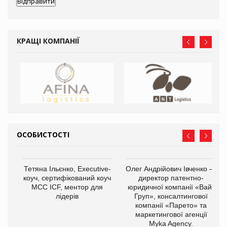
КРАЩІ КОМПАНІЇ
ОСОБИСТОСТІ
,
Тетяна Ільєнко, Executive-
Олег Андрійович Івченко —
ОВ
коуч, сертифікований коуч
директор патентно-
МСС ICF, ментор для
юридичної компанії «Вайз
лідерів
Груп», консалтингової
компанії «Парето» та
маркетингової агенції
Myka Agency.