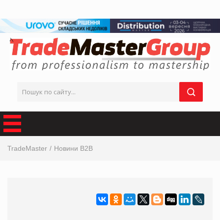
TradeMaster
Новини B2B