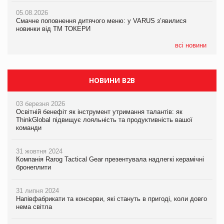
AstraZeneca обговорює найбільшу угоду десятиліття
05.08.2026
04.08.2026
Смачне поповнення дитячого меню: у VARUS з’явилися
Через атаку РФ у Дніпрі пошкоджено склад шоколаду
новинки від ТМ ТОКЕРИ
Millennium
всі новини
НОВИНИ B2B
03 березня 2026
Освітній бенефіт як інструмент утримання талантів: як
ThinkGlobal підвищує лояльність та продуктивність вашої
команди
31 жовтня 2024
Компанія Rarog Tactical Gear презентувала надлегкі керамічні
бронеплити
31 липня 2024
Напівфабрикати та консерви, які стануть в пригоді, коли довго
нема світла