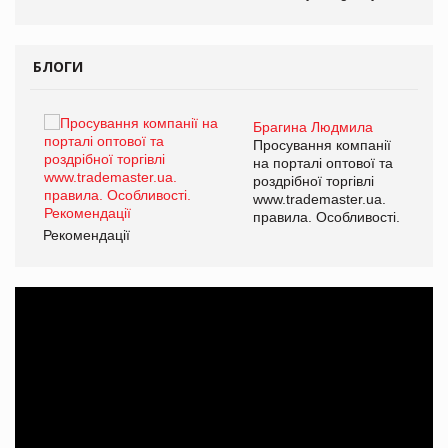
БЛОГИ
Брагина Людмила
ї
Просування компанії
а
на порталі оптової та
роздрібної торгівлі
www.trademaster.ua.
і.
правила. Особливості.
Рекомендації
Ре