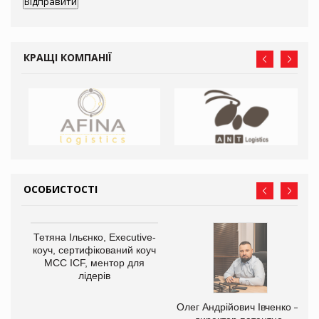
КРАЩІ КОМПАНІЇ
ОСОБИСТОСТІ
,
Тетяна Ільєнко, Executive-
ОВ
коуч, сертифікований коуч
МСС ICF, ментор для
лідерів
Олег Андрійович Івченко —