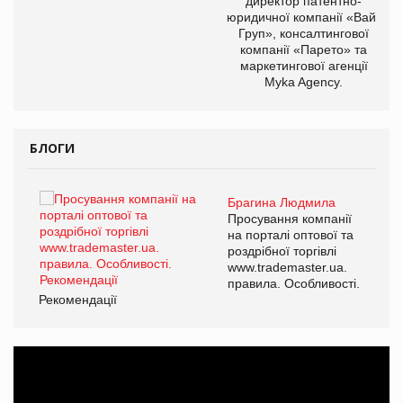
директор патентно-
юридичної компанії «Вайз
Груп», консалтингової
компанії «Парето» та
маркетингової агенції
Myka Agency.
БЛОГИ
Брагина Людмила
Просування компанії
на порталі оптової та
роздрібної торгівлі
www.trademaster.ua.
правила. Особливості.
Рекомендації
Ре