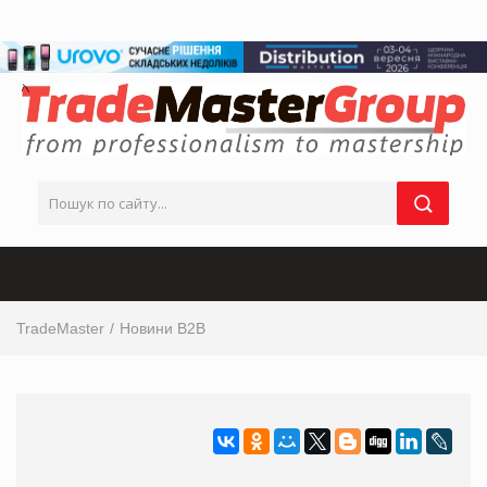
TradeMaster
Новини B2B