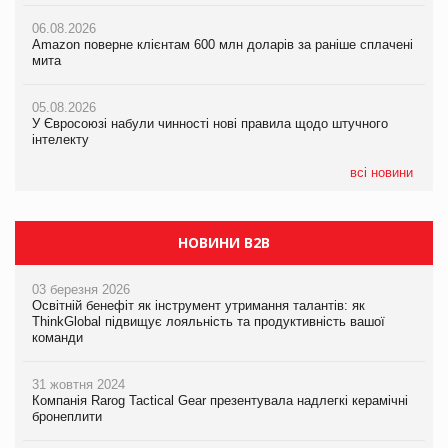
06.08.2026
05.08.2026
Amazon поверне клієнтам 600 млн доларів за раніше сплачені
05.08.2026
У Євросоюзі набули чинності нові правила щодо штучного
мита
Смачне поповнення дитячого меню: у VARUS з’явилися
інтелекту
новинки від ТМ ТОКЕРИ
05.08.2026
05.08.2026
У Євросоюзі набули чинності нові правила щодо штучного
05.08.2026
Рекламна платформа вимагає від Google компенсацію за
інтелекту
Сергій Лісунов про заморожені хлібобулочні вироби на
втрату 6,9 трлн рекламних показів
PrivateLabel&FMCG Master 2026
всі новини
НОВИНИ B2B
03 березня 2026
Освітній бенефіт як інструмент утримання талантів: як
ThinkGlobal підвищує лояльність та продуктивність вашої
команди
31 жовтня 2024
Компанія Rarog Tactical Gear презентувала надлегкі керамічні
бронеплити