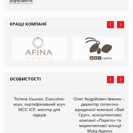
КРАЩІ КОМПАНІЇ
ОСОБИСТОСТІ
Тетяна Ільєнко, Executive-
Олег Андрійович Івченко —
коуч, сертифікований коуч
директор патентно-
МСС ICF, ментор для
юридичної компанії «Вайз
лідерів
Груп», консалтингової
компанії «Парето» та
маркетингової агенції
,
Myka Agency.