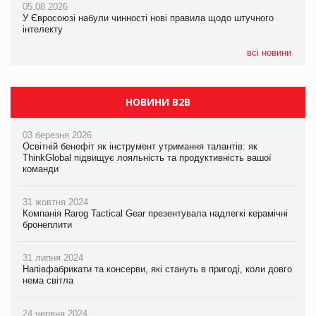
05.08.2026
05.08.2026
У Євросоюзі набули чинності нові правила щодо штучного
05.08.2026
Рекламна платформа вимагає від Google компенсацію за
інтелекту
Сергій Лісунов про заморожені хлібобулочні вироби на
втрату 6,9 трлн рекламних показів
PrivateLabel&FMCG Master 2026
всі новини
НОВИНИ B2B
03 березня 2026
Освітній бенефіт як інструмент утримання талантів: як
ThinkGlobal підвищує лояльність та продуктивність вашої
команди
31 жовтня 2024
Компанія Rarog Tactical Gear презентувала надлегкі керамічні
бронеплити
31 липня 2024
Напівфабрикати та консерви, які стануть в пригоді, коли довго
нема світла
24 червня 2024