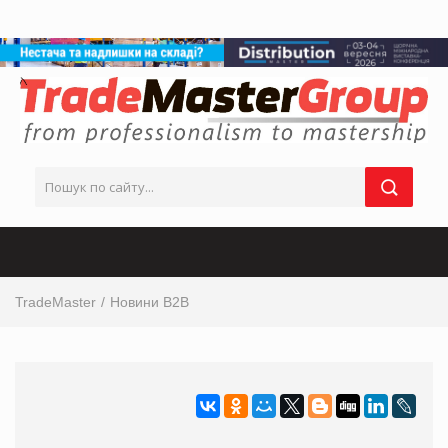
TradeMaster
Новини B2B