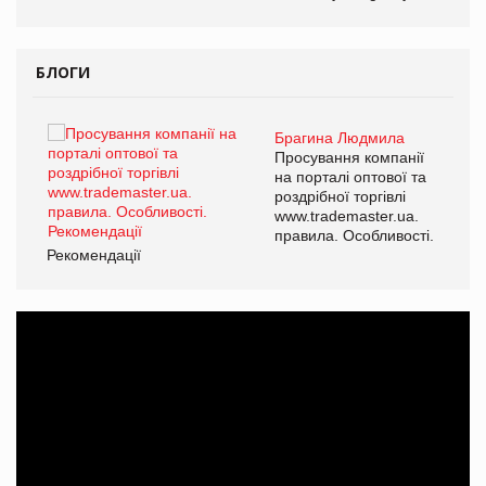
ОВ
БЛОГИ
Брагина Людмила
Просування компанії
на порталі оптової та
роздрібної торгівлі
www.trademaster.ua.
правила. Особливості.
Рекомендації
Ре