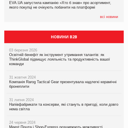
EVA.UA запустила кампанію «Хто б знав» про асортимент,
05.08.2026
якого покупці не очікують побачити на платформі
Мережа супермаркетів VARUS купує мережу магазинів
формату convenience store КОЛО: об’єднана компанія
налічуватиме 374 магазини
всі новини
НОВИНИ B2B
03 березня 2026
Освітній бенефіт як інструмент утримання талантів: як
ThinkGlobal підвищує лояльність та продуктивність вашої
команди
31 жовтня 2024
Компанія Rarog Tactical Gear презентувала надлегкі керамічні
бронеплити
31 липня 2024
Напівфабрикати та консерви, які стануть в пригоді, коли довго
нема світла
24 червня 2024
Meest Пошта і Shop-Express розширюють можливості