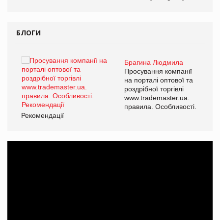
БЛОГИ
Брагина Людмила
ї
Просування компанії
а
на порталі оптової та
роздрібної торгівлі
www.trademaster.ua.
і.
правила. Особливості.
Рекомендації
Ре