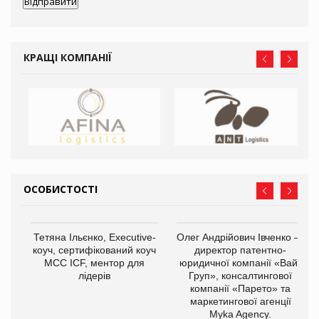
КРАЩІ КОМПАНІЇ
ОСОБИСТОСТІ
,
Тетяна Ільєнко, Executive-
Олег Андрійович Івченко —
ОВ
коуч, сертифікований коуч
директор патентно-
МСС ICF, ментор для
юридичної компанії «Вайз
лідерів
Груп», консалтингової
компанії «Парето» та
маркетингової агенції
Myka Agency.