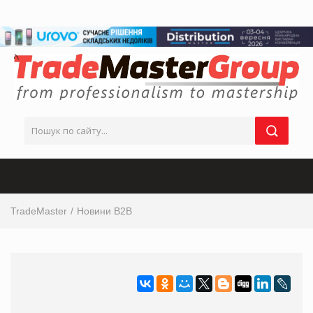
TradeMaster
Новини B2B