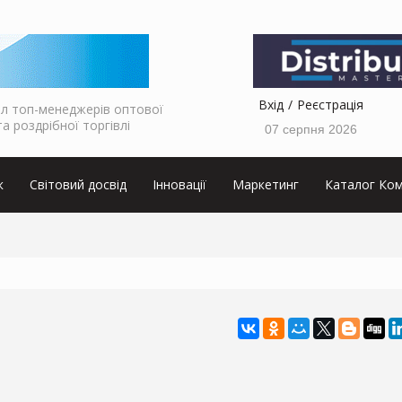
Вхід
Реєстрація
л топ-менеджерів оптової
та роздрібної торгівлі
07 серпня 2026
к
Світовий досвід
Інновації
Маркетинг
Каталог Ком