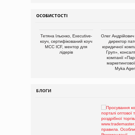
ОСОБИСТОСТІ
арас Ігорович,
Тетяна Ільєнко, Executive-
Олег Андрійович
иробництва ТОВ
коуч, сертифікований коуч
директор пат
Герчак"
МСС ICF, ментор для
юридичної компа
лідерів
Груп», консал
компанії «Пар
маркетингової
Myka Agen
БЛОГИ
Брагина Людмила
Просування компанії на
порталі оптової та
роздрібної торгівлі
www.trademaster.ua.