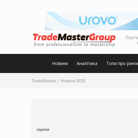
Порта
Новини
Аналітика
Топи про рино
TradeMaster
Новини B2B
серпня