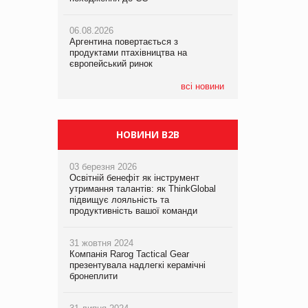
06.08.2026
06.08.2026
05.08.2026
Аргентина повертається з
Аргентина повертається з
Смачне поповнення дитячого меню:
продуктами птахівництва на
продуктами птахівництва на
у VARUS з’явилися новинки від ТМ
європейський ринок
європейський ринок
ТОКЕРИ
всі новини
05.08.2026
Сергій Лісунов про заморожені
хлібобулочні вироби на
PrivateLabel&FMCG Master 2026
НОВИНИ B2B
03 березня 2026
Освітній бенефіт як інструмент
утримання талантів: як ThinkGlobal
підвищує лояльність та
продуктивність вашої команди
31 жовтня 2024
Компанія Rarog Tactical Gear
презентувала надлегкі керамічні
бронеплити