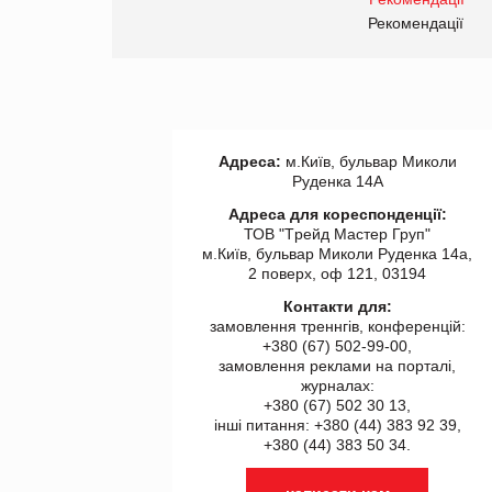
правила. Особливості.
ії
Рекомендації
Адреса:
м.Київ, бульвар Миколи
Руденка 14А
Адреса для кореспонденції:
ТОВ "Tрейд Мастер Груп"
м.Київ, бульвар Миколи Руденка 14а,
2 поверх, оф 121, 03194
Контакти для:
замовлення треннгів, конференцій:
+380 (67) 502-99-00,
замовлення реклами на порталі,
журналах:
+380 (67) 502 30 13,
інші питання: +380 (44) 383 92 39,
+380 (44) 383 50 34.