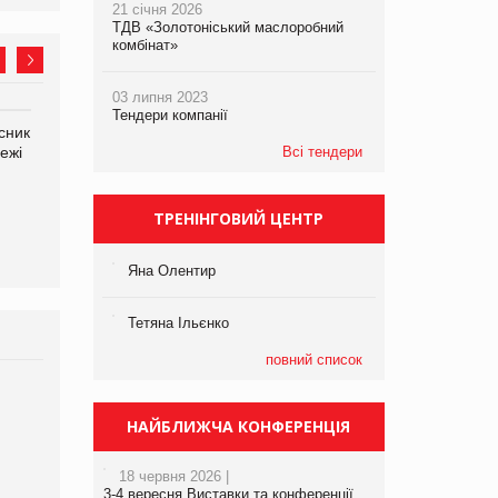
21 січня 2026
ТДВ «Золотоніський маслоробний
комбінат»
03 липня 2023
Тендери компанії
сник
Олексій Логачов-Михайлов
Яна Сараніна, директор
ежі
Файно маркет Директор
Всі тендери
компанії «УкраМарин»
департаменту з
виробництва
ТРЕНІНГОВИЙ ЦЕНТР
Яна Олентир
Тетяна Ільєнко
повний список
Брагина Людмила
Просування компанії на
НАЙБЛИЖЧА КОНФЕРЕНЦІЯ
порталі оптової та
роздрібної торгівлі
18 червня 2026 |
www.trademaster.ua.
3-4 вересня Виставки та конференції