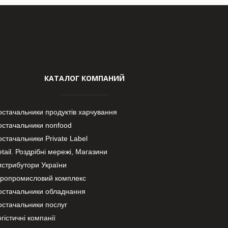
КАТАЛОГ КОМПАНИЙ
остачальники продуктів харчування
остачальники nonfood
стачальники Private Label
tail. Роздрібні мережі, Магазини
истрибутори України
гропромисловий комплекс
остачальники обладнання
остачальники послуг
гістичні компанії