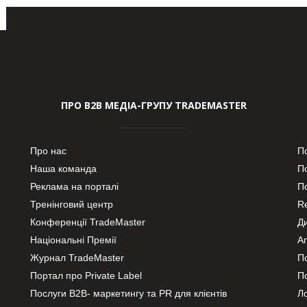
ПРО В2В МЕДІА-ГРУПУ TRADEMASTER
Про нас
П
Наша команда
П
Реклама на порталі
По
Тренінговий центр
Re
Конференції TradeMaster
Д
Національні Премії
А
Журнал TradeMaster
П
Портал про Private Label
П
Послуги В2В- маркетингу та PR для клієнтів
Ло