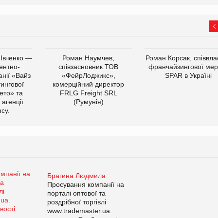
 Івченко —
Роман Наумчев,
Роман Корсак, співвла
ентно-
співзасновник ТОВ
франчайзингової мер
нії «Вайз
«ФейрЛоджикс»,
SPAR в Україні
тингової
комерційний директор
ето» та
FRLG Freight SRL
 агенції
(Румунія)
cy.
Брагина Людмила
Просування компанії на
порталі оптової та
роздрібної торгівлі
www.trademaster.ua.