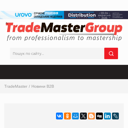
TradeMaster
Новини B2B