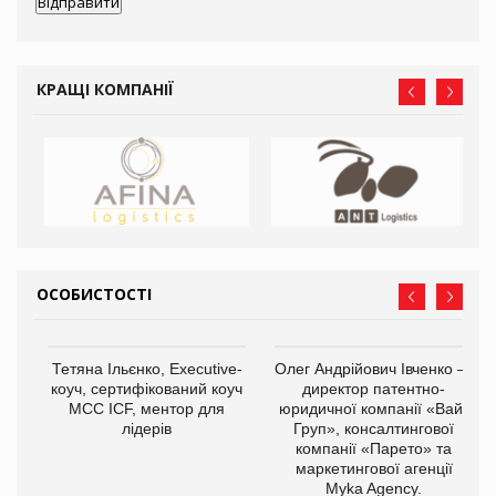
КРАЩІ КОМПАНІЇ
ОСОБИСТОСТІ
,
Тетяна Ільєнко, Executive-
Олег Андрійович Івченко —
ОВ
коуч, сертифікований коуч
директор патентно-
МСС ICF, ментор для
юридичної компанії «Вайз
лідерів
Груп», консалтингової
компанії «Парето» та
маркетингової агенції
Myka Agency.