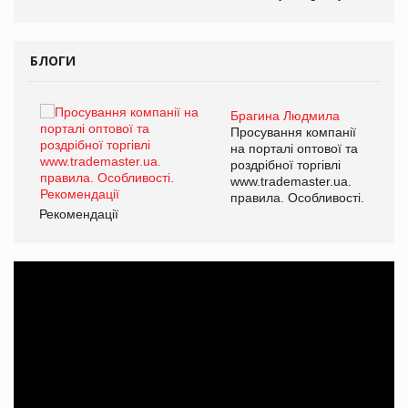
БЛОГИ
Брагина Людмила
ї
Просування компанії
а
на порталі оптової та
роздрібної торгівлі
www.trademaster.ua.
і.
правила. Особливості.
Рекомендації
Ре