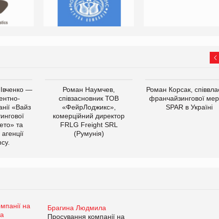
 Івченко —
Роман Наумчев,
Роман Корсак, співвла
ентно-
співзасновник ТОВ
франчайзингової мер
нії «Вайз
«ФейрЛоджикс»,
SPAR в Україні
тингової
комерційний директор
ето» та
FRLG Freight SRL
 агенції
(Румунія)
cy.
Брагина Людмила
Просування компанії на