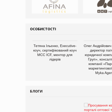
ОСОБИСТОСТІ
арас Ігорович,
Тетяна Ільєнко, Executive-
Олег Андрійович
иробництва ТОВ
коуч, сертифікований коуч
директор пат
Герчак"
МСС ICF, ментор для
юридичної компа
лідерів
Груп», консал
компанії «Пар
маркетингової
Myka Agen
БЛОГИ
Брагина Людмила
Просування компанії на