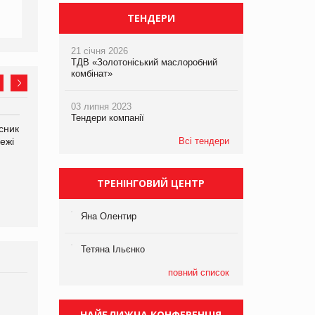
ТЕНДЕРИ
21 січня 2026
ТДВ «Золотоніський маслоробний
комбінат»
03 липня 2023
Тендери компанії
сник
Олексій Логачов-Михайлов
Яна Сараніна, директор
ежі
Файно маркет Директор
Всі тендери
компанії «УкраМарин»
департаменту з
виробництва
ТРЕНІНГОВИЙ ЦЕНТР
Яна Олентир
Тетяна Ільєнко
повний список
Брагина Людмила
Просування компанії на
НАЙБЛИЖЧА КОНФЕРЕНЦІЯ