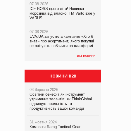
07.08.2026
ICE BOSS цього літа! Новинка
06.08.2026
07.08.2026
морозива від власної ТМ Varto вже у
Смачна новинка для хвостатих: у
Франція заборонила рекламні дзвінки
VARUS
VARUS з’явилися паучі Varto Paw
без згоди клієнтів
expert від власної ТМ Varto!
07.08.2026
EVA.UA запустила кампанію «Хто б
05.08.2026
знав» про асортимент, якого покупці
Мережа супермаркетів VARUS купує
не очікують побачити на платформі
мережу магазинів формату
convenience store КОЛО: об’єднана
компанія налічуватиме 374 магазини
всі новини
НОВИНИ B2B
03 березня 2026
Освітній бенефіт як інструмент
утримання талантів: як ThinkGlobal
підвищує лояльність та
продуктивність вашої команди
31 жовтня 2024
Компанія Rarog Tactical Gear