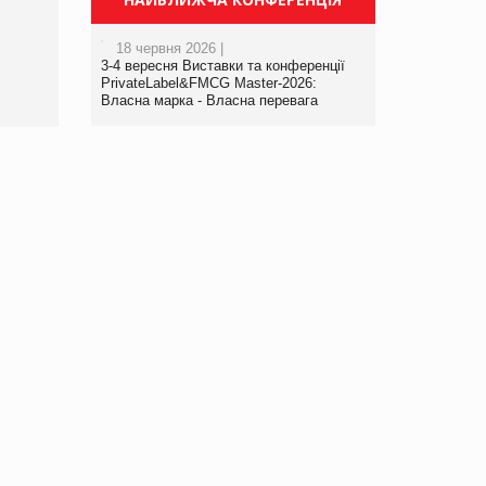
порталі оптової та
роздрібної торгівлі
18 червня 2026 |
www.trademaster.ua.
3-4 вересня Виставки та конференції
правила. Особливості.
PrivateLabel&FMCG Master-2026:
Власна марка - Власна перевага