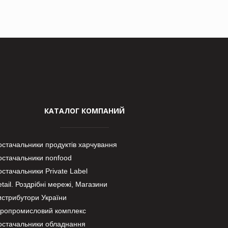
КАТАЛОГ КОМПАНИЙ
остачальники продуктів харчування
остачальники nonfood
стачальники Private Label
tail. Роздрібні мережі, Магазини
истрибутори України
гропромисловий комплекс
остачальники обладнання