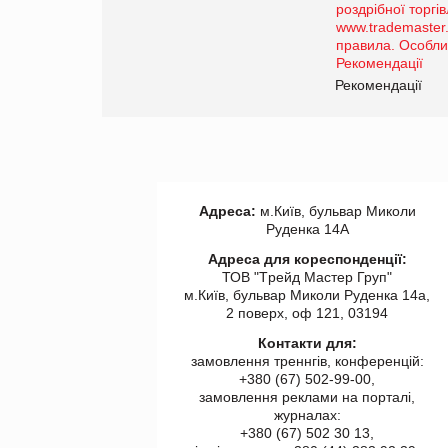
порталі оптової та
роздрібної торгівлі
www.trademaster.ua.
правила. Особливості.
ії
Рекомендації
Адреса:
м.Київ, бульвар Миколи
Руденка 14А
Адреса для кореспонденції:
ТОВ "Tрейд Мастер Груп"
м.Київ, бульвар Миколи Руденка 14а,
2 поверх, оф 121, 03194
Контакти для:
замовлення треннгів, конференцій:
+380 (67) 502-99-00,
замовлення реклами на порталі,
журналах:
+380 (67) 502 30 13,