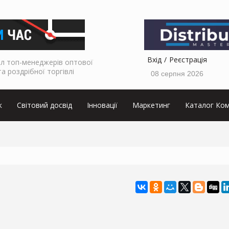
Вхід
Реєстрація
л топ-менеджерів оптової
та роздрібної торгівлі
08 серпня 2026
к
Світовий досвід
Інновації
Маркетинг
Каталог Ком