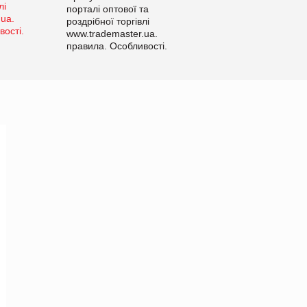
порталі оптової та
роздрібної торгівлі
www.trademaster.ua.
правила. Особливості.
Рекомендації