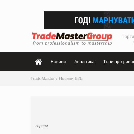
Порта
Новини
Аналітика
Топи про рино
TradeMaster
Новини B2B
серпня