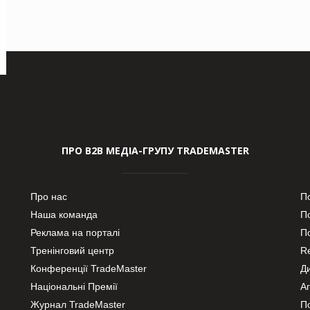
ПРО В2В МЕДІА-ГРУПУ TRADEMASTER
Про нас
П
Наша команда
П
Реклама на порталі
По
Тренінговий центр
Re
Конференції TradeMaster
Д
Національні Премії
А
Журнал TradeMaster
П