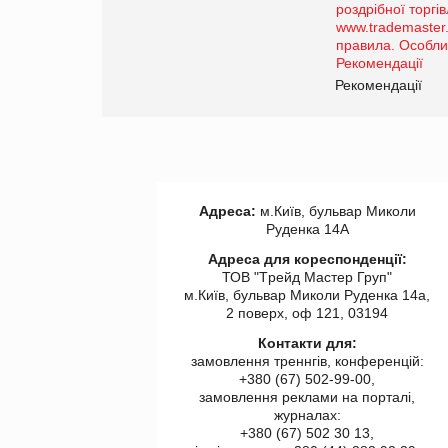
порталі оптової та
роздрібної торгівлі
www.trademaster.ua.
правила. Особливості.
ії
Рекомендації
Адреса:
м.Київ, бульвар Миколи
Руденка 14А
Адреса для кореспонденції:
ТОВ "Tрейд Мастер Груп"
м.Київ, бульвар Миколи Руденка 14а,
2 поверх, оф 121, 03194
Контакти для:
замовлення треннгів, конференцій:
+380 (67) 502-99-00,
замовлення реклами на порталі,
журналах:
+380 (67) 502 30 13,