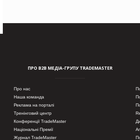
ПРО В2В МЕДІА-ГРУПУ TRADEMASTER
Про нас
П
Наша команда
П
Реклама на порталі
По
Тренінговий центр
Re
Конференції TradeMaster
Д
Національні Премії
А
Журнал TradeMaster
П