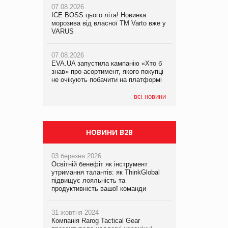
07.08.2026
ICE BOSS цього літа! Новинка
06.08.2026
07.08.2026
морозива від власної ТМ Varto вже у
Смачна новинка для хвостатих: у
Франція заборонила рекламні дзвінки
VARUS
VARUS з’явилися паучі Varto Paw
без згоди клієнтів
expert від власної ТМ Varto!
07.08.2026
EVA.UA запустила кампанію «Хто б
05.08.2026
знав» про асортимент, якого покупці
Мережа супермаркетів VARUS купує
не очікують побачити на платформі
мережу магазинів формату
convenience store КОЛО: об’єднана
компанія налічуватиме 374 магазини
всі новини
НОВИНИ B2B
03 березня 2026
Освітній бенефіт як інструмент
утримання талантів: як ThinkGlobal
підвищує лояльність та
продуктивність вашої команди
31 жовтня 2024
Компанія Rarog Tactical Gear