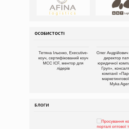
ОСОБИСТОСТІ
арас Ігорович,
Тетяна Ільєнко, Executive-
Олег Андрійович
иробництва ТОВ
коуч, сертифікований коуч
директор пат
Герчак"
МСС ICF, ментор для
юридичної компа
лідерів
Груп», консал
компанії «Пар
маркетингової
Myka Agen
БЛОГИ
Брагина Людмила
Просування компанії на