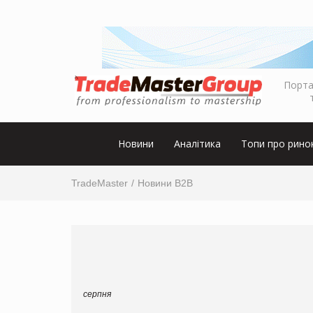
Порта
Новини
Аналітика
Топи про рино
TradeMaster
Новини B2B
серпня