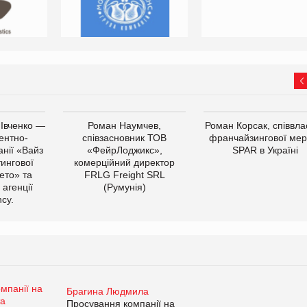
 Івченко —
Роман Наумчев,
Роман Корсак, співвла
ентно-
співзасновник ТОВ
франчайзингової мер
нії «Вайз
«ФейрЛоджикс»,
SPAR в Україні
тингової
комерційний директор
ето» та
FRLG Freight SRL
 агенції
(Румунія)
cy.
Брагина Людмила
Просування компанії на