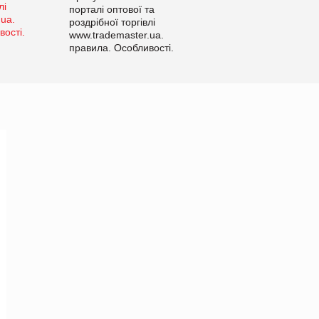
порталі оптової та
роздрібної торгівлі
www.trademaster.ua.
правила. Особливості.
Рекомендації