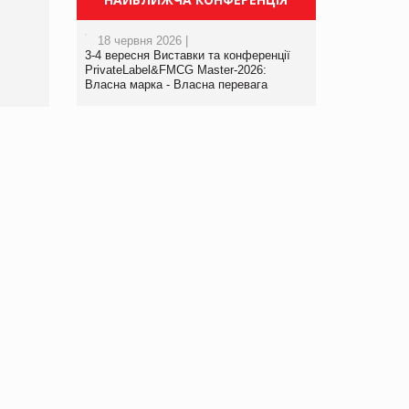
порталі оптової та
роздрібної торгівлі
18 червня 2026 |
www.trademaster.ua.
3-4 вересня Виставки та конференції
правила. Особливості.
PrivateLabel&FMCG Master-2026:
Власна марка - Власна перевага