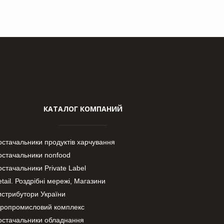
КАТАЛОГ КОМПАНИЙ
остачальники продуктів харчування
остачальники nonfood
стачальники Private Label
tail. Роздрібні мережі, Магазини
истрибутори України
гропромисловий комплекс
остачальники обладнання