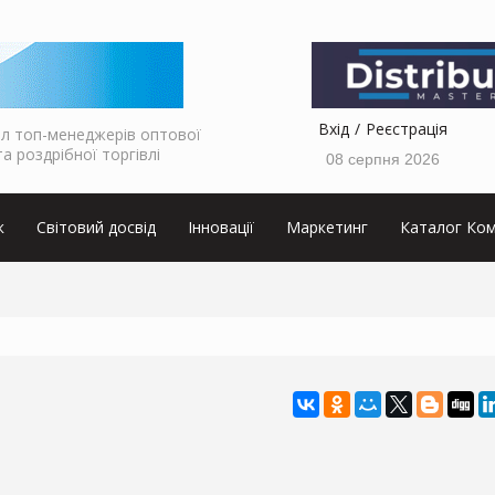
Вхід
Реєстрація
л топ-менеджерів оптової
та роздрібної торгівлі
08 серпня 2026
к
Світовий досвід
Інновації
Маркетинг
Каталог Ком