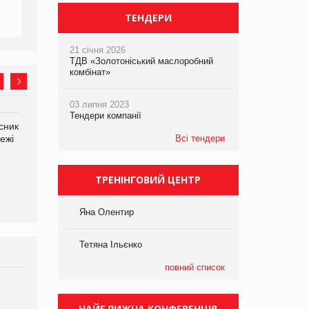
ТЕНДЕРИ
21 січня 2026
ТДВ «Золотоніський маслоробний
комбінат»
03 липня 2023
Тендери компанії
сник
Олексій Логачов-Михайлов
Яна Сараніна, директор
ежі
Файно маркет Директор
Всі тендери
компанії «УкраМарин»
департаменту з
виробництва
ТРЕНІНГОВИЙ ЦЕНТР
Яна Олентир
Тетяна Ільєнко
повний список
Брагина Людмила
Просування компанії на
НАЙБЛИЖЧА КОНФЕРЕНЦІЯ