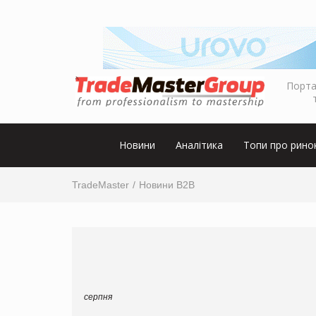
Порта
Новини
Аналітика
Топи про рино
TradeMaster
Новини B2B
серпня