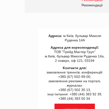
правила. Особливості.
ії
Рекомендації
Адреса:
м.Київ, бульвар Миколи
Руденка 14А
Адреса для кореспонденції:
ТОВ "Tрейд Мастер Груп"
м.Київ, бульвар Миколи Руденка 14а,
2 поверх, оф 121, 03194
Контакти для:
замовлення треннгів, конференцій:
+380 (67) 502-99-00,
замовлення реклами на порталі,
журналах:
+380 (67) 502 30 13,
інші питання: +380 (44) 383 92 39,
+380 (44) 383 50 34.