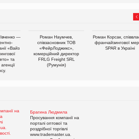
 Івченко —
Роман Наумчев,
Роман Корсак, співвла
ентно-
співзасновник ТОВ
франчайзингової мер
нії «Вайз
«ФейрЛоджикс»,
SPAR в Україні
тингової
комерційний директор
ето» та
FRLG Freight SRL
 агенції
(Румунія)
cy.
Брагина Людмила
Просування компанії на
порталі оптової та
роздрібної торгівлі
www.trademaster.ua.