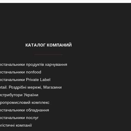
КАТАЛОГ КОМПАНИЙ
остачальники продуктів харчування
остачальники nonfood
стачальники Private Label
tail. Роздрібні мережі, Магазини
истрибутори України
гропромисловий комплекс
остачальники обладнання
остачальники послуг
гістичні компанії