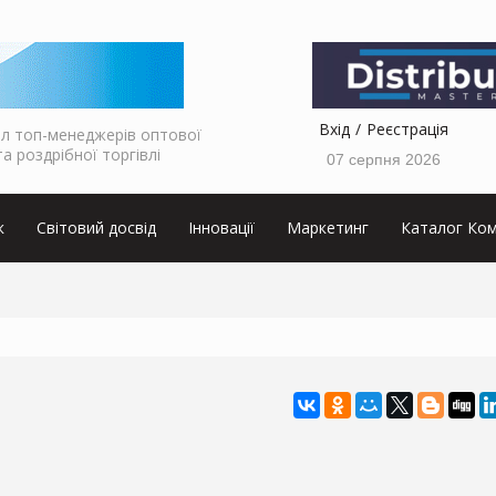
Вхід
Реєстрація
л топ-менеджерів оптової
та роздрібної торгівлі
07 серпня 2026
к
Світовий досвід
Інновації
Маркетинг
Каталог Ком