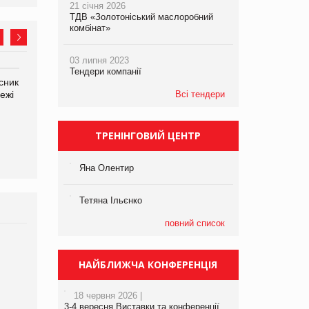
21 січня 2026
ТДВ «Золотоніський маслоробний
комбінат»
03 липня 2023
Тендери компанії
сник
Олексій Логачов-Михайлов
Яна Сараніна, директор
ежі
Файно маркет Директор
Всі тендери
компанії «УкраМарин»
департаменту з
виробництва
ТРЕНІНГОВИЙ ЦЕНТР
Яна Олентир
Тетяна Ільєнко
повний список
Брагина Людмила
Просування компанії на
НАЙБЛИЖЧА КОНФЕРЕНЦІЯ
порталі оптової та
роздрібної торгівлі
18 червня 2026 |
www.trademaster.ua.
3-4 вересня Виставки та конференції