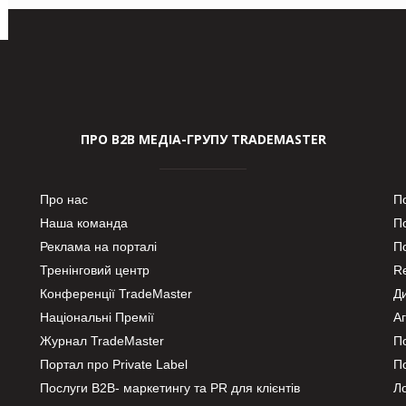
ПРО В2В МЕДІА-ГРУПУ TRADEMASTER
Про нас
П
Наша команда
П
Реклама на порталі
По
Тренінговий центр
Re
Конференції TradeMaster
Д
Національні Премії
А
Журнал TradeMaster
П
Портал про Private Label
П
Послуги В2В- маркетингу та PR для клієнтів
Ло