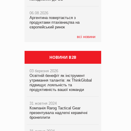
06.08.2026
06.08.2026
05.08.2026
Аргентина повертається з
Аргентина повертається з
Смачне поповнення дитячого меню:
продуктами птахівництва на
продуктами птахівництва на
у VARUS з’явилися новинки від ТМ
європейський ринок
європейський ринок
ТОКЕРИ
всі новини
05.08.2026
Сергій Лісунов про заморожені
хлібобулочні вироби на
PrivateLabel&FMCG Master 2026
НОВИНИ B2B
03 березня 2026
Освітній бенефіт як інструмент
утримання талантів: як ThinkGlobal
підвищує лояльність та
продуктивність вашої команди
31 жовтня 2024
Компанія Rarog Tactical Gear
презентувала надлегкі керамічні
бронеплити