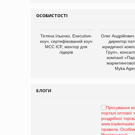
ОСОБИСТОСТІ
арас Ігорович,
Тетяна Ільєнко, Executive-
Олег Андрійович
иробництва ТОВ
коуч, сертифікований коуч
директор пат
Герчак"
МСС ICF, ментор для
юридичної компа
лідерів
Груп», консал
компанії «Пар
маркетингової
Myka Agen
БЛОГИ
Брагина Людмила
Просування компанії на
порталі оптової та
роздрібної торгівлі
www.trademaster.ua.