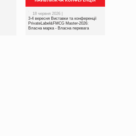
порталі оптової та
роздрібної торгівлі
18 червня 2026 |
www.trademaster.ua.
3-4 вересня Виставки та конференції
правила. Особливості.
PrivateLabel&FMCG Master-2026:
Власна марка - Власна перевага