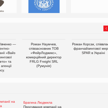
 Івченко —
Роман Наумчев,
Роман Корсак, співвла
ентно-
співзасновник ТОВ
франчайзингової мер
нії «Вайз
«ФейрЛоджикс»,
SPAR в Україні
тингової
комерційний директор
ето» та
FRLG Freight SRL
 агенції
(Румунія)
cy.
Брагина Людмила
Просування компанії на