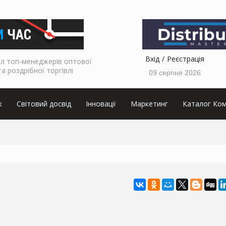
Вхід
Реєстрація
л топ-менеджерів оптової
та роздрібної торгівлі
09 серпня 2026
к
Світовий досвід
Інновації
Маркетинг
Каталог Ком