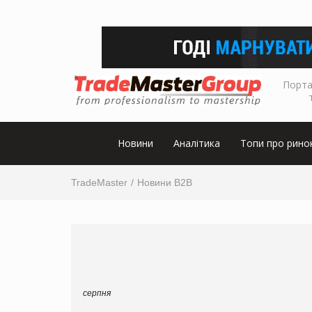
Порта
Новини
Аналітика
Топи про рино
TradeMaster
Новини B2B
серпня