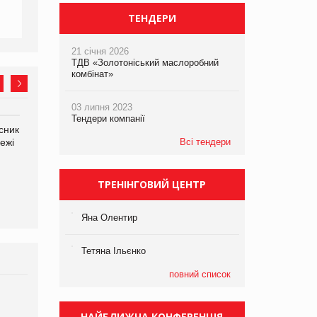
ТЕНДЕРИ
21 січня 2026
ТДВ «Золотоніський маслоробний
комбінат»
03 липня 2023
Тендери компанії
сник
Олексій Логачов-Михайлов
Яна Сараніна, директор
ежі
Файно маркет Директор
Всі тендери
компанії «УкраМарин»
департаменту з
виробництва
ТРЕНІНГОВИЙ ЦЕНТР
Яна Олентир
Тетяна Ільєнко
повний список
Брагина Людмила
Просування компанії на
НАЙБЛИЖЧА КОНФЕРЕНЦІЯ