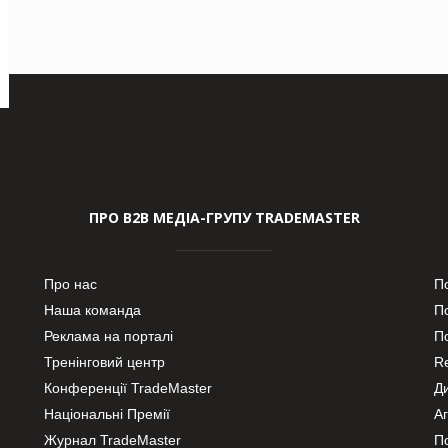
ПРО В2В МЕДІА-ГРУПУ TRADEMASTER
Про нас
П
Наша команда
П
Реклама на порталі
По
Тренінговий центр
Re
Конференції TradeMaster
Д
Національні Премії
А
Журнал TradeMaster
П