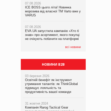
07.08.2026
ICE BOSS цього літа! Новинка
06.08.2026
07.08.2026
морозива від власної ТМ Varto вже у
Смачна новинка для хвостатих: у
Франція заборонила рекламні дзвінки
VARUS
VARUS з’явилися паучі Varto Paw
без згоди клієнтів
expert від власної ТМ Varto!
07.08.2026
EVA.UA запустила кампанію «Хто б
05.08.2026
знав» про асортимент, якого покупці
Мережа супермаркетів VARUS купує
не очікують побачити на платформі
мережу магазинів формату
convenience store КОЛО: об’єднана
компанія налічуватиме 374 магазини
всі новини
НОВИНИ B2B
03 березня 2026
Освітній бенефіт як інструмент
утримання талантів: як ThinkGlobal
підвищує лояльність та
продуктивність вашої команди
31 жовтня 2024
Компанія Rarog Tactical Gear