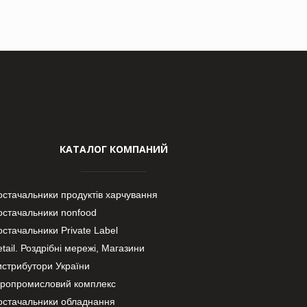
КАТАЛОГ КОМПАНИЙ
остачальники продуктів харчування
остачальники nonfood
стачальники Private Label
tail. Роздрібні мережі, Магазини
истрибутори України
гропромисловий комплекс
остачальники обладнання