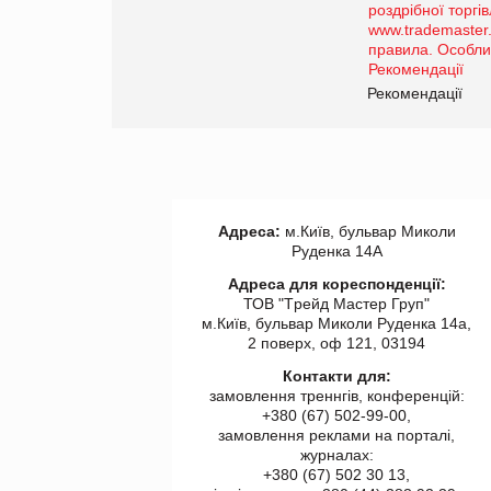
порталі оптової та
роздрібної торгівлі
www.trademaster.ua.
правила. Особливості.
ії
Рекомендації
Адреса:
м.Київ, бульвар Миколи
Руденка 14А
Адреса для кореспонденції:
ТОВ "Tрейд Мастер Груп"
м.Київ, бульвар Миколи Руденка 14а,
2 поверх, оф 121, 03194
Контакти для:
замовлення треннгів, конференцій:
+380 (67) 502-99-00,
замовлення реклами на порталі,
журналах:
+380 (67) 502 30 13,