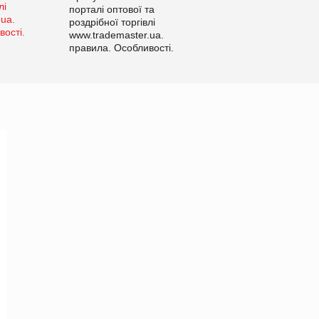
порталі оптової та
роздрібної торгівлі
www.trademaster.ua.
правила. Особливості.
Рекомендації