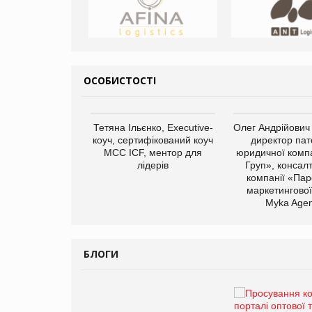
ОСОБИСТОСТІ
арас Ігорович,
Тетяна Ільєнко, Executive-
Олег Андрійович
иробництва ТОВ
коуч, сертифікований коуч
директор пат
Герчак"
МСС ICF, ментор для
юридичної компа
лідерів
Груп», консал
компанії «Пар
маркетингової
Myka Agen
БЛОГИ
Брагина Людмила
Просування компанії на