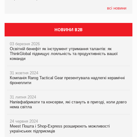
05.08.2026
всі новини
Сергій Лісунов про заморожені хлібобулочні вироби на
PrivateLabel&FMCG Master 2026
НОВИНИ B2B
03 березня 2026
Освітній бенефіт як інструмент утримання талантів: як
ThinkGlobal підвищує лояльність та продуктивність вашої
команди
31 жовтня 2024
Компанія Rarog Tactical Gear презентувала надлегкі керамічні
бронеплити
31 липня 2024
Напівфабрикати та консерви, які стануть в пригоді, коли довго
нема світла
24 червня 2024
Meest Пошта і Shop-Express розширюють можливості
українських підприємців