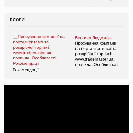
БЛОГИ
Брагина Людмила
ї
Просування компанії
а
на порталі оптової та
роздрібної торгівлі
www.trademaster.ua.
і.
правила. Особливості.
Рекомендації
Ре