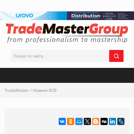
TradeMaster
Новини B2B