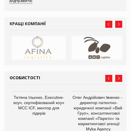
КРАЩІ КОМПАНІЇ
ОСОБИСТОСТІ
,
Тетяна Ільєнко, Executive-
Олег Андрійович Івченко —
ОВ
коуч, сертифікований коуч
директор патентно-
МСС ICF, ментор для
юридичної компанії «Вайз
лідерів
Груп», консалтингової
компанії «Парето» та
маркетингової агенції
Myka Agency.