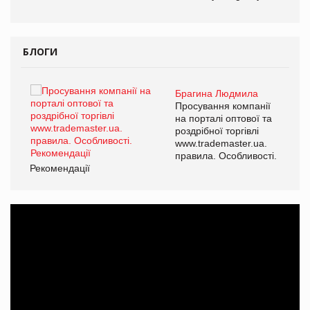
БЛОГИ
Брагина Людмила
Просування компанії
на порталі оптової та
роздрібної торгівлі
www.trademaster.ua.
правила. Особливості.
Рекомендації
Ре