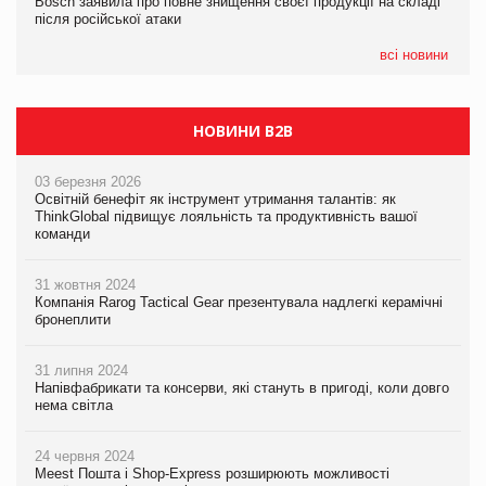
Bosch заявила про повне знищення своєї продукції на складі
Bosch заявила про повне знищення своєї продукції на складі
після російської атаки
після російської атаки
05.08.2026
Сергій Лісунов про заморожені хлібобулочні вироби на
всі новини
PrivateLabel&FMCG Master 2026
НОВИНИ B2B
03 березня 2026
Освітній бенефіт як інструмент утримання талантів: як
ThinkGlobal підвищує лояльність та продуктивність вашої
команди
31 жовтня 2024
Компанія Rarog Tactical Gear презентувала надлегкі керамічні
бронеплити
31 липня 2024
Напівфабрикати та консерви, які стануть в пригоді, коли довго
нема світла
24 червня 2024
Meest Пошта і Shop-Express розширюють можливості