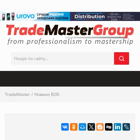
TradeMaster
Новини B2B