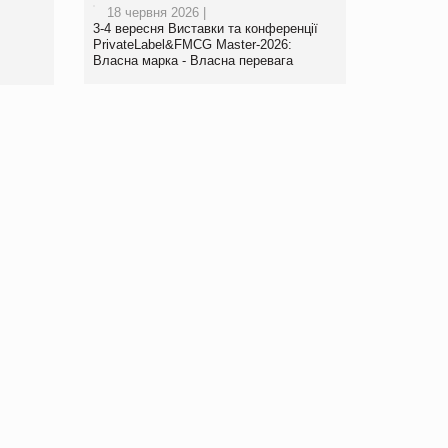
18 червня 2026 |
www.trademaster.ua.
3-4 вересня Виставки та конференції
правила. Особливості.
PrivateLabel&FMCG Master-2026:
Власна марка - Власна перевага