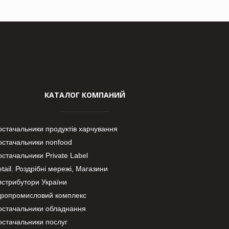
КАТАЛОГ КОМПАНИЙ
остачальники продуктів харчування
остачальники nonfood
стачальники Private Label
tail. Роздрібні мережі, Магазини
истрибутори України
гропромисловий комплекс
остачальники обладнання
остачальники послуг