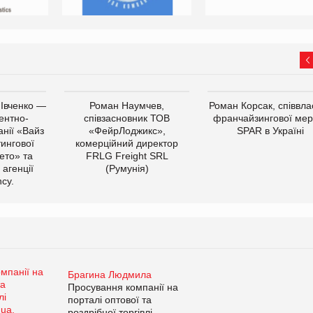
 Івченко —
Роман Наумчев,
Роман Корсак, співвла
ентно-
співзасновник ТОВ
франчайзингової мер
нії «Вайз
«ФейрЛоджикс»,
SPAR в Україні
тингової
комерційний директор
ето» та
FRLG Freight SRL
 агенції
(Румунія)
cy.
Брагина Людмила
Просування компанії на
порталі оптової та
роздрібної торгівлі