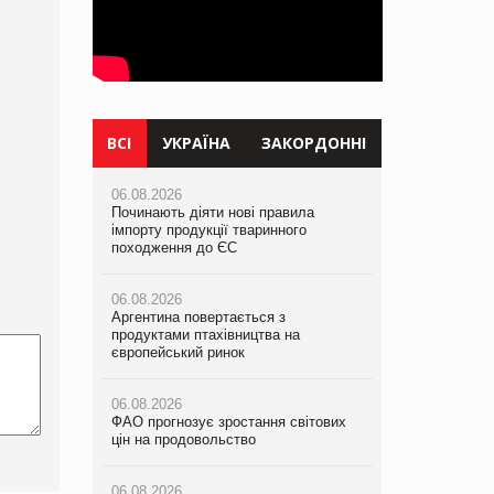
ВСІ
УКРАЇНА
ЗАКОРДОННІ
06.08.2026
06.08.2026
06.08.2026
Починають діяти нові правила
Смачна новинка для хвостатих: у
Починають діяти нові правила
імпорту продукції тваринного
VARUS з’явилися паучі Varto Paw
імпорту продукції тваринного
походження до ЄС
expert від власної ТМ Varto!
походження до ЄС
06.08.2026
05.08.2026
06.08.2026
Аргентина повертається з
Мережа супермаркетів VARUS купує
Аргентина повертається з
продуктами птахівництва на
мережу магазинів формату
продуктами птахівництва на
європейський ринок
convenience store КОЛО: об’єднана
європейський ринок
компанія налічуватиме 374 магазини
06.08.2026
06.08.2026
ФАО прогнозує зростання світових
05.08.2026
ФАО прогнозує зростання світових
цін на продовольство
Російська атака 5 серпня стала
цін на продовольство
одним із наймасштабніших ударів по
українському бізнесу за час
06.08.2026
06.08.2026
повномасштабної війни