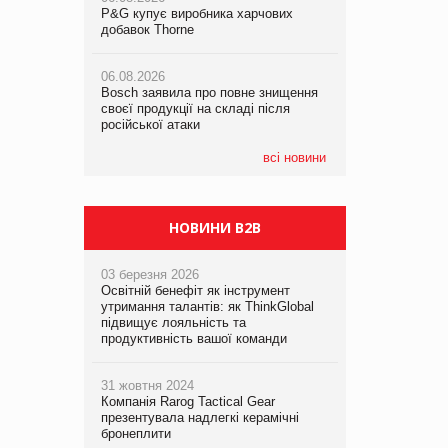
P&G купує виробника харчових
P&G купує виробника харчових
добавок Thorne
добавок Thorne
05.08.2026
Смачне поповнення дитячого меню:
06.08.2026
06.08.2026
у VARUS з’явилися новинки від ТМ
Bosch заявила про повне знищення
Bosch заявила про повне знищення
ТОКЕРИ
своєї продукції на складі після
своєї продукції на складі після
російської атаки
російської атаки
05.08.2026
Сергій Лісунов про заморожені
всі новини
хлібобулочні вироби на
PrivateLabel&FMCG Master 2026
НОВИНИ B2B
03 березня 2026
Освітній бенефіт як інструмент
утримання талантів: як ThinkGlobal
підвищує лояльність та
продуктивність вашої команди
31 жовтня 2024
Компанія Rarog Tactical Gear
презентувала надлегкі керамічні
бронеплити