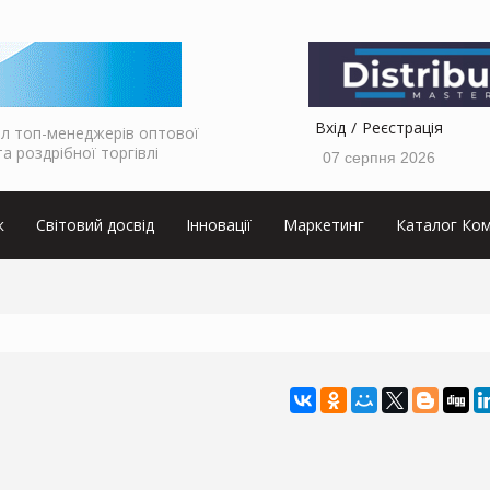
Вхід
Реєстрація
л топ-менеджерів оптової
та роздрібної торгівлі
07 серпня 2026
к
Світовий досвід
Інновації
Маркетинг
Каталог Ком