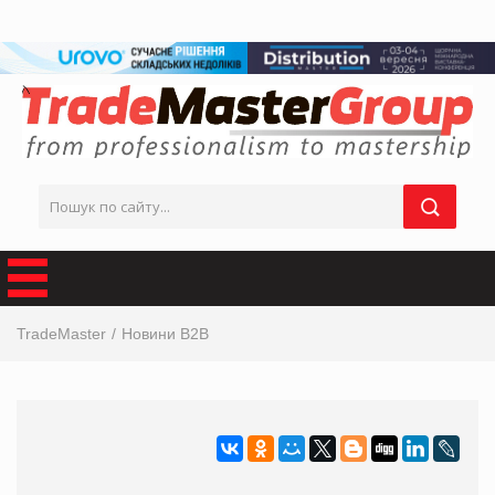
TradeMaster
Новини B2B