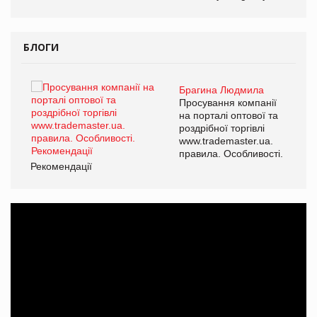
БЛОГИ
Брагина Людмила
ї
Просування компанії
а
на порталі оптової та
роздрібної торгівлі
www.trademaster.ua.
і.
правила. Особливості.
Рекомендації
Ре