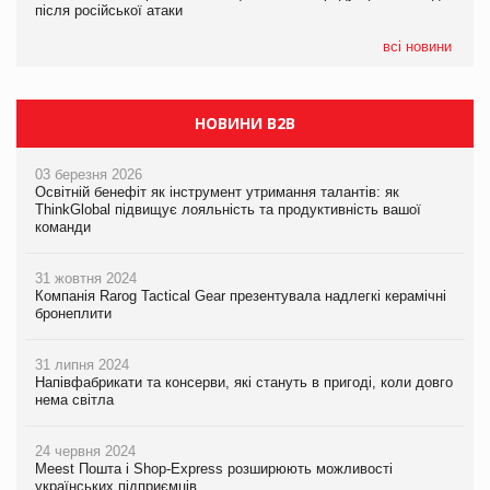
після російської атаки
після російської атаки
05.08.2026
Сергій Лісунов про заморожені хлібобулочні вироби на
всі новини
PrivateLabel&FMCG Master 2026
НОВИНИ B2B
03 березня 2026
Освітній бенефіт як інструмент утримання талантів: як
ThinkGlobal підвищує лояльність та продуктивність вашої
команди
31 жовтня 2024
Компанія Rarog Tactical Gear презентувала надлегкі керамічні
бронеплити
31 липня 2024
Напівфабрикати та консерви, які стануть в пригоді, коли довго
нема світла
24 червня 2024
Meest Пошта і Shop-Express розширюють можливості
українських підприємців