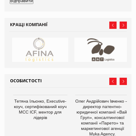
КРАЩІ КОМПАНІЇ
ОСОБИСТОСТІ
,
Тетяна Ільєнко, Executive-
Олег Андрійович Івченко —
ОВ
коуч, сертифікований коуч
директор патентно-
МСС ICF, ментор для
юридичної компанії «Вайз
лідерів
Груп», консалтингової
компанії «Парето» та
маркетингової агенції
Myka Agency.