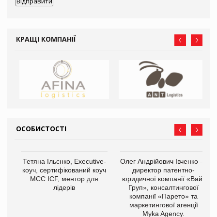
КРАЩІ КОМПАНІЇ
ОСОБИСТОСТІ
,
Тетяна Ільєнко, Executive-
Олег Андрійович Івченко —
ОВ
коуч, сертифікований коуч
директор патентно-
МСС ICF, ментор для
юридичної компанії «Вайз
лідерів
Груп», консалтингової
компанії «Парето» та
маркетингової агенції
Myka Agency.