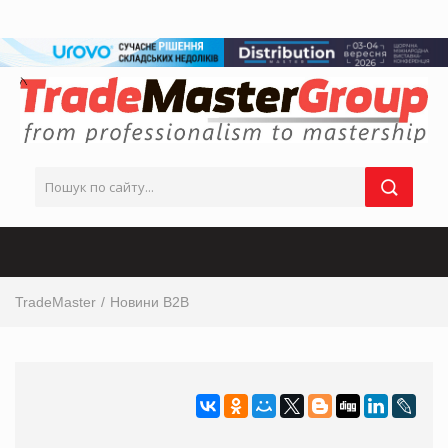
TradeMaster
Новини B2B