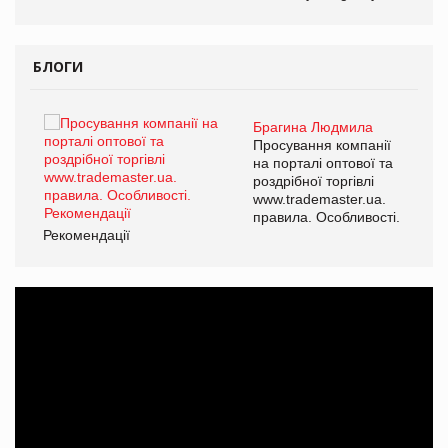
БЛОГИ
Брагина Людмила
ї
Просування компанії
а
на порталі оптової та
роздрібної торгівлі
www.trademaster.ua.
і.
правила. Особливості.
Рекомендації
Ре