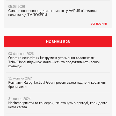
AstraZeneca обговорює найбільшу угоду десятиліття
05.08.2026
04.08.2026
Смачне поповнення дитячого меню: у VARUS з’явилися
Через атаку РФ у Дніпрі пошкоджено склад шоколаду
новинки від ТМ ТОКЕРИ
Millennium
всі новини
НОВИНИ B2B
03 березня 2026
Освітній бенефіт як інструмент утримання талантів: як
ThinkGlobal підвищує лояльність та продуктивність вашої
команди
31 жовтня 2024
Компанія Rarog Tactical Gear презентувала надлегкі керамічні
бронеплити
31 липня 2024
Напівфабрикати та консерви, які стануть в пригоді, коли довго
нема світла