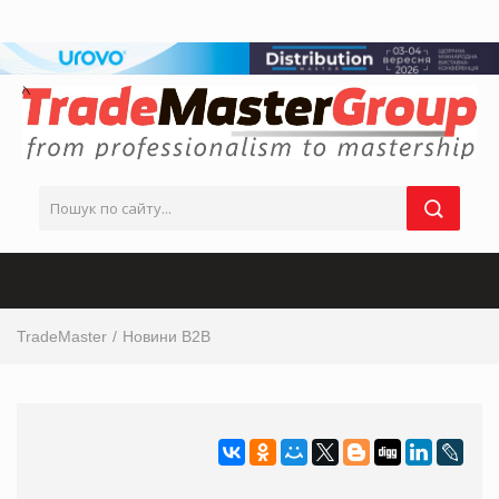
TradeMaster
Новини B2B