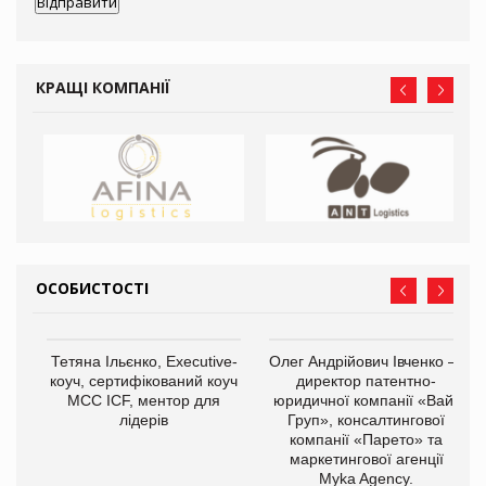
КРАЩІ КОМПАНІЇ
ОСОБИСТОСТІ
,
Тетяна Ільєнко, Executive-
Олег Андрійович Івченко —
ОВ
коуч, сертифікований коуч
директор патентно-
МСС ICF, ментор для
юридичної компанії «Вайз
лідерів
Груп», консалтингової
компанії «Парето» та
маркетингової агенції
Myka Agency.