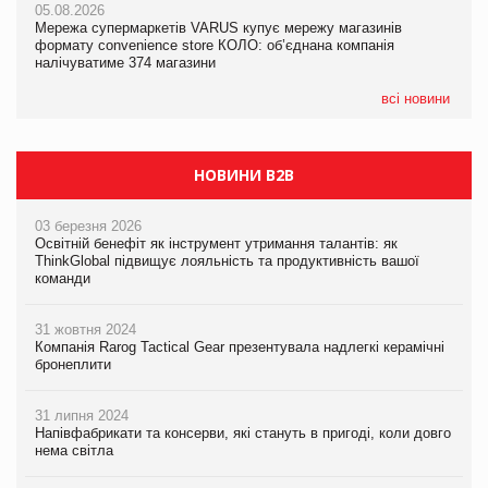
05.08.2026
05.08.2026
Мережа супермаркетів VARUS купує мережу магазинів
04.08.2026
Adidas витратила понад $1 млрд на маркетинг за квартал
формату convenience store КОЛО: об’єднана компанія
Через атаку РФ у Дніпрі пошкоджено склад шоколаду
налічуватиме 374 магазини
Millennium
всі новини
НОВИНИ B2B
03 березня 2026
Освітній бенефіт як інструмент утримання талантів: як
ThinkGlobal підвищує лояльність та продуктивність вашої
команди
31 жовтня 2024
Компанія Rarog Tactical Gear презентувала надлегкі керамічні
бронеплити
31 липня 2024
Напівфабрикати та консерви, які стануть в пригоді, коли довго
нема світла