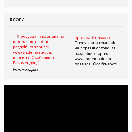
БЛОГИ
Брагина Людмила
ї
Просування компанії
а
на порталі оптової та
роздрібної торгівлі
www.trademaster.ua.
і.
правила. Особливості.
Рекомендації
Ре